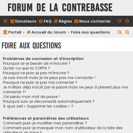
FORUM DE LA CONTREBASSE
Donateurs
FAQ
Règles
Nous contacter
R
R
Portail
Accueil du forum
Foire aux questions
e
e
Foire aux questions
c
c
h
h
Problèmes de connexion et d’inscription
e
e
Pourquoi ai-je besoin de m’inscrire ?
Qu’est-ce que la COPPA ?
r
r
Pourquoi ne puis-je pas m’inscrire ?
Je suis inscrit mais je ne peux pas me connecter !
c
c
Pourquoi ne puis-je pas me connecter ?
h
h
Je m’étais déjà inscrit par le passé mais ne peux à présent plus me
connecter ?!
e
e
J’ai perdu mon mot de passe !
r
r
Pourquoi suis-je déconnecté automatiquement ?
À quoi sert « Supprimer les cookies » ?
Préférences et paramètres des utilisateurs
Comment puis-je modifier mes paramètres ?
Comment puis-je masquer mon nom d’utilisateur de la liste des
utilisateurs en ligne ?