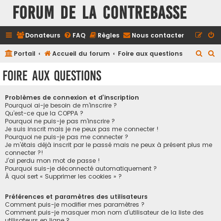
FORUM DE LA CONTREBASSE
Donateurs
FAQ
Règles
Nous contacter
R
R
Portail
Accueil du forum
Foire aux questions
e
e
Foire aux questions
c
c
h
h
Problèmes de connexion et d’inscription
e
e
Pourquoi ai-je besoin de m’inscrire ?
Qu’est-ce que la COPPA ?
r
r
Pourquoi ne puis-je pas m’inscrire ?
Je suis inscrit mais je ne peux pas me connecter !
c
c
Pourquoi ne puis-je pas me connecter ?
h
h
Je m’étais déjà inscrit par le passé mais ne peux à présent plus me
connecter ?!
e
e
J’ai perdu mon mot de passe !
r
r
Pourquoi suis-je déconnecté automatiquement ?
À quoi sert « Supprimer les cookies » ?
Préférences et paramètres des utilisateurs
Comment puis-je modifier mes paramètres ?
Comment puis-je masquer mon nom d’utilisateur de la liste des
utilisateurs en ligne ?