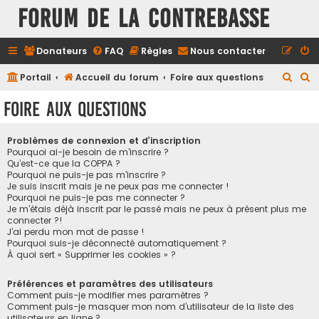
FORUM DE LA CONTREBASSE
Donateurs
FAQ
Règles
Nous contacter
R
R
Portail
Accueil du forum
Foire aux questions
e
e
Foire aux questions
c
c
h
h
Problèmes de connexion et d’inscription
e
e
Pourquoi ai-je besoin de m’inscrire ?
Qu’est-ce que la COPPA ?
r
r
Pourquoi ne puis-je pas m’inscrire ?
Je suis inscrit mais je ne peux pas me connecter !
c
c
Pourquoi ne puis-je pas me connecter ?
h
h
Je m’étais déjà inscrit par le passé mais ne peux à présent plus me
connecter ?!
e
e
J’ai perdu mon mot de passe !
r
r
Pourquoi suis-je déconnecté automatiquement ?
À quoi sert « Supprimer les cookies » ?
Préférences et paramètres des utilisateurs
Comment puis-je modifier mes paramètres ?
Comment puis-je masquer mon nom d’utilisateur de la liste des
utilisateurs en ligne ?