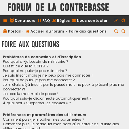
FORUM DE LA CONTREBASSE
Donateurs
FAQ
Règles
Nous contacter
R
R
Portail
Accueil du forum
Foire aux questions
e
e
Foire aux questions
c
c
h
h
Problèmes de connexion et d’inscription
e
e
Pourquoi ai-je besoin de m’inscrire ?
Qu’est-ce que la COPPA ?
r
r
Pourquoi ne puis-je pas m’inscrire ?
Je suis inscrit mais je ne peux pas me connecter !
c
c
Pourquoi ne puis-je pas me connecter ?
h
h
Je m’étais déjà inscrit par le passé mais ne peux à présent plus me
connecter ?!
e
e
J’ai perdu mon mot de passe !
r
r
Pourquoi suis-je déconnecté automatiquement ?
À quoi sert « Supprimer les cookies » ?
Préférences et paramètres des utilisateurs
Comment puis-je modifier mes paramètres ?
Comment puis-je masquer mon nom d’utilisateur de la liste des
utilisateurs en ligne ?