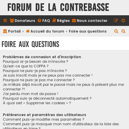
FORUM DE LA CONTREBASSE
Donateurs
FAQ
Règles
Nous contacter
R
R
Portail
Accueil du forum
Foire aux questions
e
e
Foire aux questions
c
c
h
h
Problèmes de connexion et d’inscription
e
e
Pourquoi ai-je besoin de m’inscrire ?
Qu’est-ce que la COPPA ?
r
r
Pourquoi ne puis-je pas m’inscrire ?
Je suis inscrit mais je ne peux pas me connecter !
c
c
Pourquoi ne puis-je pas me connecter ?
h
h
Je m’étais déjà inscrit par le passé mais ne peux à présent plus me
connecter ?!
e
e
J’ai perdu mon mot de passe !
r
r
Pourquoi suis-je déconnecté automatiquement ?
À quoi sert « Supprimer les cookies » ?
Préférences et paramètres des utilisateurs
Comment puis-je modifier mes paramètres ?
Comment puis-je masquer mon nom d’utilisateur de la liste des
utilisateurs en ligne ?