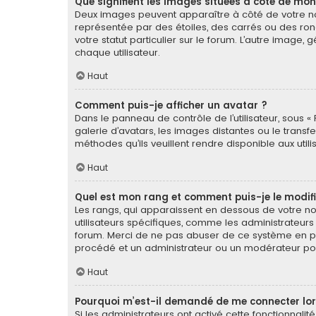
Que signifient les images situées à côté de mon
Deux images peuvent apparaître à côté de votre nom
représentée par des étoiles, des carrés ou des ron
votre statut particulier sur le forum. L’autre imag
chaque utilisateur.
Haut
Comment puis-je afficher un avatar ?
Dans le panneau de contrôle de l’utilisateur, sous « 
galerie d’avatars, les images distantes ou le transf
méthodes qu’ils veuillent rendre disponible aux util
Haut
Quel est mon rang et comment puis-je le modifi
Les rangs, qui apparaissent en dessous de votre nom
utilisateurs spécifiques, comme les administrateurs
forum. Merci de ne pas abuser de ce système en pu
procédé et un administrateur ou un modérateur po
Haut
Pourquoi m’est-il demandé de me connecter lorsqu
Si les administrateurs ont activé cette fonctionnalit