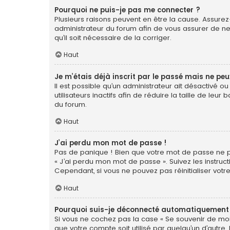
Pourquoi ne puis-je pas me connecter ?
Plusieurs raisons peuvent en être la cause. Assurez-
administrateur du forum afin de vous assurer de ne 
qu’il soit nécessaire de la corriger.
Haut
Je m’étais déjà inscrit par le passé mais ne pe
Il est possible qu’un administrateur ait désactiv
utilisateurs inactifs afin de réduire la taille de le
du forum.
Haut
J’ai perdu mon mot de passe !
Pas de panique ! Bien que votre mot de passe ne pui
« J’ai perdu mon mot de passe ». Suivez les instr
Cependant, si vous ne pouvez pas réinitialiser votr
Haut
Pourquoi suis-je déconnecté automatiquement
Si vous ne cochez pas la case « Se souvenir de moi
que votre compte soit utilisé par quelqu’un d’autre.