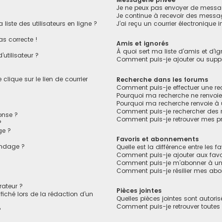
Je ne peux pas envoyer de messag
Je continue à recevoir des message
ste des utilisateurs en ligne ?
J’ai reçu un courrier électronique 
as correcte !
Amis et ignorés
À quoi sert ma liste d’amis et d’ig
utilisateur ?
Comment puis-je ajouter ou suppri
lique sur le lien de courrier
Recherche dans les forums
Comment puis-je effectuer une r
Pourquoi ma recherche ne renvoie
Pourquoi ma recherche renvoie à
Comment puis-je rechercher des
onse ?
Comment puis-je retrouver mes pr
?
ge ?
Favoris et abonnements
ondage ?
Quelle est la différence entre les 
?
Comment puis-je ajouter aux favo
Comment puis-je m’abonner à un 
Comment puis-je résilier mes ab
ateur ?
Pièces jointes
fiché lors de la rédaction d’un
Quelles pièces jointes sont autori
Comment puis-je retrouver toutes 
?