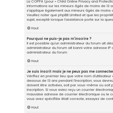
La COPPA (pour « Child Online Privacy and Protectio
informations sur les mineurs âgés de moins de 13 a
s’applique également aux mineurs âgés de moins de 1
Veuillez noter que phpBB Limited et que les propri
sujet, excepté lorsque l’assistance porte sur la qu
Haut
Pourquoi ne puis-je pas m’inscrire ?
Il est possible qu’un administrateur du forum ait dé
administrateur du forum ait banni votre adresse IP ou 
administrateur du forum.
Haut
Je suis inscrit mais je ne peux pas me connecter
Vérifiez en premier lieu que votre nom d’utilisateur
dessous de 13 ans pendant l’inscription, vous devre
doivent être activées, soit par vous-même ou soit pa
inscription. Si vous aviez reçu un courrier électron
mauvaise adresse de courrier électronique ou le cour
vous avez spécifiée était correcte, essayez de con
Haut