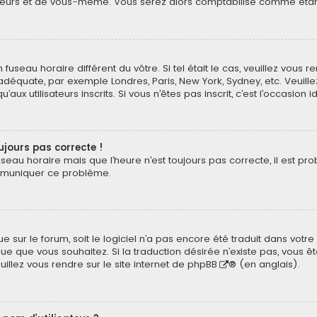
eurs et de vous-même. Vous serez alors comptabilisé comme étant un
n fuseau horaire différent du vôtre. Si tel était le cas, veuillez vous 
 adéquate, par exemple Londres, Paris, New York, Sydney, etc. Veuil
ux utilisateurs inscrits. Si vous n’êtes pas inscrit, c’est l’occasion i
oujours pas correcte !
useau horaire mais que l’heure n’est toujours pas correcte, il est pr
ommuniquer ce problème.
ngue sur le forum, soit le logiciel n’a pas encore été traduit dans v
langue que vous souhaitez. Si la traduction désirée n’existe pas, vou
euillez vous rendre sur
le site internet de phpBB
® (en anglais).