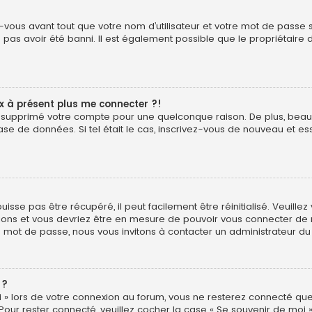
vous avant tout que votre nom d’utilisateur et votre mot de passe soi
pas avoir été banni. Il est également possible que le propriétaire d
ux à présent plus me connecter ?!
é ou supprimé votre compte pour une quelconque raison. De plus, b
ur base de données. Si tel était le cas, inscrivez-vous de nouveau et
sse pas être récupéré, il peut facilement être réinitialisé. Veuillez
uctions et vous devriez être en mesure de pouvoir vous connecter d
e mot de passe, nous vous invitons à contacter un administrateur du
 ?
 » lors de votre connexion au forum, vous ne resterez connecté que
 Pour rester connecté, veuillez cocher la case « Se souvenir de moi 