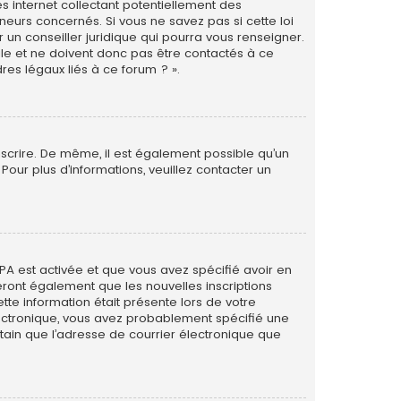
s internet collectant potentiellement des
eurs concernés. Si vous ne savez pas si cette loi
un conseiller juridique qui pourra vous renseigner.
le et ne doivent donc pas être contactés à ce
res légaux liés à ce forum ? ».
inscrire. De même, il est également possible qu’un
. Pour plus d’informations, veuillez contacter un
PPA est activée et que vous avez spécifié avoir en
eront également que les nouvelles inscriptions
tte information était présente lors de votre
 électronique, vous avez probablement spécifié une
rtain que l’adresse de courrier électronique que