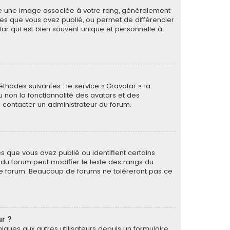
tre une image associée à votre rang, généralement
ges que vous avez publié, ou permet de différencier
tar qui est bien souvent unique et personnelle à
thodes suivantes : le service « Gravatar », la
u non la fonctionnalité des avatars et des
 à contacter un administrateur du forum.
s que vous avez publié ou identifient certains
r du forum peut modifier le texte des rangs du
le forum. Beaucoup de forums ne toléreront pas ce
ur ?
oniques aux autres utilisateurs depuis un formulaire