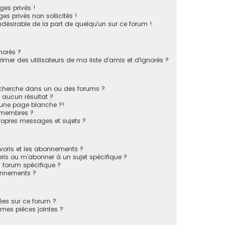
es privés !
s privés non sollicités !
indésirable de la part de quelqu’un sur ce forum !
norés ?
mer des utilisateurs de ma liste d’amis et d’ignorés ?
echerche dans un ou des forums ?
 aucun résultat ?
 une page blanche ?!
 membres ?
opres messages et sujets ?
favoris et les abonnements ?
ris ou m’abonner à un sujet spécifique ?
forum spécifique ?
onnements ?
sées sur ce forum ?
mes pièces jointes ?