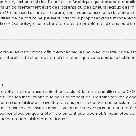
n Act ») est une loi des États-Unis d’Amérique qui demande aux site
ns un consentement écrit des parents ou des tuteurs légaux des min
3 ans inscrits sur votre forum, nous vous conseillons de contacter 
étaires de ce forum ne peuvent pas vous proposer d’assistance léga
estion « Qui dois-je contacter à propos de problèmes d’abus ou d’ord
sactivé les inscriptions afin d’empêcher les nouveaux visiteurs de s’
interdit l’utilisation du nom d’utilisateur que vous souhaitez utiliser
 !
 et votre mot de passe soient corrects. Si la fonctionnalité de la CO
z suivre les instructions que vous avez reçues. Certains forums exig
r un administrateur, avant que vous puissiez ouvrir une session ; ce
ique, consultez les instructions. Si vous ne recevez pas de courrier
rier électronique a été filtré en tant que pourriel. Si vous êtes ce
tacter un administrateur du forum.