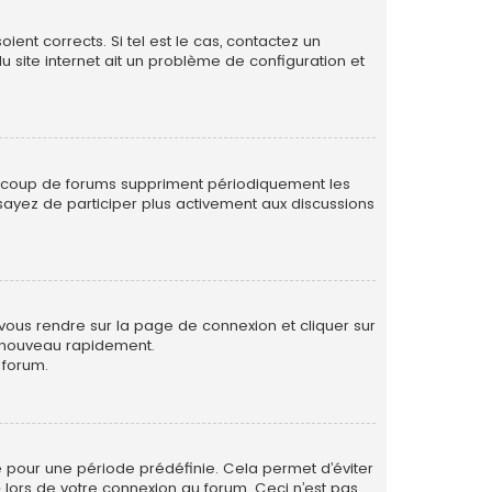
ent corrects. Si tel est le cas, contactez un
u site internet ait un problème de configuration et
eaucoup de forums suppriment périodiquement les
 essayez de participer plus activement aux discussions
 vous rendre sur la page de connexion et cliquer sur
e nouveau rapidement.
 forum.
 pour une période prédéfinie. Cela permet d’éviter
» lors de votre connexion au forum. Ceci n’est pas