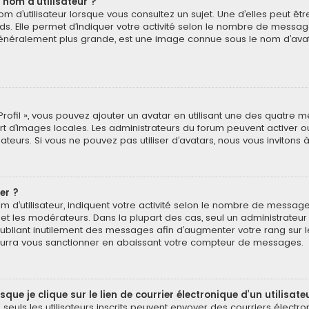
 nom d’utilisateur ?
 d’utilisateur lorsque vous consultez un sujet. Une d’elles peut ê
ds. Elle permet d’indiquer votre activité selon le nombre de messa
e, généralement plus grande, est une image connue sous le nom d’ava
Profil », vous pouvez ajouter un avatar en utilisant une des quatre mé
ert d’images locales. Les administrateurs du forum peuvent activer o
isateurs. Si vous ne pouvez pas utiliser d’avatars, nous vous invitons
er ?
 d’utilisateur, indiquent votre activité selon le nombre de message
 et les modérateurs. Dans la plupart des cas, seul un administrateu
bliant inutilement des messages afin d’augmenter votre rang sur 
urra vous sanctionner en abaissant votre compteur de messages.
e je clique sur le lien de courrier électronique d’un utilisate
é, seuls les utilisateurs inscrits peuvent envoyer des courriers électr