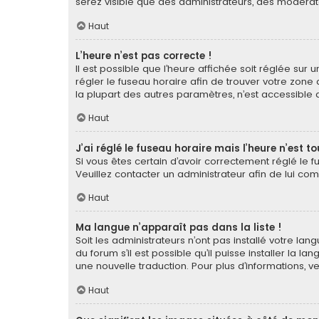
serez visible que des administrateurs, des modérat
Haut
L’heure n’est pas correcte !
Il est possible que l’heure affichée soit réglée sur u
régler le fuseau horaire afin de trouver votre zone
la plupart des autres paramètres, n’est accessible qu’a
Haut
J’ai réglé le fuseau horaire mais l’heure n’est t
Si vous êtes certain d’avoir correctement réglé le f
Veuillez contacter un administrateur afin de lui c
Haut
Ma langue n’apparaît pas dans la liste !
Soit les administrateurs n’ont pas installé votre la
du forum s’il est possible qu’il puisse installer la 
une nouvelle traduction. Pour plus d’informations, v
Haut