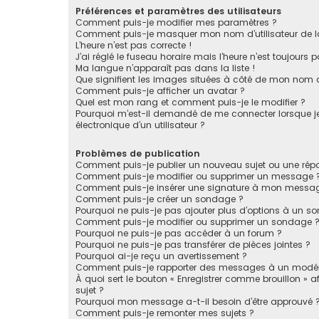
Préférences et paramètres des utilisateurs
Comment puis-je modifier mes paramètres ?
Comment puis-je masquer mon nom d’utilisateur de la li
L’heure n’est pas correcte !
J’ai réglé le fuseau horaire mais l’heure n’est toujours p
Ma langue n’apparaît pas dans la liste !
Que signifient les images situées à côté de mon nom d’
Comment puis-je afficher un avatar ?
Quel est mon rang et comment puis-je le modifier ?
Pourquoi m’est-il demandé de me connecter lorsque je c
électronique d’un utilisateur ?
Problèmes de publication
Comment puis-je publier un nouveau sujet ou une rép
Comment puis-je modifier ou supprimer un message 
Comment puis-je insérer une signature à mon messa
Comment puis-je créer un sondage ?
Pourquoi ne puis-je pas ajouter plus d’options à un s
Comment puis-je modifier ou supprimer un sondage 
Pourquoi ne puis-je pas accéder à un forum ?
Pourquoi ne puis-je pas transférer de pièces jointes ?
Pourquoi ai-je reçu un avertissement ?
Comment puis-je rapporter des messages à un modér
À quoi sert le bouton « Enregistrer comme brouillon » af
sujet ?
Pourquoi mon message a-t-il besoin d’être approuvé 
Comment puis-je remonter mes sujets ?