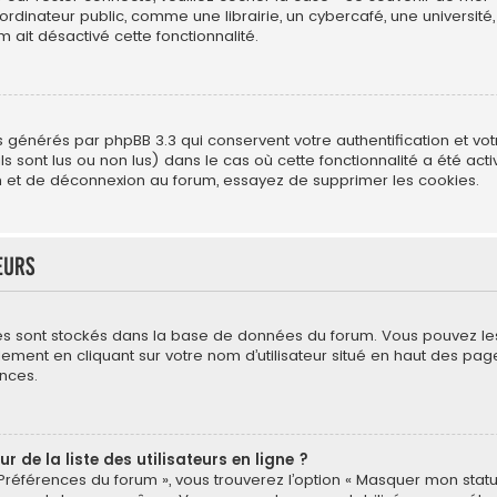
ateur public, comme une librairie, un cybercafé, une université, e
m ait désactivé cette fonctionnalité.
s générés par phpBB 3.3 qui conservent votre authentification et vo
s sont lus ou non lus) dans le cas où cette fonctionnalité a été act
 et de déconnexion au forum, essayez de supprimer les cookies.
eurs
mètres sont stockés dans la base de données du forum. Vous pouvez l
néralement en cliquant sur votre nom d’utilisateur situé en haut des
nces.
de la liste des utilisateurs en ligne ?
 Préférences du forum », vous trouverez l’option « Masquer mon statut