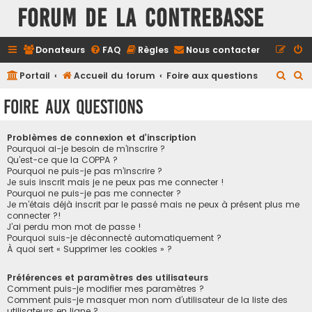
FORUM DE LA CONTREBASSE
Donateurs
FAQ
Règles
Nous contacter
R
R
Portail
Accueil du forum
Foire aux questions
e
e
Foire aux questions
c
c
h
h
Problèmes de connexion et d’inscription
e
e
Pourquoi ai-je besoin de m’inscrire ?
Qu’est-ce que la COPPA ?
r
r
Pourquoi ne puis-je pas m’inscrire ?
Je suis inscrit mais je ne peux pas me connecter !
c
c
Pourquoi ne puis-je pas me connecter ?
h
h
Je m’étais déjà inscrit par le passé mais ne peux à présent plus me
connecter ?!
e
e
J’ai perdu mon mot de passe !
r
r
Pourquoi suis-je déconnecté automatiquement ?
À quoi sert « Supprimer les cookies » ?
Préférences et paramètres des utilisateurs
Comment puis-je modifier mes paramètres ?
Comment puis-je masquer mon nom d’utilisateur de la liste des
utilisateurs en ligne ?