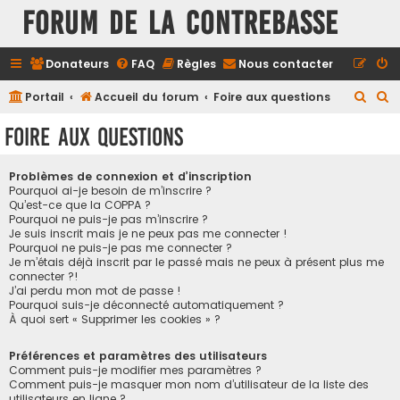
FORUM DE LA CONTREBASSE
Donateurs
FAQ
Règles
Nous contacter
R
R
Portail
Accueil du forum
Foire aux questions
e
e
Foire aux questions
c
c
h
h
Problèmes de connexion et d’inscription
e
e
Pourquoi ai-je besoin de m’inscrire ?
Qu’est-ce que la COPPA ?
r
r
Pourquoi ne puis-je pas m’inscrire ?
Je suis inscrit mais je ne peux pas me connecter !
c
c
Pourquoi ne puis-je pas me connecter ?
h
h
Je m’étais déjà inscrit par le passé mais ne peux à présent plus me
connecter ?!
e
e
J’ai perdu mon mot de passe !
r
r
Pourquoi suis-je déconnecté automatiquement ?
À quoi sert « Supprimer les cookies » ?
Préférences et paramètres des utilisateurs
Comment puis-je modifier mes paramètres ?
Comment puis-je masquer mon nom d’utilisateur de la liste des
utilisateurs en ligne ?