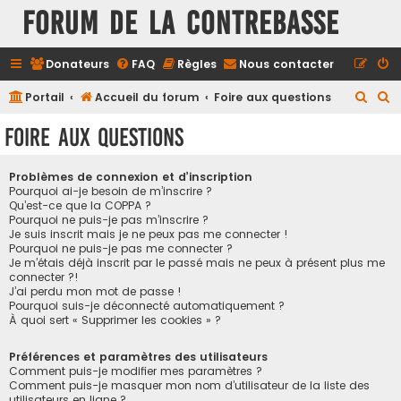
FORUM DE LA CONTREBASSE
Donateurs
FAQ
Règles
Nous contacter
R
R
Portail
Accueil du forum
Foire aux questions
e
e
Foire aux questions
c
c
h
h
Problèmes de connexion et d’inscription
e
e
Pourquoi ai-je besoin de m’inscrire ?
Qu’est-ce que la COPPA ?
r
r
Pourquoi ne puis-je pas m’inscrire ?
Je suis inscrit mais je ne peux pas me connecter !
c
c
Pourquoi ne puis-je pas me connecter ?
h
h
Je m’étais déjà inscrit par le passé mais ne peux à présent plus me
connecter ?!
e
e
J’ai perdu mon mot de passe !
r
r
Pourquoi suis-je déconnecté automatiquement ?
À quoi sert « Supprimer les cookies » ?
Préférences et paramètres des utilisateurs
Comment puis-je modifier mes paramètres ?
Comment puis-je masquer mon nom d’utilisateur de la liste des
utilisateurs en ligne ?