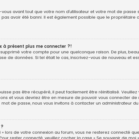
vous avant tout que votre nom d’utilisateur et votre mot de passe soi
pas avoir été banni. Il est également possible que le propriétaire d
ux à présent plus me connecter ?!
é ou supprimé votre compte pour une quelconque raison. De plus, b
ur base de données. Si tel était le cas, inscrivez-vous de nouveau et
sse pas être récupéré, il peut facilement être réinitialisé. Veuillez
uctions et vous devriez être en mesure de pouvoir vous connecter d
e mot de passe, nous vous invitons à contacter un administrateur du
 ?
 » lors de votre connexion au forum, vous ne resterez connecté que
 Pour rester connecté, veuillez cocher la case « Se souvenir de moi 