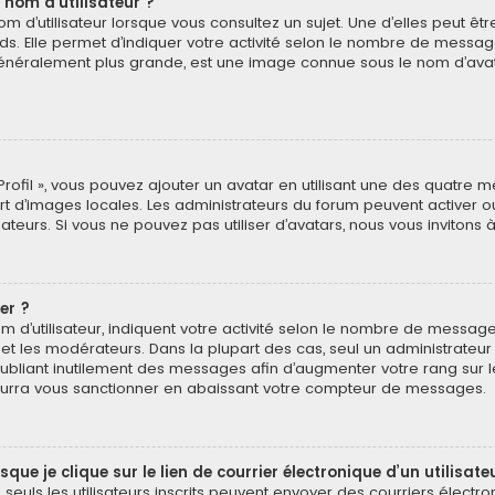
 nom d’utilisateur ?
 d’utilisateur lorsque vous consultez un sujet. Une d’elles peut ê
ds. Elle permet d’indiquer votre activité selon le nombre de messa
e, généralement plus grande, est une image connue sous le nom d’ava
Profil », vous pouvez ajouter un avatar en utilisant une des quatre mé
ert d’images locales. Les administrateurs du forum peuvent activer o
isateurs. Si vous ne pouvez pas utiliser d’avatars, nous vous invitons
er ?
 d’utilisateur, indiquent votre activité selon le nombre de message
 et les modérateurs. Dans la plupart des cas, seul un administrateu
bliant inutilement des messages afin d’augmenter votre rang sur 
urra vous sanctionner en abaissant votre compteur de messages.
e je clique sur le lien de courrier électronique d’un utilisate
é, seuls les utilisateurs inscrits peuvent envoyer des courriers électr