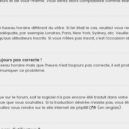
eurs et de vous-même. Vous serez alors comptabilisé comme étant un
n fuseau horaire différent du vôtre. Si tel était le cas, veuillez vous 
 adéquate, par exemple Londres, Paris, New York, Sydney, etc. Veuil
ux utilisateurs inscrits. Si vous n’êtes pas inscrit, c’est l’occasion i
oujours pas correcte !
useau horaire mais que l’heure n’est toujours pas correcte, il est pr
ommuniquer ce problème.
ngue sur le forum, soit le logiciel n’a pas encore été traduit dans v
langue que vous souhaitez. Si la traduction désirée n’existe pas, vou
euillez vous rendre sur
le site internet de phpBB
® (en anglais).