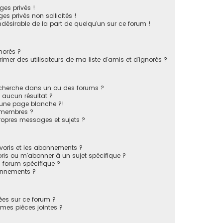
es privés !
s privés non sollicités !
indésirable de la part de quelqu’un sur ce forum !
norés ?
mer des utilisateurs de ma liste d’amis et d’ignorés ?
echerche dans un ou des forums ?
 aucun résultat ?
 une page blanche ?!
 membres ?
opres messages et sujets ?
favoris et les abonnements ?
ris ou m’abonner à un sujet spécifique ?
forum spécifique ?
onnements ?
sées sur ce forum ?
mes pièces jointes ?