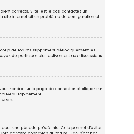
ent corrects. Si tel est le cas, contactez un
u site internet ait un problème de configuration et
eaucoup de forums suppriment périodiquement les
 essayez de participer plus activement aux discussions
 vous rendre sur la page de connexion et cliquer sur
e nouveau rapidement.
 forum.
 pour une période prédéfinie. Cela permet d’éviter
» lors de votre connexion au forum. Ceci n’est pas