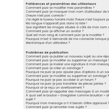
Préférences et paramètres des utilisateurs
Comment puis-je modifier mes paramètres ?
Comment puis-je masquer mon nom d’utilisateur de la li
L’heure n’est pas correcte !
J’ai réglé le fuseau horaire mais l’heure n’est toujours p
Ma langue n’apparaît pas dans la liste !
Que signifient les images situées à côté de mon nom d’
Comment puis-je afficher un avatar ?
Quel est mon rang et comment puis-je le modifier ?
Pourquoi m’est-il demandé de me connecter lorsque je c
électronique d’un utilisateur ?
Problèmes de publication
Comment puis-je publier un nouveau sujet ou une rép
Comment puis-je modifier ou supprimer un message 
Comment puis-je insérer une signature à mon messa
Comment puis-je créer un sondage ?
Pourquoi ne puis-je pas ajouter plus d’options à un s
Comment puis-je modifier ou supprimer un sondage 
Pourquoi ne puis-je pas accéder à un forum ?
Pourquoi ne puis-je pas transférer de pièces jointes ?
Pourquoi ai-je reçu un avertissement ?
Comment puis-je rapporter des messages à un modér
À quoi sert le bouton « Enregistrer comme brouillon » af
sujet ?
Pourquoi mon message a-t-il besoin d’être approuvé 
Comment puis-je remonter mes sujets ?