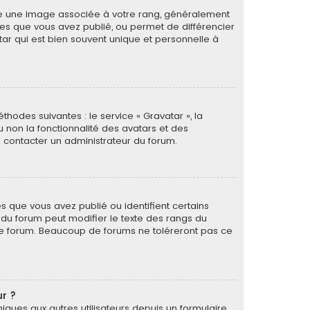
tre une image associée à votre rang, généralement
ges que vous avez publié, ou permet de différencier
tar qui est bien souvent unique et personnelle à
thodes suivantes : le service « Gravatar », la
u non la fonctionnalité des avatars et des
 à contacter un administrateur du forum.
s que vous avez publié ou identifient certains
r du forum peut modifier le texte des rangs du
le forum. Beaucoup de forums ne toléreront pas ce
ur ?
oniques aux autres utilisateurs depuis un formulaire