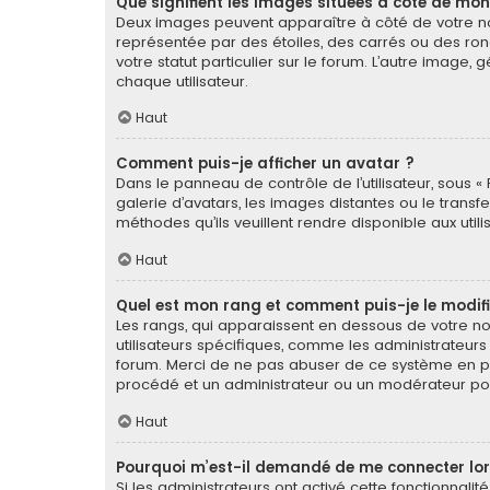
Que signifient les images situées à côté de mon
Deux images peuvent apparaître à côté de votre nom
représentée par des étoiles, des carrés ou des ron
votre statut particulier sur le forum. L’autre imag
chaque utilisateur.
Haut
Comment puis-je afficher un avatar ?
Dans le panneau de contrôle de l’utilisateur, sous « 
galerie d’avatars, les images distantes ou le transf
méthodes qu’ils veuillent rendre disponible aux util
Haut
Quel est mon rang et comment puis-je le modifi
Les rangs, qui apparaissent en dessous de votre nom
utilisateurs spécifiques, comme les administrateurs
forum. Merci de ne pas abuser de ce système en pu
procédé et un administrateur ou un modérateur po
Haut
Pourquoi m’est-il demandé de me connecter lorsqu
Si les administrateurs ont activé cette fonctionnalit