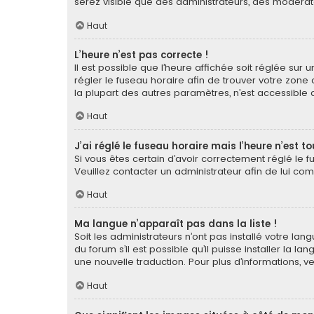
serez visible que des administrateurs, des modérat
Haut
L’heure n’est pas correcte !
Il est possible que l’heure affichée soit réglée sur u
régler le fuseau horaire afin de trouver votre zone
la plupart des autres paramètres, n’est accessible qu’a
Haut
J’ai réglé le fuseau horaire mais l’heure n’est t
Si vous êtes certain d’avoir correctement réglé le f
Veuillez contacter un administrateur afin de lui c
Haut
Ma langue n’apparaît pas dans la liste !
Soit les administrateurs n’ont pas installé votre la
du forum s’il est possible qu’il puisse installer la 
une nouvelle traduction. Pour plus d’informations, v
Haut