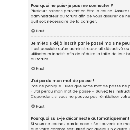
Pourquoi ne puis-je pas me connecter ?
Plusieurs raisons peuvent en être la cause. Assurez-
administrateur du forum afin de vous assurer de ne 
qu’il soit nécessaire de la corriger.
Haut
Je m’étais déjà inscrit par le passé mais ne pe
Il est possible qu’un administrateur ait désactiv
utilisateurs inactifs afin de réduire la taille de le
du forum.
Haut
J’ai perdu mon mot de passe !
Pas de panique ! Bien que votre mot de passe ne pui
« J’ai perdu mon mot de passe ». Suivez les instr
Cependant, si vous ne pouvez pas réinitialiser votr
Haut
Pourquoi suis-je déconnecté automatiquement
Si vous ne cochez pas la case « Se souvenir de moi
que votre compte soit utilisé par quelqu’un d’autre.