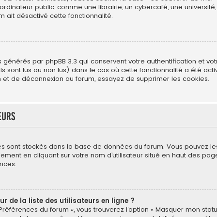
ateur public, comme une librairie, un cybercafé, une université, e
m ait désactivé cette fonctionnalité.
s générés par phpBB 3.3 qui conservent votre authentification et vo
s sont lus ou non lus) dans le cas où cette fonctionnalité a été act
 et de déconnexion au forum, essayez de supprimer les cookies.
eurs
mètres sont stockés dans la base de données du forum. Vous pouvez l
néralement en cliquant sur votre nom d’utilisateur situé en haut des
nces.
de la liste des utilisateurs en ligne ?
 Préférences du forum », vous trouverez l’option « Masquer mon statut