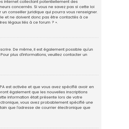
s internet collectant potentiellement des
eurs concernés. Si vous ne savez pas si cette loi
un conseiller juridique qui pourra vous renseigner.
le et ne doivent donc pas être contactés à ce
res légaux liés à ce forum ? ».
inscrire. De même, il est également possible qu’un
. Pour plus d’informations, veuillez contacter un
PPA est activée et que vous avez spécifié avoir en
eront également que les nouvelles inscriptions
tte information était présente lors de votre
 électronique, vous avez probablement spécifié une
rtain que l’adresse de courrier électronique que