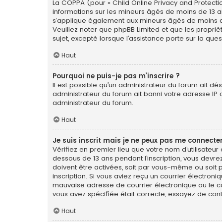
La COPPA (pour « Child Online Privacy and Protectio
informations sur les mineurs âgés de moins de 13 a
s’applique également aux mineurs âgés de moins de 1
Veuillez noter que phpBB Limited et que les propri
sujet, excepté lorsque l’assistance porte sur la qu
Haut
Pourquoi ne puis-je pas m’inscrire ?
Il est possible qu’un administrateur du forum ait dé
administrateur du forum ait banni votre adresse IP ou 
administrateur du forum.
Haut
Je suis inscrit mais je ne peux pas me connecter
Vérifiez en premier lieu que votre nom d’utilisateur
dessous de 13 ans pendant l’inscription, vous devre
doivent être activées, soit par vous-même ou soit pa
inscription. Si vous aviez reçu un courrier électron
mauvaise adresse de courrier électronique ou le cour
vous avez spécifiée était correcte, essayez de con
Haut