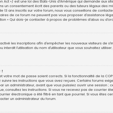
n Act ») est une loi des États-Unis d’Amérique qui demande aux site
ns un consentement écrit des parents ou des tuteurs légaux des min
3 ans inscrits sur votre forum, nous vous conseillons de contacter 
étaires de ce forum ne peuvent pas vous proposer d’assistance léga
estion « Qui dois-je contacter à propos de problèmes d’abus ou d’ord
sactivé les inscriptions afin d’empêcher les nouveaux visiteurs de s’
interdit l’utilisation du nom d’utilisateur que vous souhaitez utiliser
 !
 et votre mot de passe soient corrects. Si la fonctionnalité de la CO
z suivre les instructions que vous avez reçues. Certains forums exig
r un administrateur, avant que vous puissiez ouvrir une session ; ce
ique, consultez les instructions. Si vous ne recevez pas de courrier
rier électronique a été filtré en tant que pourriel. Si vous êtes ce
tacter un administrateur du forum.