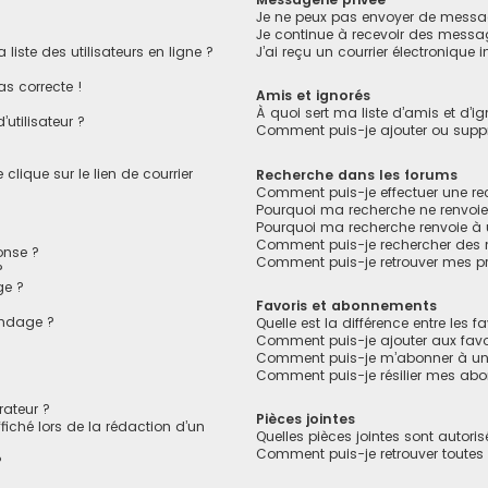
Je ne peux pas envoyer de messag
Je continue à recevoir des message
ste des utilisateurs en ligne ?
J’ai reçu un courrier électronique 
as correcte !
Amis et ignorés
À quoi sert ma liste d’amis et d’ig
utilisateur ?
Comment puis-je ajouter ou suppri
lique sur le lien de courrier
Recherche dans les forums
Comment puis-je effectuer une r
Pourquoi ma recherche ne renvoie
Pourquoi ma recherche renvoie à
Comment puis-je rechercher des
onse ?
Comment puis-je retrouver mes pr
?
ge ?
Favoris et abonnements
ondage ?
Quelle est la différence entre les 
?
Comment puis-je ajouter aux favo
Comment puis-je m’abonner à un 
Comment puis-je résilier mes ab
ateur ?
Pièces jointes
fiché lors de la rédaction d’un
Quelles pièces jointes sont autori
Comment puis-je retrouver toutes 
?