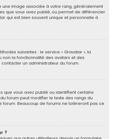
tre une image associée à votre rang, généralement
ges que vous avez publié, ou permet de différencier
tar qui est bien souvent unique et personnelle à
thodes suivantes : le service « Gravatar », la
u non la fonctionnalité des avatars et des
 à contacter un administrateur du forum.
s que vous avez publié ou identifient certains
r du forum peut modifier le texte des rangs du
le forum. Beaucoup de forums ne toléreront pas ce
ur ?
oniques aux autres utilisateurs depuis un formulaire