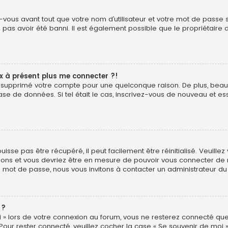
vous avant tout que votre nom d’utilisateur et votre mot de passe soi
pas avoir été banni. Il est également possible que le propriétaire d
ux à présent plus me connecter ?!
é ou supprimé votre compte pour une quelconque raison. De plus, b
ur base de données. Si tel était le cas, inscrivez-vous de nouveau et
sse pas être récupéré, il peut facilement être réinitialisé. Veuillez
uctions et vous devriez être en mesure de pouvoir vous connecter d
e mot de passe, nous vous invitons à contacter un administrateur du
 ?
 » lors de votre connexion au forum, vous ne resterez connecté que
 Pour rester connecté, veuillez cocher la case « Se souvenir de moi 