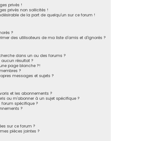
es privés !
s privés non sollicités !
indésirable de la part de quelqu’un sur ce forum !
norés ?
mer des utilisateurs de ma liste d’amis et d’ignorés ?
echerche dans un ou des forums ?
 aucun résultat ?
 une page blanche ?!
 membres ?
opres messages et sujets ?
favoris et les abonnements ?
ris ou m’abonner à un sujet spécifique ?
forum spécifique ?
onnements ?
sées sur ce forum ?
mes pièces jointes ?