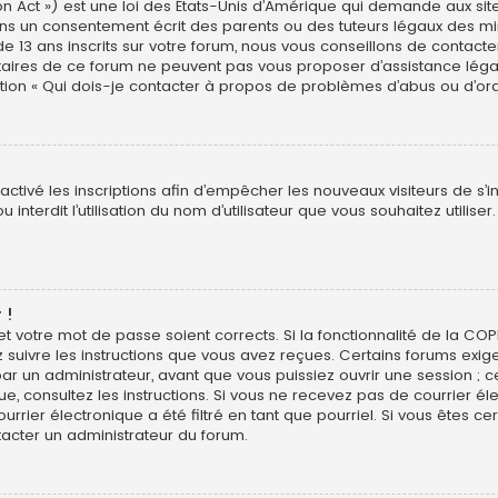
n Act ») est une loi des États-Unis d’Amérique qui demande aux site
ns un consentement écrit des parents ou des tuteurs légaux des min
3 ans inscrits sur votre forum, nous vous conseillons de contacter 
étaires de ce forum ne peuvent pas vous proposer d’assistance léga
estion « Qui dois-je contacter à propos de problèmes d’abus ou d’ord
sactivé les inscriptions afin d’empêcher les nouveaux visiteurs de s’
interdit l’utilisation du nom d’utilisateur que vous souhaitez utiliser
 !
 et votre mot de passe soient corrects. Si la fonctionnalité de la CO
z suivre les instructions que vous avez reçues. Certains forums exig
r un administrateur, avant que vous puissiez ouvrir une session ; ce
ique, consultez les instructions. Si vous ne recevez pas de courrier
rier électronique a été filtré en tant que pourriel. Si vous êtes ce
tacter un administrateur du forum.