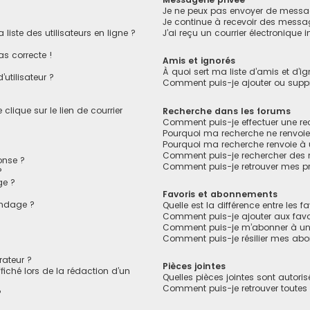
Je ne peux pas envoyer de messag
Je continue à recevoir des message
ste des utilisateurs en ligne ?
J’ai reçu un courrier électronique 
as correcte !
Amis et ignorés
À quoi sert ma liste d’amis et d’ig
utilisateur ?
Comment puis-je ajouter ou suppri
lique sur le lien de courrier
Recherche dans les forums
Comment puis-je effectuer une r
Pourquoi ma recherche ne renvoie
Pourquoi ma recherche renvoie à
Comment puis-je rechercher des
onse ?
Comment puis-je retrouver mes pr
?
ge ?
Favoris et abonnements
ondage ?
Quelle est la différence entre les 
?
Comment puis-je ajouter aux favo
Comment puis-je m’abonner à un 
Comment puis-je résilier mes ab
ateur ?
Pièces jointes
fiché lors de la rédaction d’un
Quelles pièces jointes sont autori
Comment puis-je retrouver toutes 
?