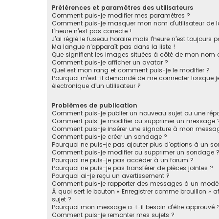
Préférences et paramètres des utilisateurs
Comment puis-je modifier mes paramètres ?
Comment puis-je masquer mon nom d’utilisateur de la li
L’heure n’est pas correcte !
J’ai réglé le fuseau horaire mais l’heure n’est toujours p
Ma langue n’apparaît pas dans la liste !
Que signifient les images situées à côté de mon nom d’
Comment puis-je afficher un avatar ?
Quel est mon rang et comment puis-je le modifier ?
Pourquoi m’est-il demandé de me connecter lorsque je c
électronique d’un utilisateur ?
Problèmes de publication
Comment puis-je publier un nouveau sujet ou une rép
Comment puis-je modifier ou supprimer un message 
Comment puis-je insérer une signature à mon messa
Comment puis-je créer un sondage ?
Pourquoi ne puis-je pas ajouter plus d’options à un s
Comment puis-je modifier ou supprimer un sondage 
Pourquoi ne puis-je pas accéder à un forum ?
Pourquoi ne puis-je pas transférer de pièces jointes ?
Pourquoi ai-je reçu un avertissement ?
Comment puis-je rapporter des messages à un modér
À quoi sert le bouton « Enregistrer comme brouillon » af
sujet ?
Pourquoi mon message a-t-il besoin d’être approuvé 
Comment puis-je remonter mes sujets ?