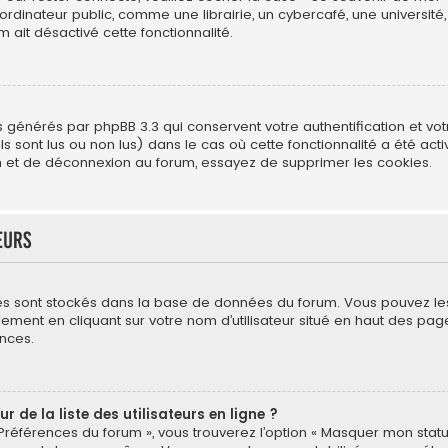
ateur public, comme une librairie, un cybercafé, une université, e
m ait désactivé cette fonctionnalité.
s générés par phpBB 3.3 qui conservent votre authentification et vo
s sont lus ou non lus) dans le cas où cette fonctionnalité a été act
 et de déconnexion au forum, essayez de supprimer les cookies.
eurs
mètres sont stockés dans la base de données du forum. Vous pouvez l
néralement en cliquant sur votre nom d’utilisateur situé en haut des
nces.
de la liste des utilisateurs en ligne ?
 Préférences du forum », vous trouverez l’option « Masquer mon statut