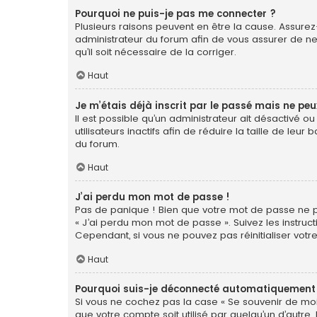
Pourquoi ne puis-je pas me connecter ?
Plusieurs raisons peuvent en être la cause. Assurez-
administrateur du forum afin de vous assurer de ne 
qu’il soit nécessaire de la corriger.
Haut
Je m’étais déjà inscrit par le passé mais ne pe
Il est possible qu’un administrateur ait désactiv
utilisateurs inactifs afin de réduire la taille de le
du forum.
Haut
J’ai perdu mon mot de passe !
Pas de panique ! Bien que votre mot de passe ne pui
« J’ai perdu mon mot de passe ». Suivez les instr
Cependant, si vous ne pouvez pas réinitialiser votr
Haut
Pourquoi suis-je déconnecté automatiquement
Si vous ne cochez pas la case « Se souvenir de moi
que votre compte soit utilisé par quelqu’un d’autre.