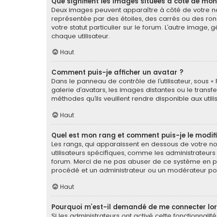
Que signifient les images situées à côté de mon
Deux images peuvent apparaître à côté de votre nom
représentée par des étoiles, des carrés ou des ron
votre statut particulier sur le forum. L’autre imag
chaque utilisateur.
Haut
Comment puis-je afficher un avatar ?
Dans le panneau de contrôle de l’utilisateur, sous « 
galerie d’avatars, les images distantes ou le transf
méthodes qu’ils veuillent rendre disponible aux util
Haut
Quel est mon rang et comment puis-je le modifi
Les rangs, qui apparaissent en dessous de votre nom
utilisateurs spécifiques, comme les administrateurs
forum. Merci de ne pas abuser de ce système en pu
procédé et un administrateur ou un modérateur po
Haut
Pourquoi m’est-il demandé de me connecter lorsqu
Si les administrateurs ont activé cette fonctionnalit