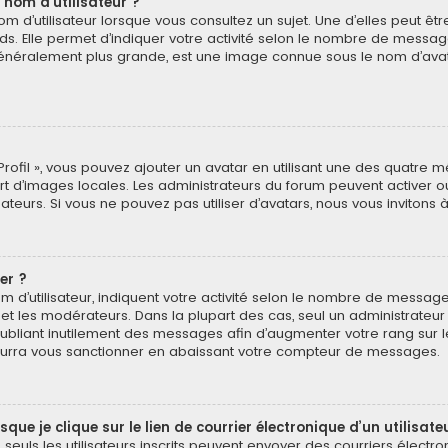
 nom d’utilisateur ?
 d’utilisateur lorsque vous consultez un sujet. Une d’elles peut ê
ds. Elle permet d’indiquer votre activité selon le nombre de messa
e, généralement plus grande, est une image connue sous le nom d’ava
Profil », vous pouvez ajouter un avatar en utilisant une des quatre mé
ert d’images locales. Les administrateurs du forum peuvent activer o
isateurs. Si vous ne pouvez pas utiliser d’avatars, nous vous invitons
er ?
 d’utilisateur, indiquent votre activité selon le nombre de message
 et les modérateurs. Dans la plupart des cas, seul un administrateu
bliant inutilement des messages afin d’augmenter votre rang sur 
urra vous sanctionner en abaissant votre compteur de messages.
e je clique sur le lien de courrier électronique d’un utilisate
é, seuls les utilisateurs inscrits peuvent envoyer des courriers électr