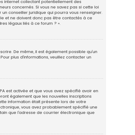
s internet collectant potentiellement des
eurs concernés. Si vous ne savez pas si cette loi
un conseiller juridique qui pourra vous renseigner.
le et ne doivent donc pas être contactés à ce
res légaux liés à ce forum ? ».
inscrire. De même, il est également possible qu’un
. Pour plus d’informations, veuillez contacter un
PPA est activée et que vous avez spécifié avoir en
eront également que les nouvelles inscriptions
tte information était présente lors de votre
 électronique, vous avez probablement spécifié une
rtain que l’adresse de courrier électronique que