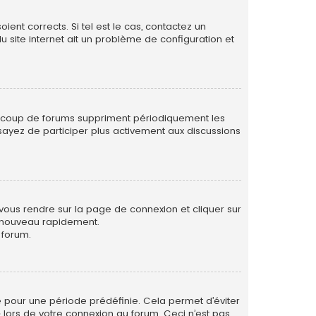
ent corrects. Si tel est le cas, contactez un
u site internet ait un problème de configuration et
eaucoup de forums suppriment périodiquement les
 essayez de participer plus activement aux discussions
 vous rendre sur la page de connexion et cliquer sur
e nouveau rapidement.
 forum.
 pour une période prédéfinie. Cela permet d’éviter
» lors de votre connexion au forum. Ceci n’est pas