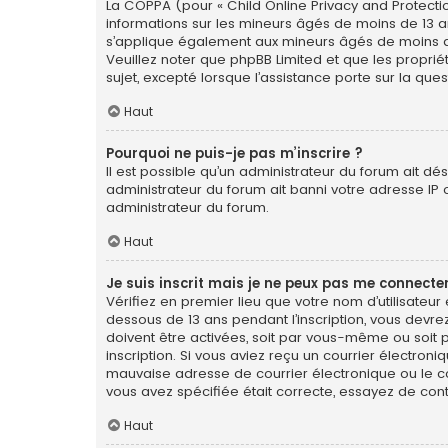
La COPPA (pour « Child Online Privacy and Protectio
informations sur les mineurs âgés de moins de 13 a
s’applique également aux mineurs âgés de moins de 1
Veuillez noter que phpBB Limited et que les propri
sujet, excepté lorsque l’assistance porte sur la qu
Haut
Pourquoi ne puis-je pas m’inscrire ?
Il est possible qu’un administrateur du forum ait dé
administrateur du forum ait banni votre adresse IP ou 
administrateur du forum.
Haut
Je suis inscrit mais je ne peux pas me connecter
Vérifiez en premier lieu que votre nom d’utilisateur
dessous de 13 ans pendant l’inscription, vous devre
doivent être activées, soit par vous-même ou soit pa
inscription. Si vous aviez reçu un courrier électron
mauvaise adresse de courrier électronique ou le cour
vous avez spécifiée était correcte, essayez de con
Haut