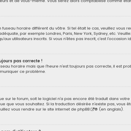
eurs et de vous-même. Vous serez alors comptabilisé comme étant un
n fuseau horaire différent du vôtre. Si tel était le cas, veuillez vous 
 adéquate, par exemple Londres, Paris, New York, Sydney, etc. Veuil
ux utilisateurs inscrits. Si vous n’êtes pas inscrit, c’est l’occasion i
oujours pas correcte !
useau horaire mais que l’heure n’est toujours pas correcte, il est pr
ommuniquer ce problème.
ngue sur le forum, soit le logiciel n’a pas encore été traduit dans v
langue que vous souhaitez. Si la traduction désirée n’existe pas, vou
euillez vous rendre sur
le site internet de phpBB
® (en anglais).