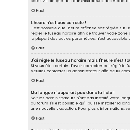
serez visible que des administrateurs, des modérat
Haut
L’heure n’est pas correcte !
Il est possible que l’heure affichée soit réglée sur u
régler le fuseau horaire afin de trouver votre zone
la plupart des autres paramètres, n’est accessible qu’a
Haut
J’ai réglé le fuseau horaire mais l’heure n’est t
Si vous êtes certain d’avoir correctement réglé le f
Veuillez contacter un administrateur afin de lui c
Haut
Ma langue n’apparaît pas dans la liste !
Soit les administrateurs n’ont pas installé votre la
du forum s’il est possible qu’il puisse installer la 
une nouvelle traduction. Pour plus d’informations, v
Haut