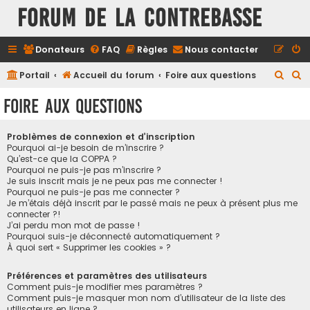
FORUM DE LA CONTREBASSE
Donateurs
FAQ
Règles
Nous contacter
R
R
Portail
Accueil du forum
Foire aux questions
e
e
Foire aux questions
c
c
h
h
Problèmes de connexion et d’inscription
e
e
Pourquoi ai-je besoin de m’inscrire ?
Qu’est-ce que la COPPA ?
r
r
Pourquoi ne puis-je pas m’inscrire ?
Je suis inscrit mais je ne peux pas me connecter !
c
c
Pourquoi ne puis-je pas me connecter ?
h
h
Je m’étais déjà inscrit par le passé mais ne peux à présent plus me
connecter ?!
e
e
J’ai perdu mon mot de passe !
r
r
Pourquoi suis-je déconnecté automatiquement ?
À quoi sert « Supprimer les cookies » ?
Préférences et paramètres des utilisateurs
Comment puis-je modifier mes paramètres ?
Comment puis-je masquer mon nom d’utilisateur de la liste des
utilisateurs en ligne ?