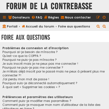
FORUM DE LA CONTREBASSE
Donateurs
FAQ
Règles
Nous contacter
R
R
Portail
Accueil du forum
Foire aux questions
e
e
Foire aux questions
c
c
h
h
Problèmes de connexion et d’inscription
e
e
Pourquoi ai-je besoin de m’inscrire ?
Qu’est-ce que la COPPA ?
r
r
Pourquoi ne puis-je pas m’inscrire ?
Je suis inscrit mais je ne peux pas me connecter !
c
c
Pourquoi ne puis-je pas me connecter ?
h
h
Je m’étais déjà inscrit par le passé mais ne peux à présent plus me
connecter ?!
e
e
J’ai perdu mon mot de passe !
r
r
Pourquoi suis-je déconnecté automatiquement ?
À quoi sert « Supprimer les cookies » ?
Préférences et paramètres des utilisateurs
Comment puis-je modifier mes paramètres ?
Comment puis-je masquer mon nom d’utilisateur de la liste des
utilisateurs en ligne ?