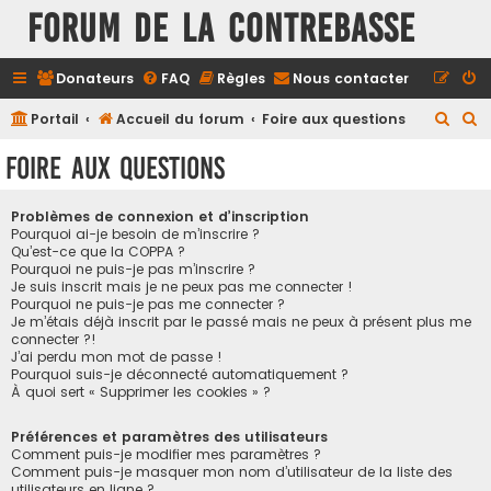
FORUM DE LA CONTREBASSE
Donateurs
FAQ
Règles
Nous contacter
R
R
Portail
Accueil du forum
Foire aux questions
e
e
Foire aux questions
c
c
h
h
Problèmes de connexion et d’inscription
e
e
Pourquoi ai-je besoin de m’inscrire ?
Qu’est-ce que la COPPA ?
r
r
Pourquoi ne puis-je pas m’inscrire ?
Je suis inscrit mais je ne peux pas me connecter !
c
c
Pourquoi ne puis-je pas me connecter ?
h
h
Je m’étais déjà inscrit par le passé mais ne peux à présent plus me
connecter ?!
e
e
J’ai perdu mon mot de passe !
r
r
Pourquoi suis-je déconnecté automatiquement ?
À quoi sert « Supprimer les cookies » ?
Préférences et paramètres des utilisateurs
Comment puis-je modifier mes paramètres ?
Comment puis-je masquer mon nom d’utilisateur de la liste des
utilisateurs en ligne ?