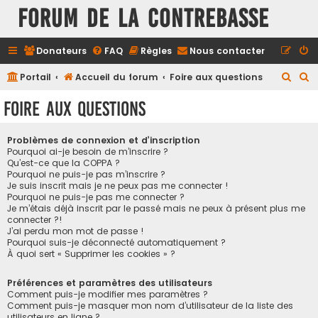
FORUM DE LA CONTREBASSE
Donateurs
FAQ
Règles
Nous contacter
R
R
Portail
Accueil du forum
Foire aux questions
e
e
Foire aux questions
c
c
h
h
Problèmes de connexion et d’inscription
e
e
Pourquoi ai-je besoin de m’inscrire ?
Qu’est-ce que la COPPA ?
r
r
Pourquoi ne puis-je pas m’inscrire ?
Je suis inscrit mais je ne peux pas me connecter !
c
c
Pourquoi ne puis-je pas me connecter ?
h
h
Je m’étais déjà inscrit par le passé mais ne peux à présent plus me
connecter ?!
e
e
J’ai perdu mon mot de passe !
r
r
Pourquoi suis-je déconnecté automatiquement ?
À quoi sert « Supprimer les cookies » ?
Préférences et paramètres des utilisateurs
Comment puis-je modifier mes paramètres ?
Comment puis-je masquer mon nom d’utilisateur de la liste des
utilisateurs en ligne ?