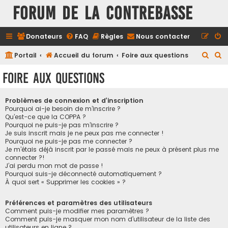
FORUM DE LA CONTREBASSE
Donateurs
FAQ
Règles
Nous contacter
R
R
Portail
Accueil du forum
Foire aux questions
e
e
Foire aux questions
c
c
h
h
Problèmes de connexion et d’inscription
e
e
Pourquoi ai-je besoin de m’inscrire ?
Qu’est-ce que la COPPA ?
r
r
Pourquoi ne puis-je pas m’inscrire ?
Je suis inscrit mais je ne peux pas me connecter !
c
c
Pourquoi ne puis-je pas me connecter ?
h
h
Je m’étais déjà inscrit par le passé mais ne peux à présent plus me
connecter ?!
e
e
J’ai perdu mon mot de passe !
r
r
Pourquoi suis-je déconnecté automatiquement ?
À quoi sert « Supprimer les cookies » ?
Préférences et paramètres des utilisateurs
Comment puis-je modifier mes paramètres ?
Comment puis-je masquer mon nom d’utilisateur de la liste des
utilisateurs en ligne ?