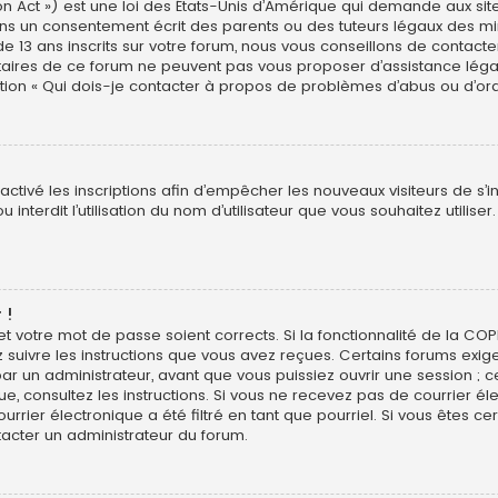
n Act ») est une loi des États-Unis d’Amérique qui demande aux site
ns un consentement écrit des parents ou des tuteurs légaux des min
3 ans inscrits sur votre forum, nous vous conseillons de contacter 
étaires de ce forum ne peuvent pas vous proposer d’assistance léga
estion « Qui dois-je contacter à propos de problèmes d’abus ou d’ord
sactivé les inscriptions afin d’empêcher les nouveaux visiteurs de s’
interdit l’utilisation du nom d’utilisateur que vous souhaitez utiliser
 !
 et votre mot de passe soient corrects. Si la fonctionnalité de la CO
z suivre les instructions que vous avez reçues. Certains forums exig
r un administrateur, avant que vous puissiez ouvrir une session ; ce
ique, consultez les instructions. Si vous ne recevez pas de courrier
rier électronique a été filtré en tant que pourriel. Si vous êtes ce
tacter un administrateur du forum.