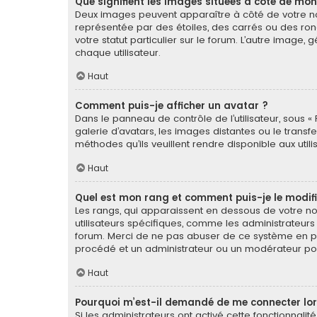
Que signifient les images situées à côté de mon
Deux images peuvent apparaître à côté de votre nom
représentée par des étoiles, des carrés ou des ron
votre statut particulier sur le forum. L’autre imag
chaque utilisateur.
Haut
Comment puis-je afficher un avatar ?
Dans le panneau de contrôle de l’utilisateur, sous « 
galerie d’avatars, les images distantes ou le transf
méthodes qu’ils veuillent rendre disponible aux util
Haut
Quel est mon rang et comment puis-je le modifi
Les rangs, qui apparaissent en dessous de votre nom
utilisateurs spécifiques, comme les administrateurs
forum. Merci de ne pas abuser de ce système en pu
procédé et un administrateur ou un modérateur po
Haut
Pourquoi m’est-il demandé de me connecter lorsqu
Si les administrateurs ont activé cette fonctionnalit