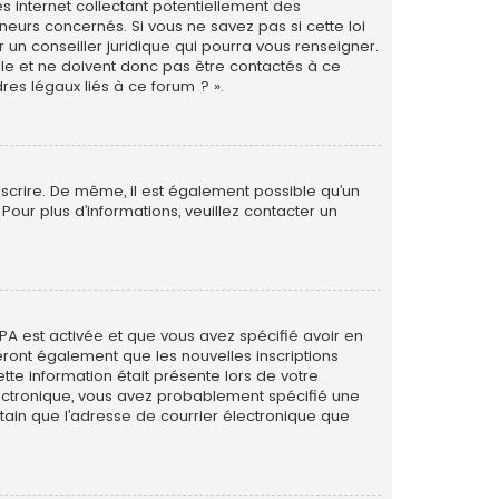
s internet collectant potentiellement des
eurs concernés. Si vous ne savez pas si cette loi
un conseiller juridique qui pourra vous renseigner.
le et ne doivent donc pas être contactés à ce
res légaux liés à ce forum ? ».
inscrire. De même, il est également possible qu’un
. Pour plus d’informations, veuillez contacter un
PPA est activée et que vous avez spécifié avoir en
eront également que les nouvelles inscriptions
tte information était présente lors de votre
 électronique, vous avez probablement spécifié une
rtain que l’adresse de courrier électronique que