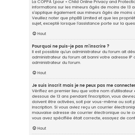
La COPPA (pour « Child Online Privacy and Protectio
informations sur les mineurs âgés de moins de 13 a
s’applique également aux mineurs âgés de moins de 1
Veuillez noter que phpBB Limited et que les propri
sujet, excepté lorsque l’assistance porte sur la qu
Haut
Pourquoi ne puis-je pas m’inscrire ?
Il est possible qu’un administrateur du forum ait dé
administrateur du forum ait banni votre adresse IP ou 
administrateur du forum.
Haut
Je suis inscrit mais je ne peux pas me connecter
Vérifiez en premier lieu que votre nom d’utilisateur
dessous de 13 ans pendant l’inscription, vous devre
doivent être activées, soit par vous-même ou soit pa
inscription. Si vous aviez reçu un courrier électron
mauvaise adresse de courrier électronique ou le cour
vous avez spécifiée était correcte, essayez de con
Haut