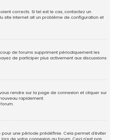
ent corrects. Si tel est le cas, contactez un
u site internet ait un problème de configuration et
eaucoup de forums suppriment périodiquement les
 essayez de participer plus activement aux discussions
 vous rendre sur la page de connexion et cliquer sur
e nouveau rapidement.
 forum.
 pour une période prédéfinie. Cela permet d’éviter
» lors de votre connexion au forum. Ceci n’est pas