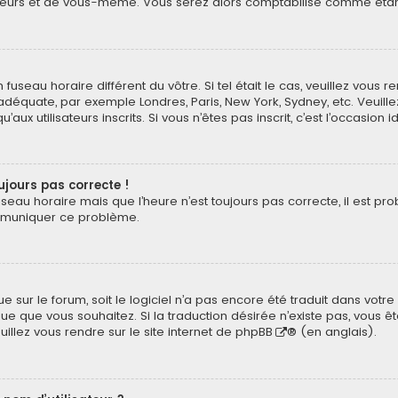
eurs et de vous-même. Vous serez alors comptabilisé comme étant un
n fuseau horaire différent du vôtre. Si tel était le cas, veuillez vous 
 adéquate, par exemple Londres, Paris, New York, Sydney, etc. Veuil
ux utilisateurs inscrits. Si vous n’êtes pas inscrit, c’est l’occasion i
oujours pas correcte !
useau horaire mais que l’heure n’est toujours pas correcte, il est pr
ommuniquer ce problème.
ngue sur le forum, soit le logiciel n’a pas encore été traduit dans v
langue que vous souhaitez. Si la traduction désirée n’existe pas, vou
euillez vous rendre sur
le site internet de phpBB
® (en anglais).