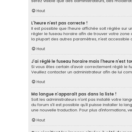
serez visible que des administrateurs, des modérat
Haut
L’heure n’est pas correcte !
Il est possible que l’heure affichée soit réglée sur u
régler le fuseau horaire afin de trouver votre zone
la plupart des autres paramètres, n’est accessible qu’a
Haut
J’ai réglé le fuseau horaire mais l’heure n’est t
Si vous êtes certain d’avoir correctement réglé le f
Veuillez contacter un administrateur afin de lui c
Haut
Ma langue n’apparaît pas dans la liste !
Soit les administrateurs n’ont pas installé votre la
du forum s’il est possible qu’il puisse installer la 
une nouvelle traduction. Pour plus d’informations, v
Haut