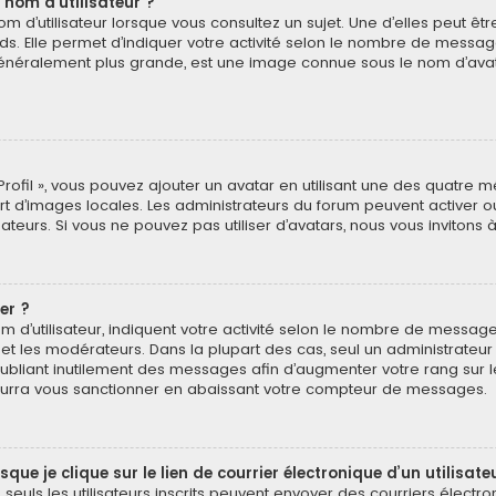
 nom d’utilisateur ?
 d’utilisateur lorsque vous consultez un sujet. Une d’elles peut ê
ds. Elle permet d’indiquer votre activité selon le nombre de messa
e, généralement plus grande, est une image connue sous le nom d’ava
Profil », vous pouvez ajouter un avatar en utilisant une des quatre mé
ert d’images locales. Les administrateurs du forum peuvent activer o
isateurs. Si vous ne pouvez pas utiliser d’avatars, nous vous invitons
er ?
 d’utilisateur, indiquent votre activité selon le nombre de message
 et les modérateurs. Dans la plupart des cas, seul un administrateu
bliant inutilement des messages afin d’augmenter votre rang sur 
urra vous sanctionner en abaissant votre compteur de messages.
e je clique sur le lien de courrier électronique d’un utilisate
é, seuls les utilisateurs inscrits peuvent envoyer des courriers électr