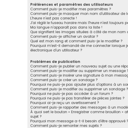
Préférences et paramètres des utilisateurs
Comment puis-je modifier mes paramètres ?
Comment puis-je masquer mon nom d’utilisateur de la li
L’heure n’est pas correcte !
J’ai réglé le fuseau horaire mais l’heure n’est toujours p
Ma langue n’apparaît pas dans la liste !
Que signifient les images situées à côté de mon nom d’
Comment puis-je afficher un avatar ?
Quel est mon rang et comment puis-je le modifier ?
Pourquoi m’est-il demandé de me connecter lorsque je c
électronique d’un utilisateur ?
Problèmes de publication
Comment puis-je publier un nouveau sujet ou une rép
Comment puis-je modifier ou supprimer un message 
Comment puis-je insérer une signature à mon messa
Comment puis-je créer un sondage ?
Pourquoi ne puis-je pas ajouter plus d’options à un s
Comment puis-je modifier ou supprimer un sondage 
Pourquoi ne puis-je pas accéder à un forum ?
Pourquoi ne puis-je pas transférer de pièces jointes ?
Pourquoi ai-je reçu un avertissement ?
Comment puis-je rapporter des messages à un modér
À quoi sert le bouton « Enregistrer comme brouillon » af
sujet ?
Pourquoi mon message a-t-il besoin d’être approuvé 
Comment puis-je remonter mes sujets ?