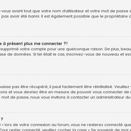
vous avant tout que votre nom d’utilisateur et votre mot de passe soi
pas avoir été banni. Il est également possible que le propriétaire d
ux à présent plus me connecter ?!
é ou supprimé votre compte pour une quelconque raison. De plus, b
ur base de données. Si tel était le cas, inscrivez-vous de nouveau et
sse pas être récupéré, il peut facilement être réinitialisé. Veuillez
uctions et vous devriez être en mesure de pouvoir vous connecter d
e mot de passe, nous vous invitons à contacter un administrateur du
 ?
 » lors de votre connexion au forum, vous ne resterez connecté que
 Pour rester connecté, veuillez cocher la case « Se souvenir de moi 