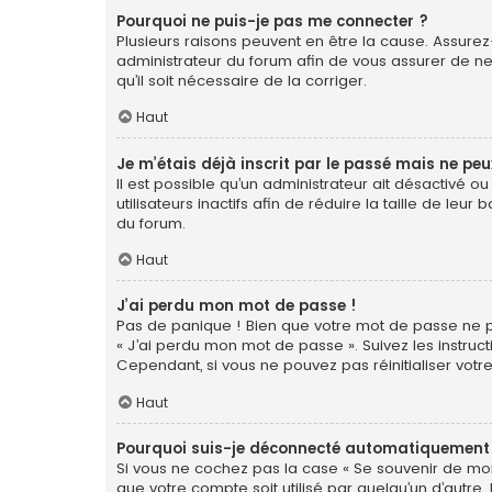
Pourquoi ne puis-je pas me connecter ?
Plusieurs raisons peuvent en être la cause. Assurez-
administrateur du forum afin de vous assurer de ne 
qu’il soit nécessaire de la corriger.
Haut
Je m’étais déjà inscrit par le passé mais ne pe
Il est possible qu’un administrateur ait désactiv
utilisateurs inactifs afin de réduire la taille de le
du forum.
Haut
J’ai perdu mon mot de passe !
Pas de panique ! Bien que votre mot de passe ne pui
« J’ai perdu mon mot de passe ». Suivez les instr
Cependant, si vous ne pouvez pas réinitialiser votr
Haut
Pourquoi suis-je déconnecté automatiquement
Si vous ne cochez pas la case « Se souvenir de moi
que votre compte soit utilisé par quelqu’un d’autre.