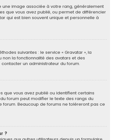
tre une image associée à votre rang, généralement
ges que vous avez publié, ou permet de différencier
tar qui est bien souvent unique et personnelle à
thodes suivantes : le service « Gravatar », la
u non la fonctionnalité des avatars et des
 à contacter un administrateur du forum.
s que vous avez publié ou identifient certains
r du forum peut modifier le texte des rangs du
le forum. Beaucoup de forums ne toléreront pas ce
ur ?
oniques aux autres utilisateurs depuis un formulaire