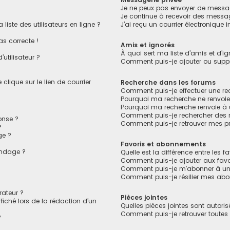
Je ne peux pas envoyer de messag
Je continue à recevoir des message
ste des utilisateurs en ligne ?
J’ai reçu un courrier électronique 
as correcte !
Amis et ignorés
À quoi sert ma liste d’amis et d’ig
utilisateur ?
Comment puis-je ajouter ou suppri
lique sur le lien de courrier
Recherche dans les forums
Comment puis-je effectuer une r
Pourquoi ma recherche ne renvoie
Pourquoi ma recherche renvoie à
Comment puis-je rechercher des
onse ?
Comment puis-je retrouver mes pr
?
ge ?
Favoris et abonnements
ondage ?
Quelle est la différence entre les 
?
Comment puis-je ajouter aux favo
Comment puis-je m’abonner à un 
Comment puis-je résilier mes ab
ateur ?
Pièces jointes
fiché lors de la rédaction d’un
Quelles pièces jointes sont autori
Comment puis-je retrouver toutes 
?