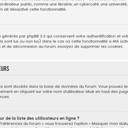
ateur public, comme une librairie, un cybercafé, une université, e
m ait désactivé cette fonctionnalité.
s générés par phpBB 3.3 qui conservent votre authentification et vo
s sont lus ou non lus) dans le cas où cette fonctionnalité a été act
 et de déconnexion au forum, essayez de supprimer les cookies.
eurs
mètres sont stockés dans la base de données du forum. Vous pouvez l
néralement en cliquant sur votre nom d’utilisateur situé en haut des
nces.
de la liste des utilisateurs en ligne ?
 Préférences du forum », vous trouverez l’option « Masquer mon statut