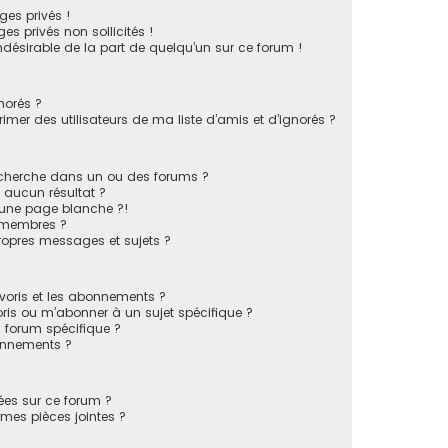
es privés !
s privés non sollicités !
indésirable de la part de quelqu’un sur ce forum !
norés ?
mer des utilisateurs de ma liste d’amis et d’ignorés ?
echerche dans un ou des forums ?
 aucun résultat ?
 une page blanche ?!
 membres ?
opres messages et sujets ?
favoris et les abonnements ?
ris ou m’abonner à un sujet spécifique ?
forum spécifique ?
onnements ?
sées sur ce forum ?
mes pièces jointes ?