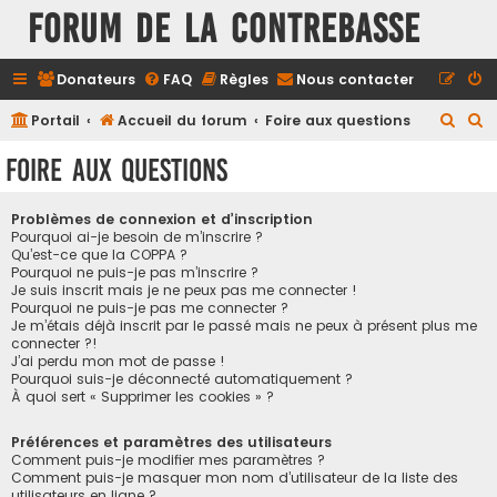
FORUM DE LA CONTREBASSE
Donateurs
FAQ
Règles
Nous contacter
R
R
Portail
Accueil du forum
Foire aux questions
e
e
Foire aux questions
c
c
h
h
Problèmes de connexion et d’inscription
e
e
Pourquoi ai-je besoin de m’inscrire ?
Qu’est-ce que la COPPA ?
r
r
Pourquoi ne puis-je pas m’inscrire ?
Je suis inscrit mais je ne peux pas me connecter !
c
c
Pourquoi ne puis-je pas me connecter ?
h
h
Je m’étais déjà inscrit par le passé mais ne peux à présent plus me
connecter ?!
e
e
J’ai perdu mon mot de passe !
r
r
Pourquoi suis-je déconnecté automatiquement ?
À quoi sert « Supprimer les cookies » ?
Préférences et paramètres des utilisateurs
Comment puis-je modifier mes paramètres ?
Comment puis-je masquer mon nom d’utilisateur de la liste des
utilisateurs en ligne ?