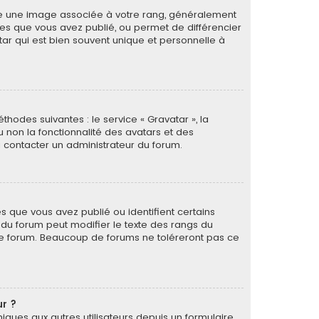
tre une image associée à votre rang, généralement
ges que vous avez publié, ou permet de différencier
tar qui est bien souvent unique et personnelle à
thodes suivantes : le service « Gravatar », la
u non la fonctionnalité des avatars et des
 à contacter un administrateur du forum.
s que vous avez publié ou identifient certains
r du forum peut modifier le texte des rangs du
le forum. Beaucoup de forums ne toléreront pas ce
ur ?
oniques aux autres utilisateurs depuis un formulaire