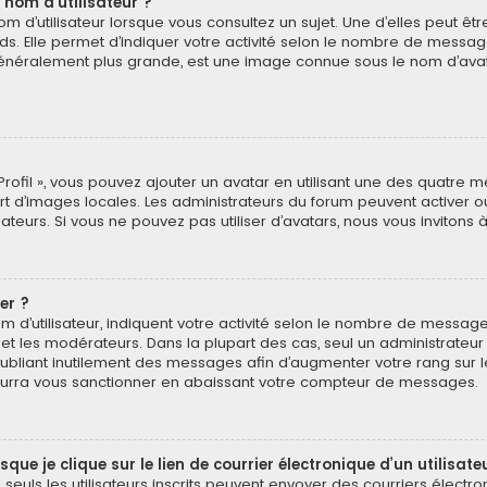
 nom d’utilisateur ?
 d’utilisateur lorsque vous consultez un sujet. Une d’elles peut ê
ds. Elle permet d’indiquer votre activité selon le nombre de messa
e, généralement plus grande, est une image connue sous le nom d’ava
Profil », vous pouvez ajouter un avatar en utilisant une des quatre mé
ert d’images locales. Les administrateurs du forum peuvent activer o
isateurs. Si vous ne pouvez pas utiliser d’avatars, nous vous invitons
er ?
 d’utilisateur, indiquent votre activité selon le nombre de message
 et les modérateurs. Dans la plupart des cas, seul un administrateu
bliant inutilement des messages afin d’augmenter votre rang sur 
urra vous sanctionner en abaissant votre compteur de messages.
e je clique sur le lien de courrier électronique d’un utilisate
é, seuls les utilisateurs inscrits peuvent envoyer des courriers électr