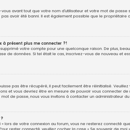
vous avant tout que votre nom d’utilisateur et votre mot de passe soi
pas avoir été banni. Il est également possible que le propriétaire d
ux à présent plus me connecter ?!
é ou supprimé votre compte pour une quelconque raison. De plus, b
ur base de données. Si tel était le cas, inscrivez-vous de nouveau et
sse pas être récupéré, il peut facilement être réinitialisé. Veuillez
uctions et vous devriez être en mesure de pouvoir vous connecter d
e mot de passe, nous vous invitons à contacter un administrateur du
 ?
 » lors de votre connexion au forum, vous ne resterez connecté que
 Pour rester connecté, veuillez cocher la case « Se souvenir de moi 