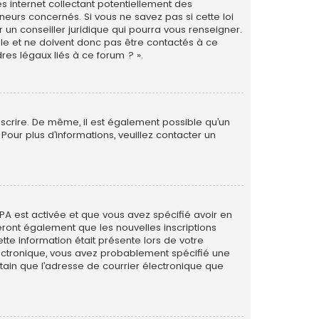
s internet collectant potentiellement des
eurs concernés. Si vous ne savez pas si cette loi
un conseiller juridique qui pourra vous renseigner.
le et ne doivent donc pas être contactés à ce
res légaux liés à ce forum ? ».
inscrire. De même, il est également possible qu’un
. Pour plus d’informations, veuillez contacter un
PPA est activée et que vous avez spécifié avoir en
eront également que les nouvelles inscriptions
tte information était présente lors de votre
 électronique, vous avez probablement spécifié une
rtain que l’adresse de courrier électronique que