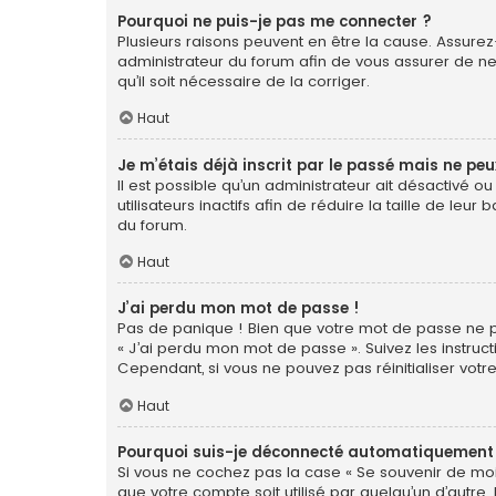
Pourquoi ne puis-je pas me connecter ?
Plusieurs raisons peuvent en être la cause. Assurez-
administrateur du forum afin de vous assurer de ne 
qu’il soit nécessaire de la corriger.
Haut
Je m’étais déjà inscrit par le passé mais ne pe
Il est possible qu’un administrateur ait désactiv
utilisateurs inactifs afin de réduire la taille de le
du forum.
Haut
J’ai perdu mon mot de passe !
Pas de panique ! Bien que votre mot de passe ne pui
« J’ai perdu mon mot de passe ». Suivez les instr
Cependant, si vous ne pouvez pas réinitialiser votr
Haut
Pourquoi suis-je déconnecté automatiquement
Si vous ne cochez pas la case « Se souvenir de moi
que votre compte soit utilisé par quelqu’un d’autre.