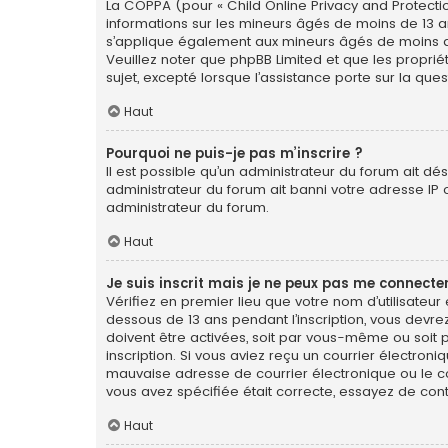
La COPPA (pour « Child Online Privacy and Protectio
informations sur les mineurs âgés de moins de 13 a
s’applique également aux mineurs âgés de moins de 1
Veuillez noter que phpBB Limited et que les propri
sujet, excepté lorsque l’assistance porte sur la qu
Haut
Pourquoi ne puis-je pas m’inscrire ?
Il est possible qu’un administrateur du forum ait dé
administrateur du forum ait banni votre adresse IP ou 
administrateur du forum.
Haut
Je suis inscrit mais je ne peux pas me connecter
Vérifiez en premier lieu que votre nom d’utilisateur
dessous de 13 ans pendant l’inscription, vous devre
doivent être activées, soit par vous-même ou soit pa
inscription. Si vous aviez reçu un courrier électron
mauvaise adresse de courrier électronique ou le cour
vous avez spécifiée était correcte, essayez de con
Haut