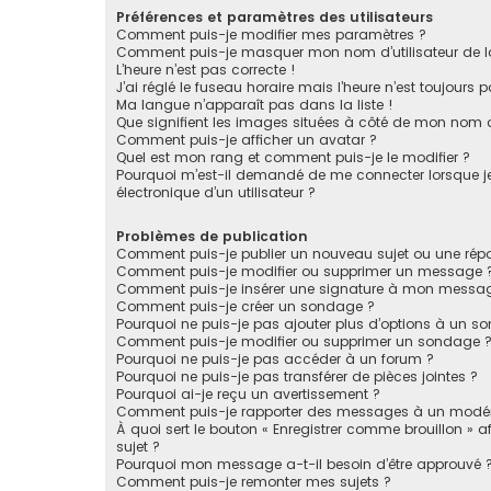
Préférences et paramètres des utilisateurs
Comment puis-je modifier mes paramètres ?
Comment puis-je masquer mon nom d’utilisateur de la li
L’heure n’est pas correcte !
J’ai réglé le fuseau horaire mais l’heure n’est toujours p
Ma langue n’apparaît pas dans la liste !
Que signifient les images situées à côté de mon nom d’
Comment puis-je afficher un avatar ?
Quel est mon rang et comment puis-je le modifier ?
Pourquoi m’est-il demandé de me connecter lorsque je c
électronique d’un utilisateur ?
Problèmes de publication
Comment puis-je publier un nouveau sujet ou une rép
Comment puis-je modifier ou supprimer un message 
Comment puis-je insérer une signature à mon messa
Comment puis-je créer un sondage ?
Pourquoi ne puis-je pas ajouter plus d’options à un s
Comment puis-je modifier ou supprimer un sondage 
Pourquoi ne puis-je pas accéder à un forum ?
Pourquoi ne puis-je pas transférer de pièces jointes ?
Pourquoi ai-je reçu un avertissement ?
Comment puis-je rapporter des messages à un modér
À quoi sert le bouton « Enregistrer comme brouillon » af
sujet ?
Pourquoi mon message a-t-il besoin d’être approuvé 
Comment puis-je remonter mes sujets ?