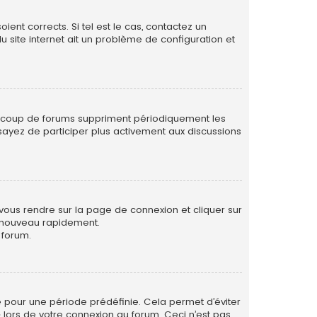
ent corrects. Si tel est le cas, contactez un
u site internet ait un problème de configuration et
eaucoup de forums suppriment périodiquement les
 essayez de participer plus activement aux discussions
 vous rendre sur la page de connexion et cliquer sur
e nouveau rapidement.
 forum.
 pour une période prédéfinie. Cela permet d’éviter
» lors de votre connexion au forum. Ceci n’est pas