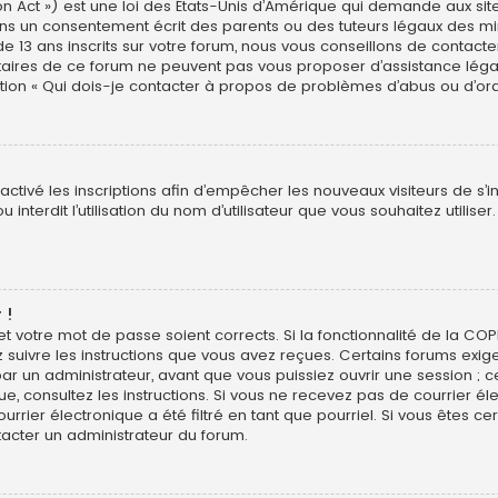
n Act ») est une loi des États-Unis d’Amérique qui demande aux site
ns un consentement écrit des parents ou des tuteurs légaux des min
3 ans inscrits sur votre forum, nous vous conseillons de contacter 
étaires de ce forum ne peuvent pas vous proposer d’assistance léga
estion « Qui dois-je contacter à propos de problèmes d’abus ou d’ord
sactivé les inscriptions afin d’empêcher les nouveaux visiteurs de s’
interdit l’utilisation du nom d’utilisateur que vous souhaitez utiliser
 !
 et votre mot de passe soient corrects. Si la fonctionnalité de la CO
z suivre les instructions que vous avez reçues. Certains forums exig
r un administrateur, avant que vous puissiez ouvrir une session ; ce
ique, consultez les instructions. Si vous ne recevez pas de courrier
rier électronique a été filtré en tant que pourriel. Si vous êtes ce
tacter un administrateur du forum.