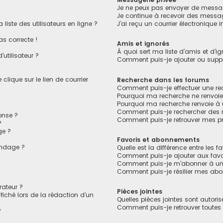
Je ne peux pas envoyer de messag
Je continue à recevoir des message
ste des utilisateurs en ligne ?
J’ai reçu un courrier électronique 
as correcte !
Amis et ignorés
À quoi sert ma liste d’amis et d’ig
utilisateur ?
Comment puis-je ajouter ou suppri
lique sur le lien de courrier
Recherche dans les forums
Comment puis-je effectuer une r
Pourquoi ma recherche ne renvoie
Pourquoi ma recherche renvoie à
Comment puis-je rechercher des
onse ?
Comment puis-je retrouver mes pr
?
ge ?
Favoris et abonnements
ondage ?
Quelle est la différence entre les 
?
Comment puis-je ajouter aux favo
Comment puis-je m’abonner à un 
Comment puis-je résilier mes ab
ateur ?
Pièces jointes
fiché lors de la rédaction d’un
Quelles pièces jointes sont autori
Comment puis-je retrouver toutes 
?