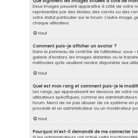
Que signifient les images situées à côté de mon
Deux images peuvent apparaître à côté de votre nom
représentée par des étoiles, des carrés ou des ron
votre statut particulier sur le forum. L’autre imag
chaque utilisateur.
Haut
Comment puis-je afficher un avatar ?
Dans le panneau de contrôle de l’utilisateur, sous « 
galerie d’avatars, les images distantes ou le transf
méthodes qu’ils veuillent rendre disponible aux util
Haut
Quel est mon rang et comment puis-je le modifi
Les rangs, qui apparaissent en dessous de votre nom
utilisateurs spécifiques, comme les administrateurs
forum. Merci de ne pas abuser de ce système en pu
procédé et un administrateur ou un modérateur po
Haut
Pourquoi m’est-il demandé de me connecter lorsqu
Si les administrateurs ont activé cette fonctionnalit