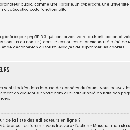
ateur public, comme une librairie, un cybercafé, une université, e
m ait désactivé cette fonctionnalité.
s générés par phpBB 3.3 qui conservent votre authentification et vo
s sont lus ou non lus) dans le cas où cette fonctionnalité a été act
 et de déconnexion au forum, essayez de supprimer les cookies.
eurs
mètres sont stockés dans la base de données du forum. Vous pouvez l
néralement en cliquant sur votre nom d’utilisateur situé en haut des
nces.
de la liste des utilisateurs en ligne ?
 Préférences du forum », vous trouverez l’option « Masquer mon statut