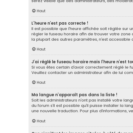
serez visible que des administrateurs, des modérat
Haut
L’heure n’est pas correcte !
Il est possible que l’heure affichée soit réglée sur u
régler le fuseau horaire afin de trouver votre zone
la plupart des autres paramètres, n’est accessible qu’a
Haut
J’ai réglé le fuseau horaire mais l’heure n’est t
Si vous êtes certain d’avoir correctement réglé le f
Veuillez contacter un administrateur afin de lui c
Haut
Ma langue n’apparaît pas dans la liste !
Soit les administrateurs n’ont pas installé votre la
du forum s’il est possible qu’il puisse installer la 
une nouvelle traduction. Pour plus d’informations, v
Haut