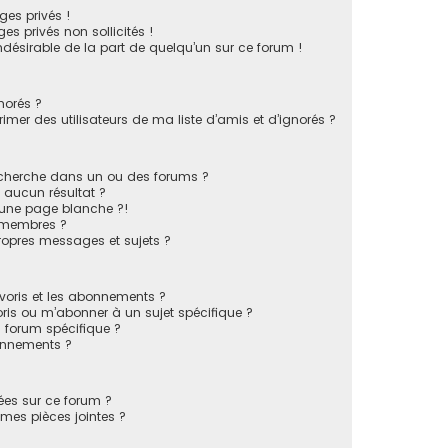
es privés !
s privés non sollicités !
indésirable de la part de quelqu’un sur ce forum !
norés ?
mer des utilisateurs de ma liste d’amis et d’ignorés ?
echerche dans un ou des forums ?
 aucun résultat ?
 une page blanche ?!
 membres ?
opres messages et sujets ?
favoris et les abonnements ?
ris ou m’abonner à un sujet spécifique ?
forum spécifique ?
onnements ?
sées sur ce forum ?
mes pièces jointes ?