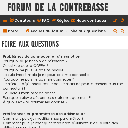
FORUM DE LA CONTREBASSE
Donateurs
FAQ
Règles
Nous contacter
R
R
Portail
Accueil du forum
Foire aux questions
e
e
Foire aux questions
c
c
h
h
Problèmes de connexion et d’inscription
e
e
Pourquoi ai-je besoin de m’inscrire ?
Qu’est-ce que la COPPA ?
r
r
Pourquoi ne puis-je pas m’inscrire ?
Je suis inscrit mais je ne peux pas me connecter !
c
c
Pourquoi ne puis-je pas me connecter ?
h
h
Je m’étais déjà inscrit par le passé mais ne peux à présent plus me
connecter ?!
e
e
J’ai perdu mon mot de passe !
r
r
Pourquoi suis-je déconnecté automatiquement ?
À quoi sert « Supprimer les cookies » ?
Préférences et paramètres des utilisateurs
Comment puis-je modifier mes paramètres ?
Comment puis-je masquer mon nom d’utilisateur de la liste des
utilisateurs en ligne ?