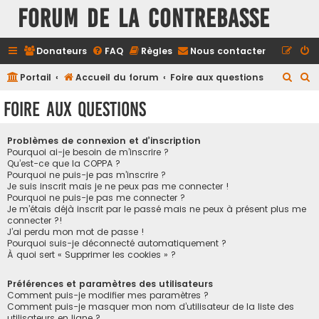
FORUM DE LA CONTREBASSE
Donateurs
FAQ
Règles
Nous contacter
R
R
Portail
Accueil du forum
Foire aux questions
e
e
Foire aux questions
c
c
h
h
Problèmes de connexion et d’inscription
e
e
Pourquoi ai-je besoin de m’inscrire ?
Qu’est-ce que la COPPA ?
r
r
Pourquoi ne puis-je pas m’inscrire ?
Je suis inscrit mais je ne peux pas me connecter !
c
c
Pourquoi ne puis-je pas me connecter ?
h
h
Je m’étais déjà inscrit par le passé mais ne peux à présent plus me
connecter ?!
e
e
J’ai perdu mon mot de passe !
r
r
Pourquoi suis-je déconnecté automatiquement ?
À quoi sert « Supprimer les cookies » ?
Préférences et paramètres des utilisateurs
Comment puis-je modifier mes paramètres ?
Comment puis-je masquer mon nom d’utilisateur de la liste des
utilisateurs en ligne ?