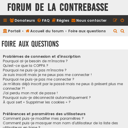
FORUM DE LA CONTREBASSE
Donateurs
FAQ
Règles
Nous contacter
R
R
Portail
Accueil du forum
Foire aux questions
e
e
Foire aux questions
c
c
h
h
Problèmes de connexion et d’inscription
e
e
Pourquoi ai-je besoin de m’inscrire ?
Qu’est-ce que la COPPA ?
r
r
Pourquoi ne puis-je pas m’inscrire ?
Je suis inscrit mais je ne peux pas me connecter !
c
c
Pourquoi ne puis-je pas me connecter ?
h
h
Je m’étais déjà inscrit par le passé mais ne peux à présent plus me
connecter ?!
e
e
J’ai perdu mon mot de passe !
r
r
Pourquoi suis-je déconnecté automatiquement ?
À quoi sert « Supprimer les cookies » ?
Préférences et paramètres des utilisateurs
Comment puis-je modifier mes paramètres ?
Comment puis-je masquer mon nom d’utilisateur de la liste des
utilisateurs en ligne ?