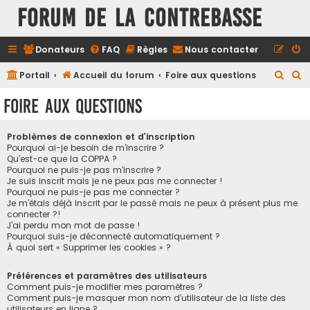
FORUM DE LA CONTREBASSE
Donateurs
FAQ
Règles
Nous contacter
R
R
Portail
Accueil du forum
Foire aux questions
e
e
Foire aux questions
c
c
h
h
Problèmes de connexion et d’inscription
e
e
Pourquoi ai-je besoin de m’inscrire ?
Qu’est-ce que la COPPA ?
r
r
Pourquoi ne puis-je pas m’inscrire ?
Je suis inscrit mais je ne peux pas me connecter !
c
c
Pourquoi ne puis-je pas me connecter ?
h
h
Je m’étais déjà inscrit par le passé mais ne peux à présent plus me
connecter ?!
e
e
J’ai perdu mon mot de passe !
r
r
Pourquoi suis-je déconnecté automatiquement ?
À quoi sert « Supprimer les cookies » ?
Préférences et paramètres des utilisateurs
Comment puis-je modifier mes paramètres ?
Comment puis-je masquer mon nom d’utilisateur de la liste des
utilisateurs en ligne ?