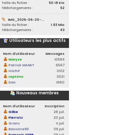
Taille du fichier :
50.18 Kio
Téléchargements :
52
IMG_2026-06-20-...
Taille du fichier :
1.93 Mio
Téléchargements :
43
Utilisateurs les plus actifs
Nom d’utilisateur
Messages
Maryse
10589
Patrick MANET
6567
michif
3102
Leptimo
3031
Dan
1680
Nouveaux membres
Nom d’utilisateur
Inscription
Gilbe
28 juil.
Pierrotz
20 juil.
Granc
11 juil.
Bassiste90
09 juil.
François YSBR
09 juil.