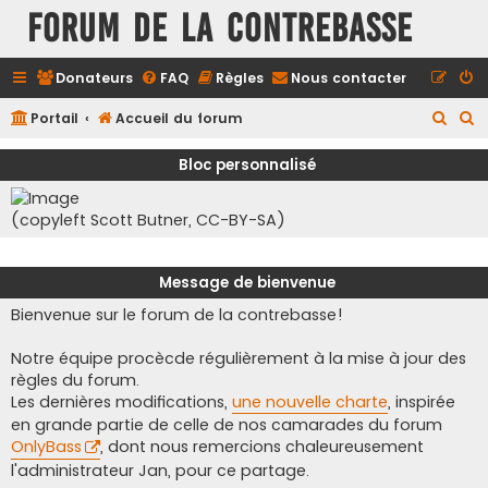
FORUM DE LA CONTREBASSE
Donateurs
FAQ
Règles
Nous contacter
R
R
Portail
Accueil du forum
e
e
Bloc personnalisé
c
c
h
h
(copyleft Scott Butner, CC-BY-SA)
e
e
r
r
Message de bienvenue
c
c
Bienvenue sur le forum de la contrebasse!
h
h
e
e
Notre équipe procècde régulièrement à la mise à jour des
r
r
règles du forum.
Les dernières modifications,
une nouvelle charte
, inspirée
en grande partie de celle de nos camarades du forum
OnlyBass
, dont nous remercions chaleureusement
l'administrateur Jan, pour ce partage.