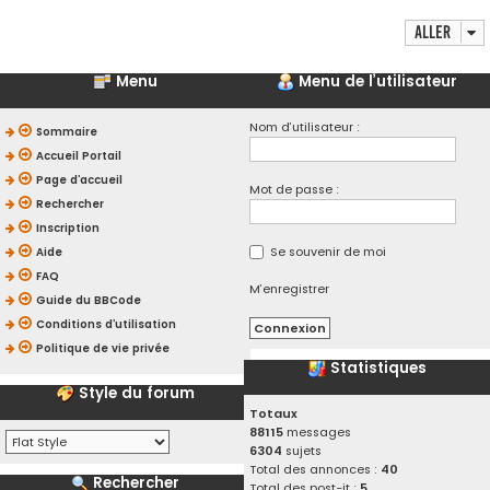
Aller
Menu
Menu de l’utilisateur
Nom d’utilisateur :
Sommaire
Accueil Portail
Page d’accueil
Mot de passe :
Rechercher
Inscription
Se souvenir de moi
Aide
FAQ
M’enregistrer
Guide du BBCode
Conditions d’utilisation
Politique de vie privée
Statistiques
Style du forum
Totaux
88115
messages
6304
sujets
Total des annonces :
40
Rechercher
Total des post-it :
5