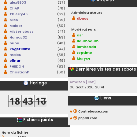
alex8903
(37)
ChAP
(76)
Administrateurs
Thierry46
(62)
dbass
Mico
(79)
Maider
(30)
Modérateurs
Mister cbass
(47)
asr
Hamac32
(59)
Bdumbdum
bubu
(40)
lamironda
RogerBaize
(44)
Leptimo
maieul
(56)
Maryse
ofinar
(49)
PHEDON
(83)
Dernières visites des robots
ChristianF
(60)
Amazon [Bot]
Horloge
06 août 2026, 20:41
Liens
Contrebasse.com
phpBB.com
Fichiers joints
Nom du fichier