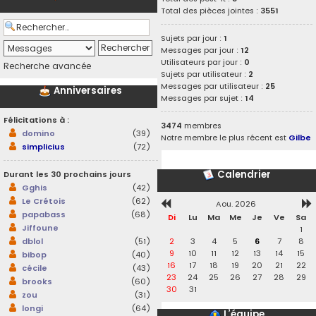
Total des pièces jointes :
3551
Sujets par jour :
1
Messages par jour :
12
Utilisateurs par jour :
0
Recherche avancée
Sujets par utilisateur :
2
Messages par utilisateur :
25
Anniversaires
Messages par sujet :
14
Félicitations à :
3474
membres
domino
(39)
Notre membre le plus récent est
Gilbe
simplicius
(72)
Calendrier
Durant les 30 prochains jours
Gghis
(42)
Le Crétois
(62)
Aou. 2026
papabass
(68)
Di
Lu
Ma
Me
Je
Ve
Sa
Jiffoune
1
2
3
4
5
6
7
8
dblol
(51)
9
10
11
12
13
14
15
bibop
(40)
16
17
18
19
20
21
22
cécile
(43)
23
24
25
26
27
28
29
brooks
(60)
30
31
zou
(31)
longi
(64)
L’équipe