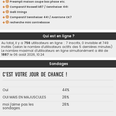
Preampli maison coupe bas phase etc.
Comparatif Roswell k87 / Sennheiser 441
Galli Strings
Comparatif Sennheiser 441 / Avantone CK7
recherche mini contrebasse
Qui est en ligne ?
Au total, il y a
756
utilisateurs en ligne :: 7 inscrits, 0 invisible et 749
invités (selon le nombre d’utilisateurs actifs des 5 dernières minutes)
Le nombre maximal d’utilisateurs en ligne simultanément a été de
1887
le 06 août 2026, 10:24
Sondages
C’est votre jour de chance !
Oui
44%
OUI MAIS EN MAJUSCULES
28%
moi j’aime pas les
28%
sondages.