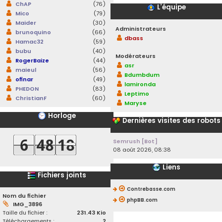
ChAP
(76)
L’équipe
Mico
(79)
Maider
(30)
Administrateurs
brunoquino
(66)
dbass
Hamac32
(59)
bubu
(40)
Modérateurs
RogerBaize
(44)
asr
maieul
(56)
Bdumbdum
ofinar
(49)
lamironda
PHEDON
(83)
Leptimo
ChristianF
(60)
Maryse
Horloge
Dernières visites des robots
Semrush [Bot]
08 août 2026, 08:38
Liens
Fichiers joints
Contrebasse.com
Nom du fichier
phpBB.com
IMG_3896
Taille du fichier :
231.43 Kio
Téléchargements :
2