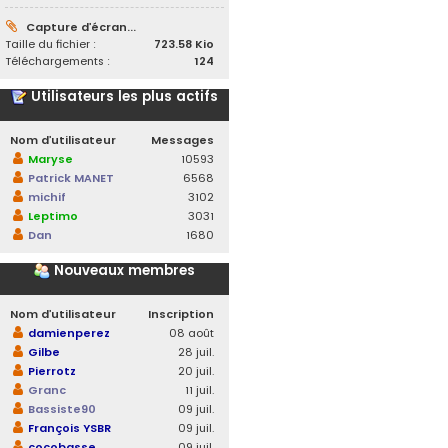
Capture d’écran...
Taille du fichier :
723.58 Kio
Téléchargements :
124
Utilisateurs les plus actifs
Nom d’utilisateur
Messages
Maryse
10593
Patrick MANET
6568
michif
3102
Leptimo
3031
Dan
1680
Nouveaux membres
Nom d’utilisateur
Inscription
damienperez
08 août
Gilbe
28 juil.
Pierrotz
20 juil.
Granc
11 juil.
Bassiste90
09 juil.
François YSBR
09 juil.
cocobasse
09 juil.