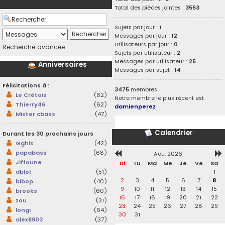
Total des pièces jointes :
3553
Sujets par jour :
1
Messages par jour :
12
Utilisateurs par jour :
0
Recherche avancée
Sujets par utilisateur :
2
Messages par utilisateur :
25
Anniversaires
Messages par sujet :
14
Félicitations à :
3475
membres
Le Crétois
(62)
Notre membre le plus récent est
Thierry46
(62)
damienperez
Mister cbass
(47)
Calendrier
Durant les 30 prochains jours
Gghis
(42)
papabass
(68)
Aou. 2026
Jiffoune
Di
Lu
Ma
Me
Je
Ve
Sa
1
dblol
(51)
2
3
4
5
6
7
8
bibop
(40)
9
10
11
12
13
14
15
brooks
(60)
16
17
18
19
20
21
22
zou
(31)
23
24
25
26
27
28
29
longi
(64)
30
31
alex8903
(37)