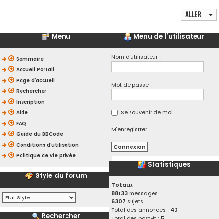
Aller
Menu
Menu de l’utilisateur
Nom d’utilisateur :
Sommaire
Accueil Portail
Page d’accueil
Mot de passe :
Rechercher
Inscription
Se souvenir de moi
Aide
FAQ
M’enregistrer
Guide du BBCode
Conditions d’utilisation
Politique de vie privée
Statistiques
Style du forum
Totaux
88133
messages
6307
sujets
Total des annonces :
40
Rechercher
Total des post-it :
5