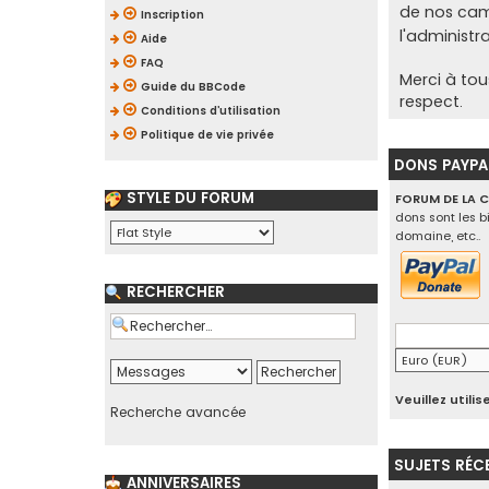
de nos ca
Inscription
l'administr
Aide
FAQ
Merci à tou
Guide du BBCode
respect.
Conditions d’utilisation
Politique de vie privée
DONS PAYPA
STYLE DU FORUM
FORUM DE LA 
dons sont les b
domaine, etc..
RECHERCHER
Veuillez util
Recherche avancée
SUJETS RÉC
ANNIVERSAIRES