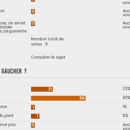
vot
iot
Auc
0
vot
as, ce serait
Auc
0
entale
vot
e j’argumente
Nombre total de
votes : 9
Consulter le sujet
s gaucher ?
23
21
60
56
deux
1%
1
du pied
8%
7
once pas
Auc
0
vot