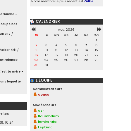
Notre membre le plus récent est
Gilbe
ço Samba -
CALENDRIER
 coupe bas
Aou. 2026
ll k87 /
Di
Lu
Ma
Me
Je
Ve
Sa
1
2
3
4
5
6
7
8
9
10
11
12
13
14
15
eiser 441 /
16
17
18
19
20
21
22
23
24
25
26
27
28
29
contrebasse
30
31
'est ta mère -
e
L’ÉQUIPE
ans lequel je
Administrateurs
dbass
Modérateurs
asr
nombre
Bdumbdum
lamironda
6, 10:24
Leptimo