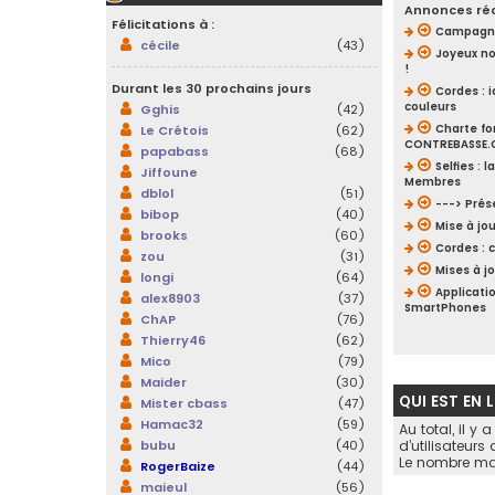
Annonces ré
Félicitations à :
Campagne
cécile
(43)
Joyeux no
!
Durant les 30 prochains jours
Cordes : i
couleurs
Gghis
(42)
Le Crétois
(62)
Charte f
CONTREBASSE
papabass
(68)
Selfies : 
Jiffoune
Membres
dblol
(51)
---> Prés
bibop
(40)
Mise à jou
brooks
(60)
Cordes : 
zou
(31)
Mises à j
longi
(64)
Applicati
alex8903
(37)
SmartPhones
ChAP
(76)
Thierry46
(62)
Mico
(79)
Maider
(30)
QUI EST EN 
Mister cbass
(47)
Hamac32
(59)
Au total, il y 
bubu
(40)
d’utilisateurs
Le nombre max
RogerBaize
(44)
maieul
(56)