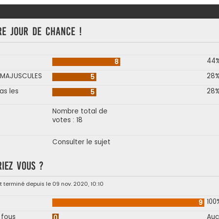
re jour de chance !
44
8
N MAJUSCULES
28
5
as les
28
5
Nombre total de
votes : 18
Consulter le sujet
riez vous ?
 terminé depuis le 09 nov. 2020, 10:10
100
9
 fous
Auc
0