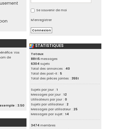
reusement
Se souvenir de moi
M’enregistrer
 bon
STATISTIQUES
bénéfice. Vos
Totaux
e nom de
88115
messages
6304
sujets
Total des annonces :
40
Total des post-it :
5
Total des pièces jointes :
3551
Sujets par jour :
1
Messages par jour :
12
Utilisateurs par jour :
0
Sujets par utilisateur :
2
exemple : 3.50
Messages par utilisateur :
25
Messages par sujet :
14
3474
membres