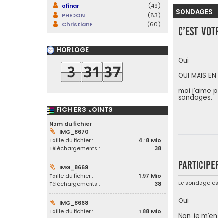
ofinar
(49)
SONDAGES
PHEDON
(83)
ChristianF
(60)
C’est vot
HORLOGE
Oui
OUI MAIS E
moi j’aime p
sondages.
FICHIERS JOINTS
Nom du fichier
IMG_8670
Taille du fichier :
4.18 Mio
Téléchargements :
38
Participe
IMG_8669
Taille du fichier :
1.97 Mio
Le sondage est
Téléchargements :
38
Oui
IMG_8668
Taille du fichier :
1.88 Mio
Non, je m’en