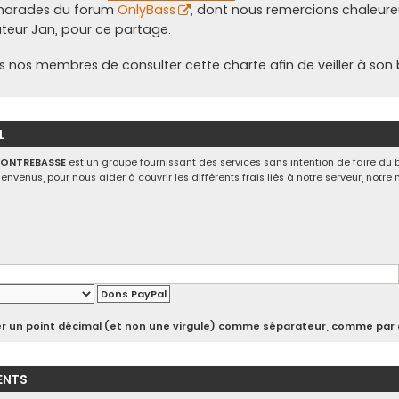
marades du forum
OnlyBass
, dont nous remercions chaleu
ateur Jan, pour ce partage.
s nos membres de consulter cette charte afin de veiller à son
L
CONTREBASSE
est un groupe fournissant des services sans intention de faire du 
ienvenus, pour nous aider à couvrir les différents frais liés à notre serveur, notr
iser un point décimal (et non une virgule) comme séparateur, comme par 
ENTS