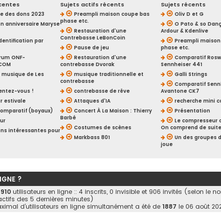
centes
Sujets actifs récents
Sujets récents
 des dons 2023
Preampli maison coupe bas
Oliv D et G
phase etc.
n anniversaire Maryse
O Pato & so Dan
Restauration d'une
Ardour & Kdenlive
Contrebasse LeBonCoin
dentification par
Preampli maison
Pause de jeu
phase etc.
orum ONF-
Restauration d'une
Comparatif Roswe
.COM
contrebasse Dvorak
Sennheiser 441
la musique de Les
musique traditionnelle et
Galli Strings
contrebasse
Comparatif Sennh
entez-vous !
contrebasse de rêve
Avantone CK7
r estivale
Attaques d'IA
recherche mini 
comparatif (boyaux)
Concert À La Maison : Thierry
Présentation
Barbé
our
Le compresseur c
Costumes de scènes
On comprend de suit
ons intéressantes pour
Markbass 801
Un des groupes d
joue
LIGNE ?
a
910
utilisateurs en ligne :: 4 inscrits, 0 invisible et 906 invités (selon le 
 actifs des 5 dernières minutes)
imal d’utilisateurs en ligne simultanément a été de
1887
le 06 août 202