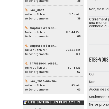
Téléchargements :
38
Non, c’est id
IMG_8667
Taille du fichier :
2.01 Mio
Téléchargements :
38
Carrément p
une monum
connerie qu
Capture d’écran...
Taille du fichier :
170.44 Kio
Téléchargements :
68
Capture d’écran...
Taille du fichier :
723.58 Kio
Téléchargements :
124
Êtes-vou
747862844_14624...
Taille du fichier :
50.18 Kio
Téléchargements :
52
Oui
IMG_2026-06-20-...
Non
Taille du fichier :
1.93 Mio
Aucun des 
Téléchargements :
43
Seulement 
UTILISATEURS LES PLUS ACTIFS
Ne se pron