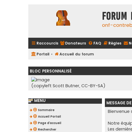
FORUM 
onf-contre
Raccourcis
Donateurs
FAQ
Règles
N
Portail
Accueil du forum
BLOC PERSONNALISÉ
(copyleft Scott Butner, CC-BY-SA)
MENU
MESSAGE DE
Sommaire
Bienvenue s
Accueil Portail
Notre équip
Page d’accueil
Les dernièr
Rechercher