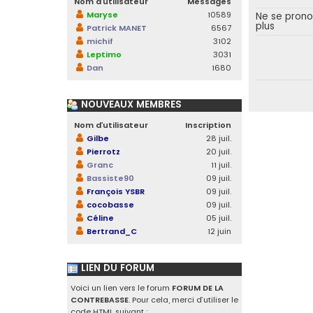
Nom d’utilisateur
Messages
Maryse
10589
Ne se pron
plus
Patrick MANET
6567
michif
3102
Leptimo
3031
Dan
1680
NOUVEAUX MEMBRES
Nom d’utilisateur
Inscription
Gilbe
28 juil.
Pierrotz
20 juil.
Granc
11 juil.
Bassiste90
09 juil.
François YSBR
09 juil.
cocobasse
09 juil.
Céline
05 juil.
Bertrand_C
12 juin
LIEN DU FORUM
Voici un lien vers le forum
FORUM DE LA
CONTREBASSE
. Pour cela, merci d’utiliser le
code HTML suivant :