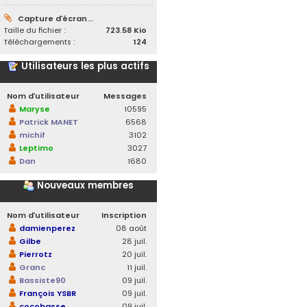
Capture d’écran...
Taille du fichier :
723.58 Kio
Téléchargements :
124
Utilisateurs les plus actifs
Nom d’utilisateur
Messages
Maryse
10595
Patrick MANET
6568
michif
3102
Leptimo
3027
Dan
1680
Nouveaux membres
Nom d’utilisateur
Inscription
damienperez
08 août
Gilbe
28 juil.
Pierrotz
20 juil.
Granc
11 juil.
Bassiste90
09 juil.
François YSBR
09 juil.
cocobasse
09 juil.