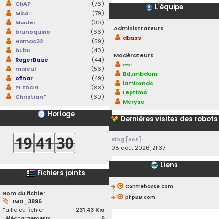
ChAP
(76)
L’équipe
Mico
(79)
Maider
(30)
Administrateurs
brunoquino
(66)
dbass
Hamac32
(59)
bubu
(40)
Modérateurs
RogerBaize
(44)
asr
maieul
(56)
Bdumbdum
ofinar
(49)
lamironda
PHEDON
(83)
Leptimo
ChristianF
(60)
Maryse
Horloge
Dernières visites des robots
Bing [Bot]
08 août 2026, 21:37
Liens
Fichiers joints
Contrebasse.com
Nom du fichier
phpBB.com
IMG_3896
Taille du fichier :
231.43 Kio
Téléchargements :
6