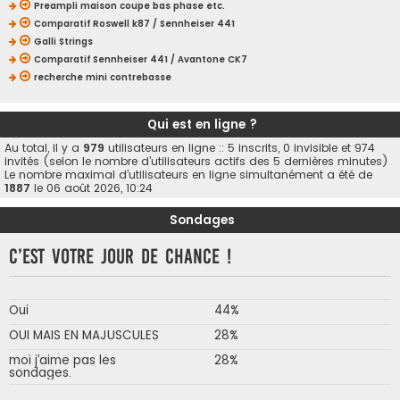
Preampli maison coupe bas phase etc.
Comparatif Roswell k87 / Sennheiser 441
Galli Strings
Comparatif Sennheiser 441 / Avantone CK7
recherche mini contrebasse
Qui est en ligne ?
Au total, il y a
979
utilisateurs en ligne :: 5 inscrits, 0 invisible et 974
invités (selon le nombre d’utilisateurs actifs des 5 dernières minutes)
Le nombre maximal d’utilisateurs en ligne simultanément a été de
1887
le 06 août 2026, 10:24
Sondages
C’est votre jour de chance !
Oui
44%
OUI MAIS EN MAJUSCULES
28%
moi j’aime pas les
28%
sondages.