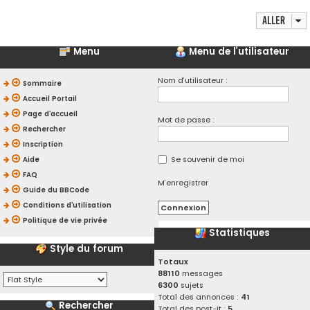
Aller
Menu
Menu de l’utilisateur
Nom d’utilisateur :
Sommaire
Accueil Portail
Page d’accueil
Mot de passe :
Rechercher
Inscription
Se souvenir de moi
Aide
FAQ
M’enregistrer
Guide du BBCode
Conditions d’utilisation
Politique de vie privée
Statistiques
Style du forum
Totaux
88110
messages
6300
sujets
Total des annonces :
41
Rechercher
Total des post-it :
5