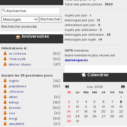
Total des pièces jointes :
3520
Sujets par jour :
1
Messages par jour :
12
Utilisateurs par jour :
0
Recherche avancée
Sujets par utilisateur :
2
Messages par utilisateur :
25
Anniversaires
Messages par sujet :
14
Félicitations à :
3475
membres
Le Crétois
(62)
Notre membre le plus récent est
Thierry46
(62)
damienperez
Mister cbass
(47)
Calendrier
Durant les 30 prochains jours
Gghis
(42)
papabass
(68)
Aou. 2026
Jiffoune
Di
Lu
Ma
Me
Je
Ve
Sa
1
dblol
(51)
2
3
4
5
6
7
8
bibop
(40)
9
10
11
12
13
14
15
brooks
(60)
16
17
18
19
20
21
22
zou
(31)
23
24
25
26
27
28
29
longi
(64)
30
31
alex8903
(37)