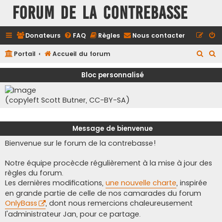
FORUM DE LA CONTREBASSE
Donateurs
FAQ
Règles
Nous contacter
R
R
Portail
Accueil du forum
e
e
Bloc personnalisé
c
c
h
h
(copyleft Scott Butner, CC-BY-SA)
e
e
r
r
Message de bienvenue
c
c
Bienvenue sur le forum de la contrebasse!
h
h
e
e
Notre équipe procècde régulièrement à la mise à jour des
r
r
règles du forum.
Les dernières modifications,
une nouvelle charte
, inspirée
en grande partie de celle de nos camarades du forum
OnlyBass
, dont nous remercions chaleureusement
l'administrateur Jan, pour ce partage.