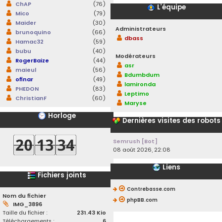
ChAP
(76)
L’équipe
Mico
(79)
Maider
(30)
Administrateurs
brunoquino
(66)
dbass
Hamac32
(59)
bubu
(40)
Modérateurs
RogerBaize
(44)
asr
maieul
(56)
Bdumbdum
ofinar
(49)
lamironda
PHEDON
(83)
Leptimo
ChristianF
(60)
Maryse
Horloge
Dernières visites des robots
Semrush [Bot]
08 août 2026, 22:08
Liens
Fichiers joints
Contrebasse.com
Nom du fichier
phpBB.com
IMG_3896
Taille du fichier :
231.43 Kio
Téléchargements :
6