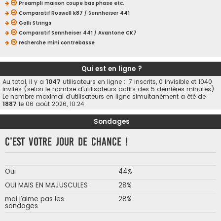
Preampli maison coupe bas phase etc.
Comparatif Roswell k87 / Sennheiser 441
Galli Strings
Comparatif Sennheiser 441 / Avantone CK7
recherche mini contrebasse
Qui est en ligne ?
Au total, il y a
1047
utilisateurs en ligne :: 7 inscrits, 0 invisible et 1040
invités (selon le nombre d’utilisateurs actifs des 5 dernières minutes)
Le nombre maximal d’utilisateurs en ligne simultanément a été de
1887
le 06 août 2026, 10:24
Sondages
C’est votre jour de chance !
Oui
44%
OUI MAIS EN MAJUSCULES
28%
moi j’aime pas les
28%
sondages.