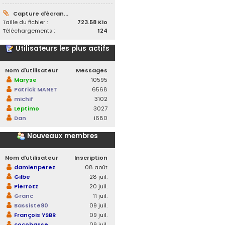
Capture d’écran...
Taille du fichier :
723.58 Kio
Téléchargements :
124
Utilisateurs les plus actifs
Nom d’utilisateur
Messages
Maryse
10595
Patrick MANET
6568
michif
3102
Leptimo
3027
Dan
1680
Nouveaux membres
Nom d’utilisateur
Inscription
damienperez
08 août
Gilbe
28 juil.
Pierrotz
20 juil.
Granc
11 juil.
Bassiste90
09 juil.
François YSBR
09 juil.
cocobasse
09 juil.