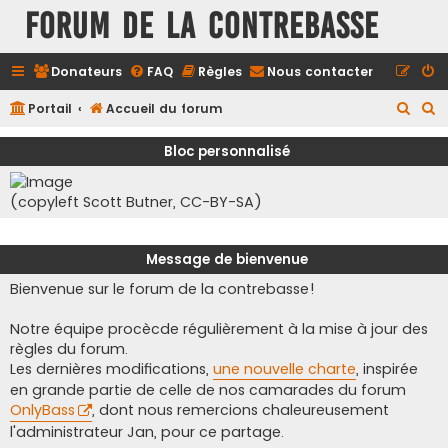
FORUM DE LA CONTREBASSE
Donateurs
FAQ
Règles
Nous contacter
R
R
Portail
Accueil du forum
e
e
Bloc personnalisé
c
c
h
h
(copyleft Scott Butner, CC-BY-SA)
e
e
r
r
Message de bienvenue
c
c
Bienvenue sur le forum de la contrebasse!
h
h
e
e
Notre équipe procècde régulièrement à la mise à jour des
r
r
règles du forum.
Les dernières modifications,
une nouvelle charte
, inspirée
en grande partie de celle de nos camarades du forum
OnlyBass
, dont nous remercions chaleureusement
l'administrateur Jan, pour ce partage.