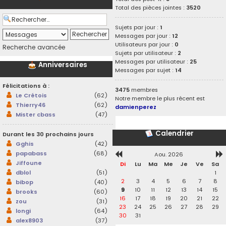
Total des pièces jointes :
3520
Sujets par jour :
1
Messages par jour :
12
Utilisateurs par jour :
0
Recherche avancée
Sujets par utilisateur :
2
Messages par utilisateur :
25
Anniversaires
Messages par sujet :
14
Félicitations à :
3475
membres
Le Crétois
(62)
Notre membre le plus récent est
Thierry46
(62)
damienperez
Mister cbass
(47)
Calendrier
Durant les 30 prochains jours
Gghis
(42)
papabass
(68)
Aou. 2026
Jiffoune
Di
Lu
Ma
Me
Je
Ve
Sa
1
dblol
(51)
2
3
4
5
6
7
8
bibop
(40)
9
10
11
12
13
14
15
brooks
(60)
16
17
18
19
20
21
22
zou
(31)
23
24
25
26
27
28
29
longi
(64)
30
31
alex8903
(37)