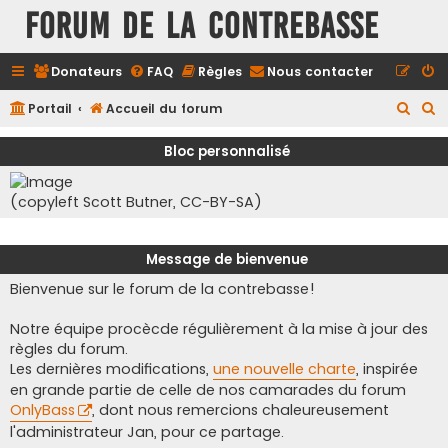
FORUM DE LA CONTREBASSE
Donateurs
FAQ
Règles
Nous contacter
R
R
Portail
Accueil du forum
e
e
Bloc personnalisé
c
c
h
h
(copyleft Scott Butner, CC-BY-SA)
e
e
r
r
Message de bienvenue
c
c
Bienvenue sur le forum de la contrebasse!
h
h
e
e
Notre équipe procècde régulièrement à la mise à jour des
r
r
règles du forum.
Les dernières modifications,
une nouvelle charte
, inspirée
en grande partie de celle de nos camarades du forum
OnlyBass
, dont nous remercions chaleureusement
l'administrateur Jan, pour ce partage.