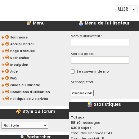
Aller
Menu
Menu de l’utilisateur
Nom d’utilisateur :
Sommaire
Accueil Portail
Page d’accueil
Mot de passe :
Rechercher
Inscription
Se souvenir de moi
Aide
FAQ
M’enregistrer
Guide du BBCode
Conditions d’utilisation
Politique de vie privée
Statistiques
Style du forum
Totaux
88110
messages
6300
sujets
Total des annonces :
41
Rechercher
Total des post-it :
5