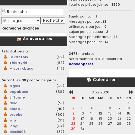
Total des pièces jointes :
3520
Sujets par jour :
1
Messages par jour :
12
Utilisateurs par jour :
0
Recherche avancée
Sujets par utilisateur :
2
Messages par utilisateur :
25
Anniversaires
Messages par sujet :
14
Félicitations à :
3475
membres
Le Crétois
(62)
Notre membre le plus récent est
Thierry46
(62)
damienperez
Mister cbass
(47)
Calendrier
Durant les 30 prochains jours
Gghis
(42)
papabass
(68)
Aou. 2026
Jiffoune
Di
Lu
Ma
Me
Je
Ve
Sa
1
dblol
(51)
2
3
4
5
6
7
8
bibop
(40)
9
10
11
12
13
14
15
brooks
(60)
16
17
18
19
20
21
22
zou
(31)
23
24
25
26
27
28
29
longi
(64)
30
31
alex8903
(37)