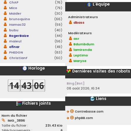
ChAP
(76)
L’équipe
Mico
(79)
Maider
(30)
Administrateurs
brunoquino
(66)
dbass
Hamac32
(59)
bubu
(40)
Modérateurs
RogerBaize
(44)
asr
maieul
(56)
Bdumbdum
ofinar
(49)
lamironda
PHEDON
(83)
Leptimo
ChristianF
(60)
Maryse
Horloge
Dernières visites des robots
Bing [Bot]
08 août 2026, 16:34
Liens
Fichiers joints
Contrebasse.com
Nom du fichier
phpBB.com
IMG_3896
Taille du fichier :
231.43 Kio
Téléchargements :
6