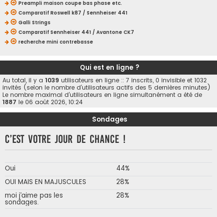
Preampli maison coupe bas phase etc.
Comparatif Roswell k87 / Sennheiser 441
Galli Strings
Comparatif Sennheiser 441 / Avantone CK7
recherche mini contrebasse
Qui est en ligne ?
Au total, il y a
1039
utilisateurs en ligne :: 7 inscrits, 0 invisible et 1032
invités (selon le nombre d’utilisateurs actifs des 5 dernières minutes)
Le nombre maximal d’utilisateurs en ligne simultanément a été de
1887
le 06 août 2026, 10:24
Sondages
C’est votre jour de chance !
Oui
44%
OUI MAIS EN MAJUSCULES
28%
moi j’aime pas les
28%
sondages.