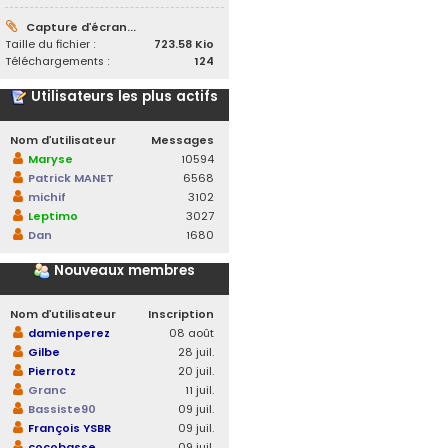
Capture d’écran...
Taille du fichier :
723.58 Kio
Téléchargements :
124
Utilisateurs les plus actifs
Nom d’utilisateur
Messages
Maryse
10594
Patrick MANET
6568
michif
3102
Leptimo
3027
Dan
1680
Nouveaux membres
Nom d’utilisateur
Inscription
damienperez
08 août
Gilbe
28 juil.
Pierrotz
20 juil.
Granc
11 juil.
Bassiste90
09 juil.
François YSBR
09 juil.
cocobasse
09 juil.