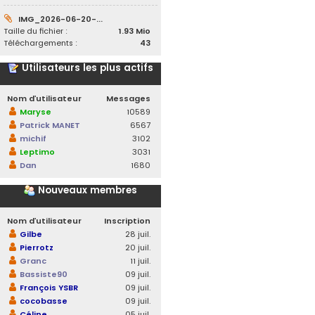
IMG_2026-06-20-...
Taille du fichier :
1.93 Mio
Téléchargements :
43
Utilisateurs les plus actifs
Nom d’utilisateur
Messages
Maryse
10589
Patrick MANET
6567
michif
3102
Leptimo
3031
Dan
1680
Nouveaux membres
Nom d’utilisateur
Inscription
Gilbe
28 juil.
Pierrotz
20 juil.
Granc
11 juil.
Bassiste90
09 juil.
François YSBR
09 juil.
cocobasse
09 juil.
Céline
05 juil.