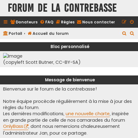
FORUM DE LA CONTREBASSE
Donateurs
FAQ
Règles
Nous contacter
R
R
Portail
Accueil du forum
e
e
Bloc personnalisé
c
c
h
h
(copyleft Scott Butner, CC-BY-SA)
e
e
r
r
Message de bienvenue
c
c
Bienvenue sur le forum de la contrebasse!
h
h
e
e
Notre équipe procècde régulièrement à la mise à jour des
r
r
règles du forum.
Les dernières modifications,
une nouvelle charte
, inspirée
en grande partie de celle de nos camarades du forum
OnlyBass
, dont nous remercions chaleureusement
l'administrateur Jan, pour ce partage.