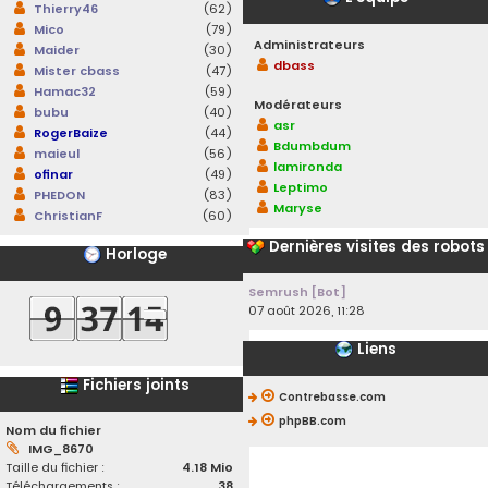
Thierry46
(62)
Mico
(79)
Administrateurs
Maider
(30)
dbass
Mister cbass
(47)
Hamac32
(59)
Modérateurs
bubu
(40)
asr
RogerBaize
(44)
Bdumbdum
maieul
(56)
lamironda
ofinar
(49)
Leptimo
PHEDON
(83)
Maryse
ChristianF
(60)
Dernières visites des robots
Horloge
Semrush [Bot]
07 août 2026, 11:28
Liens
Fichiers joints
Contrebasse.com
phpBB.com
Nom du fichier
IMG_8670
Taille du fichier :
4.18 Mio
Téléchargements :
38