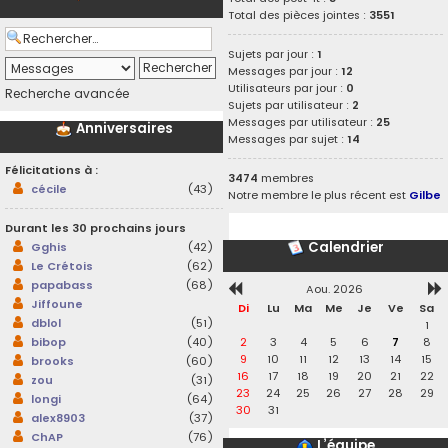
Total des pièces jointes :
3551
Sujets par jour :
1
Messages par jour :
12
Utilisateurs par jour :
0
Recherche avancée
Sujets par utilisateur :
2
Messages par utilisateur :
25
Anniversaires
Messages par sujet :
14
Félicitations à :
3474
membres
cécile
(43)
Notre membre le plus récent est
Gilbe
Durant les 30 prochains jours
Calendrier
Gghis
(42)
Le Crétois
(62)
papabass
(68)
Aou. 2026
Jiffoune
Di
Lu
Ma
Me
Je
Ve
Sa
dblol
(51)
1
2
3
4
5
6
7
8
bibop
(40)
9
10
11
12
13
14
15
brooks
(60)
16
17
18
19
20
21
22
zou
(31)
23
24
25
26
27
28
29
longi
(64)
30
31
alex8903
(37)
ChAP
(76)
L’équipe