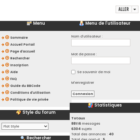
Aller
Menu
Menu de l’utilisateur
Nom d’utilisateur :
Sommaire
Accueil Portail
Page d’accueil
Mot de passe :
Rechercher
Inscription
Se souvenir de moi
Aide
FAQ
M’enregistrer
Guide du BBCode
Conditions d’utilisation
Politique de vie privée
Statistiques
Style du forum
Totaux
88116
messages
6304
sujets
Total des annonces :
40
Rechercher
Total des post-it :
5