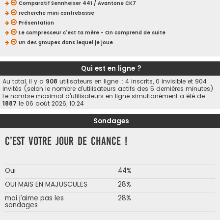
Comparatif Sennheiser 441 / Avantone CK7
recherche mini contrebasse
Présentation
Le compresseur c'est ta mère - On comprend de suite
Un des groupes dans lequel je joue
Qui est en ligne ?
Au total, il y a
908
utilisateurs en ligne :: 4 inscrits, 0 invisible et 904
invités (selon le nombre d’utilisateurs actifs des 5 dernières minutes)
Le nombre maximal d’utilisateurs en ligne simultanément a été de
1887
le 06 août 2026, 10:24
Sondages
C’est votre jour de chance !
Oui
44%
OUI MAIS EN MAJUSCULES
28%
moi j’aime pas les
28%
sondages.