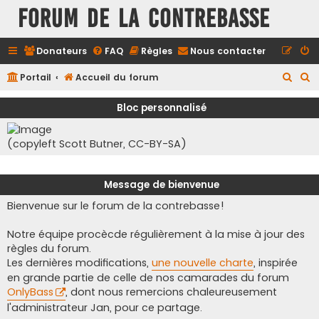
FORUM DE LA CONTREBASSE
Donateurs
FAQ
Règles
Nous contacter
R
R
Portail
Accueil du forum
e
e
Bloc personnalisé
c
c
h
h
(copyleft Scott Butner, CC-BY-SA)
e
e
r
r
Message de bienvenue
c
c
Bienvenue sur le forum de la contrebasse!
h
h
e
e
Notre équipe procècde régulièrement à la mise à jour des
r
r
règles du forum.
Les dernières modifications,
une nouvelle charte
, inspirée
en grande partie de celle de nos camarades du forum
OnlyBass
, dont nous remercions chaleureusement
l'administrateur Jan, pour ce partage.