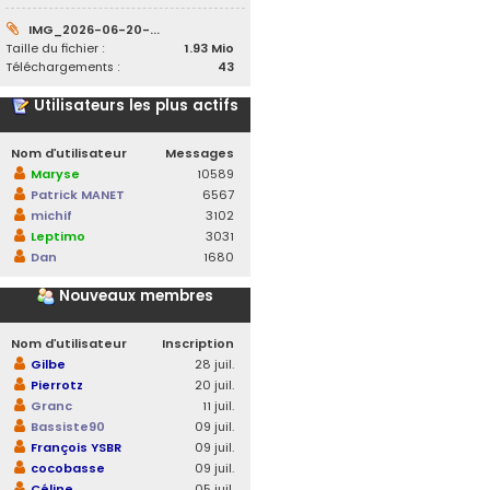
IMG_2026-06-20-...
Taille du fichier :
1.93 Mio
Téléchargements :
43
Utilisateurs les plus actifs
Nom d’utilisateur
Messages
Maryse
10589
Patrick MANET
6567
michif
3102
Leptimo
3031
Dan
1680
Nouveaux membres
Nom d’utilisateur
Inscription
Gilbe
28 juil.
Pierrotz
20 juil.
Granc
11 juil.
Bassiste90
09 juil.
François YSBR
09 juil.
cocobasse
09 juil.
Céline
05 juil.