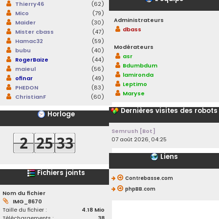
Thierry46
(62)
Mico
(79)
Administrateurs
Maider
(30)
dbass
Mister cbass
(47)
Hamac32
(59)
Modérateurs
bubu
(40)
asr
RogerBaize
(44)
Bdumbdum
maieul
(56)
lamironda
ofinar
(49)
Leptimo
PHEDON
(83)
Maryse
ChristianF
(60)
Dernières visites des robots
Horloge
Semrush [Bot]
07 août 2026, 04:25
Liens
Fichiers joints
Contrebasse.com
phpBB.com
Nom du fichier
IMG_8670
Taille du fichier :
4.18 Mio
Téléchargements :
38