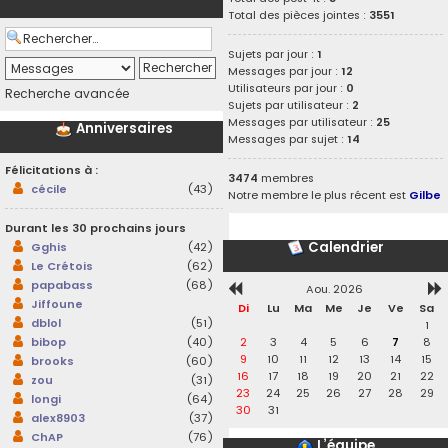
Total des pièces jointes :
3551
Sujets par jour :
1
Messages par jour :
12
Utilisateurs par jour :
0
Recherche avancée
Sujets par utilisateur :
2
Messages par utilisateur :
25
Anniversaires
Messages par sujet :
14
Félicitations à :
3474
membres
cécile
(43)
Notre membre le plus récent est
Gilbe
Durant les 30 prochains jours
Calendrier
Gghis
(42)
Le Crétois
(62)
papabass
(68)
Aou. 2026
Jiffoune
Di
Lu
Ma
Me
Je
Ve
Sa
dblol
(51)
1
2
3
4
5
6
7
8
bibop
(40)
9
10
11
12
13
14
15
brooks
(60)
16
17
18
19
20
21
22
zou
(31)
23
24
25
26
27
28
29
longi
(64)
30
31
alex8903
(37)
ChAP
(76)
L’équipe