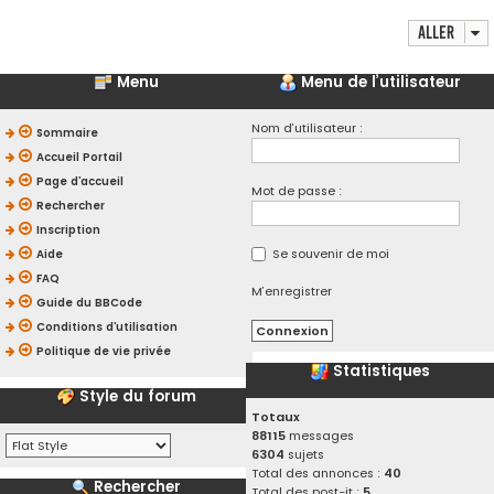
Aller
Menu
Menu de l’utilisateur
Nom d’utilisateur :
Sommaire
Accueil Portail
Page d’accueil
Mot de passe :
Rechercher
Inscription
Se souvenir de moi
Aide
FAQ
M’enregistrer
Guide du BBCode
Conditions d’utilisation
Politique de vie privée
Statistiques
Style du forum
Totaux
88115
messages
6304
sujets
Total des annonces :
40
Rechercher
Total des post-it :
5