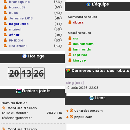
brunoquino
(66)
L’équipe
Hamac32
(59)
bubu
(40)
Administrateurs
Jeremie 1.618
(45)
dbass
RogerBaize
(44)
maieul
(56)
Modérateurs
ofinar
(49)
asr
PHEDON
(83)
Bdumbdum
ChristianF
(60)
lamironda
Leptimo
Horloge
Maryse
Dernières visites des robots
Bing [Bot]
10 août 2026, 22:03
Fichiers joints
Liens
Nom du fichier
Capture d’écran...
Contrebasse.com
Taille du fichier :
283.2 Kio
phpBB.com
Téléchargements :
36
Capture d’écran...