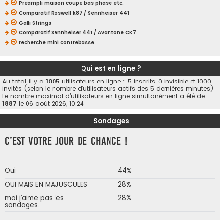
Preampli maison coupe bas phase etc.
Comparatif Roswell k87 / Sennheiser 441
Galli Strings
Comparatif Sennheiser 441 / Avantone CK7
recherche mini contrebasse
Qui est en ligne ?
Au total, il y a
1005
utilisateurs en ligne :: 5 inscrits, 0 invisible et 1000
invités (selon le nombre d’utilisateurs actifs des 5 dernières minutes)
Le nombre maximal d’utilisateurs en ligne simultanément a été de
1887
le 06 août 2026, 10:24
Sondages
C’est votre jour de chance !
Oui
44%
OUI MAIS EN MAJUSCULES
28%
moi j’aime pas les
28%
sondages.