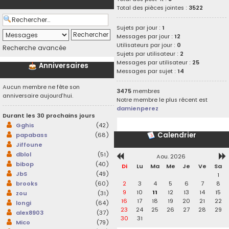
Total des pièces jointes :
3522
Sujets par jour :
1
Messages par jour :
12
Utilisateurs par jour :
0
Recherche avancée
Sujets par utilisateur :
2
Messages par utilisateur :
25
Anniversaires
Messages par sujet :
14
Aucun membre ne fête son
3475
membres
anniversaire aujourd’hui.
Notre membre le plus récent est
damienperez
Durant les 30 prochains jours
Gghis
(42)
Calendrier
papabass
(68)
Jiffoune
dblol
(51)
Aou. 2026
bibop
(40)
Di
Lu
Ma
Me
Je
Ve
Sa
JbS
(49)
1
2
3
4
5
6
7
8
brooks
(60)
9
10
11
12
13
14
15
zou
(31)
16
17
18
19
20
21
22
longi
(64)
23
24
25
26
27
28
29
alex8903
(37)
30
31
Mico
(79)