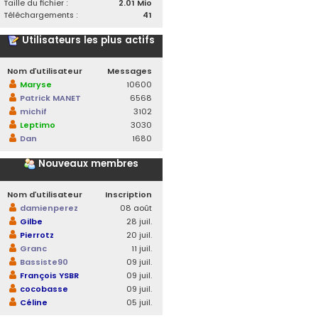
Taille du fichier :
2.01 Mio
Téléchargements :
41
Utilisateurs les plus actifs
Nom d’utilisateur
Messages
Maryse
10600
Patrick MANET
6568
michif
3102
Leptimo
3030
Dan
1680
Nouveaux membres
Nom d’utilisateur
Inscription
damienperez
08 août
Gilbe
28 juil.
Pierrotz
20 juil.
Granc
11 juil.
Bassiste90
09 juil.
François YSBR
09 juil.
cocobasse
09 juil.
Céline
05 juil.