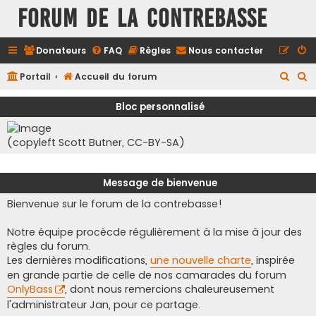
FORUM DE LA CONTREBASSE
Donateurs
FAQ
Règles
Nous contacter
R
R
Portail
Accueil du forum
e
e
Bloc personnalisé
c
c
h
h
(copyleft Scott Butner, CC-BY-SA)
e
e
r
r
Message de bienvenue
c
c
Bienvenue sur le forum de la contrebasse!
h
h
e
e
Notre équipe procècde régulièrement à la mise à jour des
r
r
règles du forum.
Les dernières modifications,
une nouvelle charte
, inspirée
en grande partie de celle de nos camarades du forum
OnlyBass
, dont nous remercions chaleureusement
l'administrateur Jan, pour ce partage.