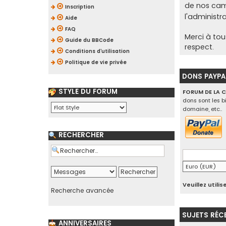
de nos ca
Inscription
l'administr
Aide
FAQ
Merci à tou
Guide du BBCode
respect.
Conditions d’utilisation
Politique de vie privée
DONS PAYPA
STYLE DU FORUM
FORUM DE LA 
dons sont les b
domaine, etc..
RECHERCHER
Veuillez util
Recherche avancée
SUJETS RÉC
ANNIVERSAIRES