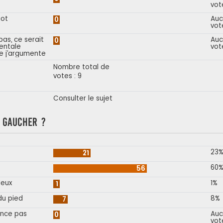
vot
iot
Auc
0
vot
as, ce serait
Auc
0
entale
vot
e j’argumente
Nombre total de
votes : 9
Consulter le sujet
s gaucher ?
23
21
60
56
deux
1%
1
du pied
8%
7
once pas
Auc
0
vot