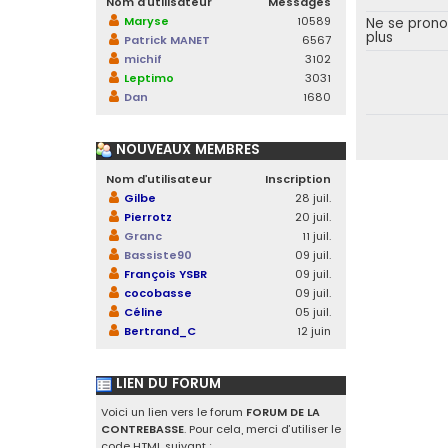
Nom d’utilisateur
Messages
Maryse
10589
Ne se pron
plus
Patrick MANET
6567
michif
3102
Leptimo
3031
Dan
1680
NOUVEAUX MEMBRES
Nom d’utilisateur
Inscription
Gilbe
28 juil.
Pierrotz
20 juil.
Granc
11 juil.
Bassiste90
09 juil.
François YSBR
09 juil.
cocobasse
09 juil.
Céline
05 juil.
Bertrand_C
12 juin
LIEN DU FORUM
Voici un lien vers le forum
FORUM DE LA
CONTREBASSE
. Pour cela, merci d’utiliser le
code HTML suivant :