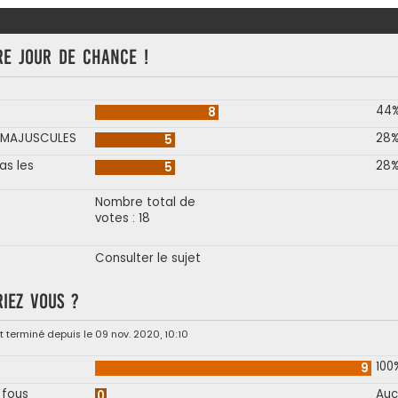
re jour de chance !
44
8
N MAJUSCULES
28
5
as les
28
5
Nombre total de
votes : 18
Consulter le sujet
riez vous ?
 terminé depuis le 09 nov. 2020, 10:10
100
9
 fous
Auc
0