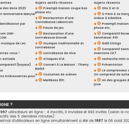
centes
Sujets actifs récents
Sujets récents
 des dons 2023
Preampli maison coupe bas
Oliv D et G
phase etc.
n anniversaire Maryse
O Pato & so Dan
Restauration d'une
Ardour & Kdenlive
Contrebasse LeBonCoin
dentification par
Preampli maison
Pause de jeu
phase etc.
orum ONF-
Restauration d'une
Comparatif Roswe
.COM
contrebasse Dvorak
Sennheiser 441
la musique de Les
musique traditionnelle et
Galli Strings
contrebasse
Comparatif Sennh
entez-vous !
contrebasse de rêve
Avantone CK7
r estivale
Attaques d'IA
recherche mini 
comparatif (boyaux)
Concert À La Maison : Thierry
Présentation
Barbé
our
Le compresseur c
Costumes de scènes
On comprend de suit
ons intéressantes pour
Markbass 801
Un des groupes d
joue
LIGNE ?
a
997
utilisateurs en ligne :: 4 inscrits, 0 invisible et 993 invités (selon le 
 actifs des 5 dernières minutes)
imal d’utilisateurs en ligne simultanément a été de
1887
le 06 août 202