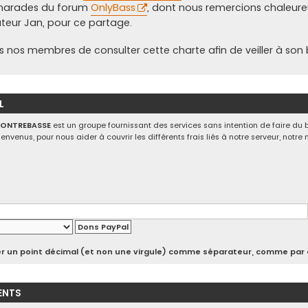
marades du forum
OnlyBass
, dont nous remercions chaleu
ateur Jan, pour ce partage.
s nos membres de consulter cette charte afin de veiller à son
L
CONTREBASSE
est un groupe fournissant des services sans intention de faire du 
ienvenus, pour nous aider à couvrir les différents frais liés à notre serveur, notr
iser un point décimal (et non une virgule) comme séparateur, comme par 
ENTS