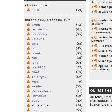
Annonces ré
Félicitations à :
Campagne
cécile
(43)
Joyeux no
!
Durant les 30 prochains jours
Cordes : i
couleurs
Gghis
(42)
Le Crétois
(62)
Charte f
CONTREBASSE
papabass
(68)
Selfies : 
Jiffoune
Membres
dblol
(51)
---> Prés
bibop
(40)
Mise à jou
brooks
(60)
Cordes : 
zou
(31)
Mises à j
longi
(64)
Applicati
alex8903
(37)
SmartPhones
ChAP
(76)
Thierry46
(62)
Mico
(79)
Maider
(30)
QUI EST EN 
Mister cbass
(47)
Hamac32
(59)
Au total, il y 
bubu
(40)
d’utilisateurs
Le nombre max
RogerBaize
(44)
maieul
(56)