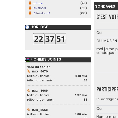
ofinar
(49)
SONDAGES
PHEDON
(83)
ChristianF
(60)
C’est vot
HORLOGE
Oui
OUI MAIS E
moi j’aime p
sondages.
FICHIERS JOINTS
Nom du fichier
IMG_8670
Taille du fichier :
4.18 Mio
Téléchargements :
38
Participe
IMG_8669
Taille du fichier :
1.97 Mio
Le sondage est
Téléchargements :
38
Oui
IMG_8668
Taille du fichier :
1.88 Mio
Non, je m’en