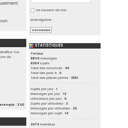
reusement
Se souvenir de moi
M’enregistrer
 bon
STATISTIQUES
bénéfice. Vos
Totaux
e nom de
88115
messages
6304
sujets
Total des annonces :
40
Total des post-it :
5
Total des pièces jointes :
3551
Sujets par jour :
1
Messages par jour :
12
Utilisateurs par jour :
0
Sujets par utilisateur :
2
exemple : 3.50
Messages par utilisateur :
25
Messages par sujet :
14
3474
membres