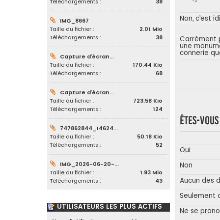
Téléchargements :
38
Non, c’est id
IMG_8667
Taille du fichier :
2.01 Mio
Téléchargements :
38
Carrément p
une monum
connerie qu
Capture d’écran...
Taille du fichier :
170.44 Kio
Téléchargements :
68
Capture d’écran...
Taille du fichier :
723.58 Kio
Téléchargements :
124
Êtes-vou
747862844_14624...
Taille du fichier :
50.18 Kio
Téléchargements :
52
Oui
IMG_2026-06-20-...
Non
Taille du fichier :
1.93 Mio
Aucun des 
Téléchargements :
43
Seulement 
UTILISATEURS LES PLUS ACTIFS
Ne se pron