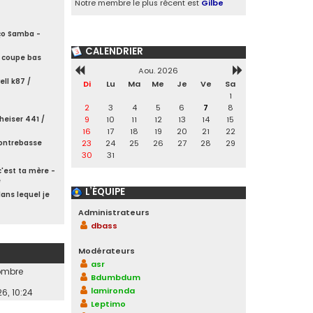
Notre membre le plus récent est
Gilbe
ço Samba -
CALENDRIER
 coupe bas
Aou. 2026
ll k87 /
Di
Lu
Ma
Me
Je
Ve
Sa
1
2
3
4
5
6
7
8
9
10
11
12
13
14
15
eiser 441 /
16
17
18
19
20
21
22
23
24
25
26
27
28
29
contrebasse
30
31
'est ta mère -
e
L’ÉQUIPE
ans lequel je
Administrateurs
dbass
Modérateurs
asr
nombre
Bdumbdum
lamironda
6, 10:24
Leptimo