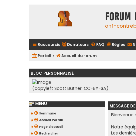
FORUM 
onf-contre
Raccourcis
Donateurs
FAQ
Règles
N
Portail
Accueil du forum
BLOC PERSONNALISÉ
(copyleft Scott Butner, CC-BY-SA)
MENU
MESSAGE DE
Sommaire
Bienvenue s
Accueil Portail
Notre équip
Page d’accueil
Les dernièr
Rechercher