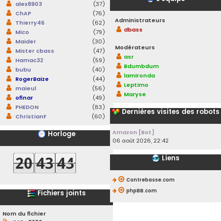
alex8903
(37)
ChAP
(76)
Administrateurs
Thierry46
(62)
dbass
Mico
(79)
Maider
(30)
Modérateurs
Mister cbass
(47)
asr
Hamac32
(59)
Bdumbdum
bubu
(40)
lamironda
RogerBaize
(44)
Leptimo
maieul
(56)
Maryse
ofinar
(49)
PHEDON
(83)
Dernières visites des robots
ChristianF
(60)
Amazon [Bot]
Horloge
06 août 2026, 22:42
Liens
Contrebasse.com
phpBB.com
Fichiers joints
Nom du fichier