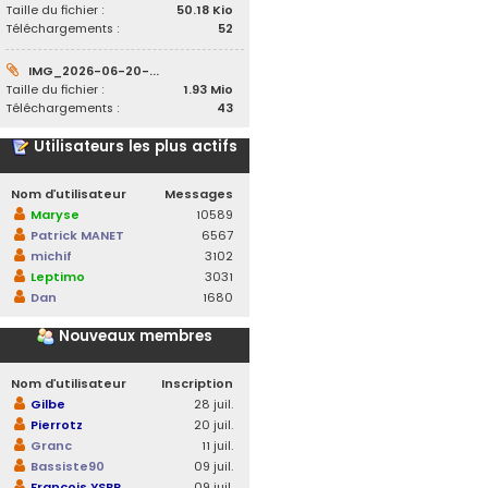
Taille du fichier :
50.18 Kio
Téléchargements :
52
IMG_2026-06-20-...
Taille du fichier :
1.93 Mio
Téléchargements :
43
Utilisateurs les plus actifs
Nom d’utilisateur
Messages
Maryse
10589
Patrick MANET
6567
michif
3102
Leptimo
3031
Dan
1680
Nouveaux membres
Nom d’utilisateur
Inscription
Gilbe
28 juil.
Pierrotz
20 juil.
Granc
11 juil.
Bassiste90
09 juil.
François YSBR
09 juil.