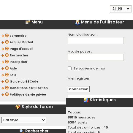
Aller
Menu
Menu de l’utilisateur
Nom d’utilisateur :
Sommaire
Accueil Portail
Page d’accueil
Mot de passe :
Rechercher
Inscription
Se souvenir de moi
Aide
FAQ
M’enregistrer
Guide du BBCode
Conditions d’utilisation
Politique de vie privée
Statistiques
Style du forum
Totaux
88115
messages
6304
sujets
Total des annonces :
40
Rechercher
Total des post-it :
5