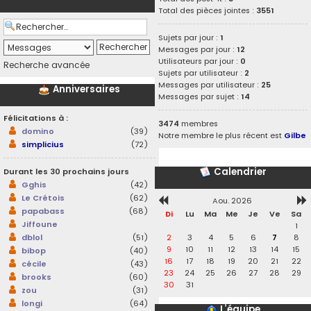
Total des pièces jointes :
3551
Sujets par jour :
1
Messages par jour :
12
Utilisateurs par jour :
0
Recherche avancée
Sujets par utilisateur :
2
Messages par utilisateur :
25
Anniversaires
Messages par sujet :
14
Félicitations à :
3474
membres
domino
(39)
Notre membre le plus récent est
Gilbe
simplicius
(72)
Calendrier
Durant les 30 prochains jours
Gghis
(42)
Le Crétois
(62)
Aou. 2026
papabass
(68)
Di
Lu
Ma
Me
Je
Ve
Sa
Jiffoune
1
2
3
4
5
6
7
8
dblol
(51)
9
10
11
12
13
14
15
bibop
(40)
16
17
18
19
20
21
22
cécile
(43)
23
24
25
26
27
28
29
brooks
(60)
30
31
zou
(31)
longi
(64)
L’équipe