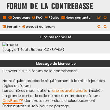
FORUM DE LA CONTREBASSE
Donateurs
FAQ
Règles
Nous contacter
R
R
Portail
Accueil du forum
e
e
Bloc personnalisé
c
c
h
h
(copyleft Scott Butner, CC-BY-SA)
e
e
r
r
Message de bienvenue
c
c
Bienvenue sur le forum de la contrebasse!
h
h
e
e
Notre équipe procècde régulièrement à la mise à jour des
r
r
règles du forum.
Les dernières modifications,
une nouvelle charte
, inspirée
en grande partie de celle de nos camarades du forum
OnlyBass
, dont nous remercions chaleureusement
l'administrateur Jan, pour ce partage.