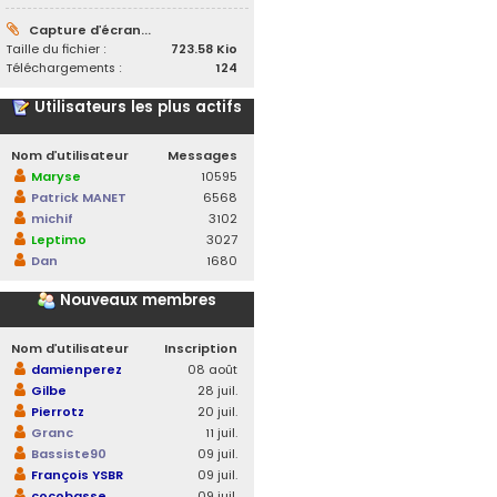
Capture d’écran...
Taille du fichier :
723.58 Kio
Téléchargements :
124
Utilisateurs les plus actifs
Nom d’utilisateur
Messages
Maryse
10595
Patrick MANET
6568
michif
3102
Leptimo
3027
Dan
1680
Nouveaux membres
Nom d’utilisateur
Inscription
damienperez
08 août
Gilbe
28 juil.
Pierrotz
20 juil.
Granc
11 juil.
Bassiste90
09 juil.
François YSBR
09 juil.
cocobasse
09 juil.