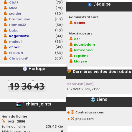
ChAP
(76)
L’équipe
Mico
(79)
Maider
(30)
Administrateurs
brunoquino
(66)
dbass
Hamac32
(59)
bubu
(40)
Modérateurs
RogerBaize
(44)
asr
maieul
(56)
Bdumbdum
ofinar
(49)
lamironda
PHEDON
(83)
Leptimo
ChristianF
(60)
Maryse
Horloge
Dernières visites des robots
Semrush [Bot]
08 août 2026, 21:27
Liens
Fichiers joints
Contrebasse.com
Nom du fichier
phpBB.com
IMG_3896
Taille du fichier :
231.43 Kio
Téléchargements :
6