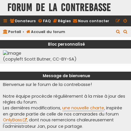
FORUM DE LA CONTREBASSE
Donateurs
FAQ
Règles
Nous contacter
R
R
Portail
Accueil du forum
e
e
Bloc personnalisé
c
c
h
h
(copyleft Scott Butner, CC-BY-SA)
e
e
r
r
Message de bienvenue
c
c
Bienvenue sur le forum de la contrebasse!
h
h
e
e
Notre équipe procècde régulièrement à la mise à jour des
r
r
règles du forum.
Les dernières modifications,
une nouvelle charte
, inspirée
en grande partie de celle de nos camarades du forum
OnlyBass
, dont nous remercions chaleureusement
l'administrateur Jan, pour ce partage.