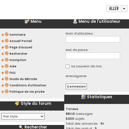
Aller
Menu
Menu de l’utilisateur
Nom d’utilisateur :
Sommaire
Accueil Portail
Page d’accueil
Mot de passe :
Rechercher
Inscription
Se souvenir de moi
Aide
FAQ
M’enregistrer
Guide du BBCode
Conditions d’utilisation
Politique de vie privée
Statistiques
Style du forum
Totaux
88110
messages
6300
sujets
Total des annonces :
41
Rechercher
Total des post-it :
5