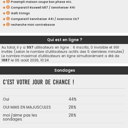
Preampli maison coupe bas phase etc.
Comparatif Roswell k87 / Sennheiser 441
Galli Strings
Comparatif Sennheiser 441 / Avantone CK7
recherche mini contrebasse
Qui est en ligne ?
Au total, il y a
997
utilisateurs en ligne :: 6 inscrits, 0 invisible et 991
invités (selon le nombre d’utilisateurs actifs des 5 dernières minutes)
Le nombre maximal d’utilisateurs en ligne simultanément a été de
1887
le 06 août 2026, 10:24
Sondages
C’est votre jour de chance !
Oui
44%
OUI MAIS EN MAJUSCULES
28%
moi j’aime pas les
28%
sondages.