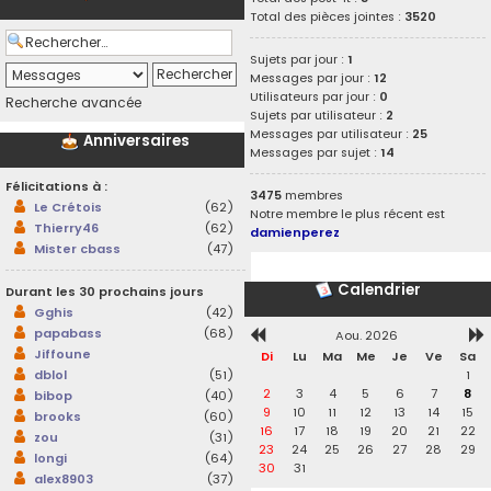
Total des pièces jointes :
3520
Sujets par jour :
1
Messages par jour :
12
Utilisateurs par jour :
0
Recherche avancée
Sujets par utilisateur :
2
Messages par utilisateur :
25
Anniversaires
Messages par sujet :
14
Félicitations à :
3475
membres
Le Crétois
(62)
Notre membre le plus récent est
Thierry46
(62)
damienperez
Mister cbass
(47)
Calendrier
Durant les 30 prochains jours
Gghis
(42)
papabass
(68)
Aou. 2026
Jiffoune
Di
Lu
Ma
Me
Je
Ve
Sa
1
dblol
(51)
2
3
4
5
6
7
8
bibop
(40)
9
10
11
12
13
14
15
brooks
(60)
16
17
18
19
20
21
22
zou
(31)
23
24
25
26
27
28
29
longi
(64)
30
31
alex8903
(37)