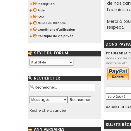
de nos ca
Inscription
l'administr
Aide
FAQ
Merci à tou
Guide du BBCode
respect.
Conditions d’utilisation
Politique de vie privée
DONS PAYPA
STYLE DU FORUM
FORUM DE LA 
dons sont les b
domaine, etc..
RECHERCHER
Veuillez util
Recherche avancée
SUJETS RÉC
ANNIVERSAIRES