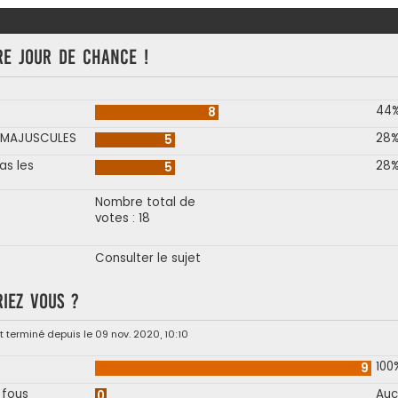
re jour de chance !
44
8
N MAJUSCULES
28
5
as les
28
5
Nombre total de
votes : 18
Consulter le sujet
riez vous ?
 terminé depuis le 09 nov. 2020, 10:10
100
9
 fous
Auc
0