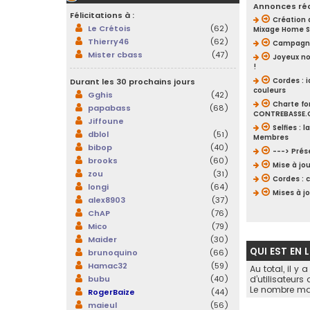
Annonces ré
Félicitations à :
Création 
Le Crétois
(62)
Mixage Home S
Thierry46
(62)
Campagne
Mister cbass
(47)
Joyeux no
!
Durant les 30 prochains jours
Cordes : i
couleurs
Gghis
(42)
Charte f
papabass
(68)
CONTREBASSE
Jiffoune
Selfies : 
dblol
(51)
Membres
bibop
(40)
---> Prés
brooks
(60)
Mise à jou
zou
(31)
Cordes : 
longi
(64)
Mises à j
alex8903
(37)
ChAP
(76)
Mico
(79)
Maider
(30)
QUI EST EN 
brunoquino
(66)
Hamac32
(59)
Au total, il y 
bubu
(40)
d’utilisateurs
Le nombre max
RogerBaize
(44)
maieul
(56)