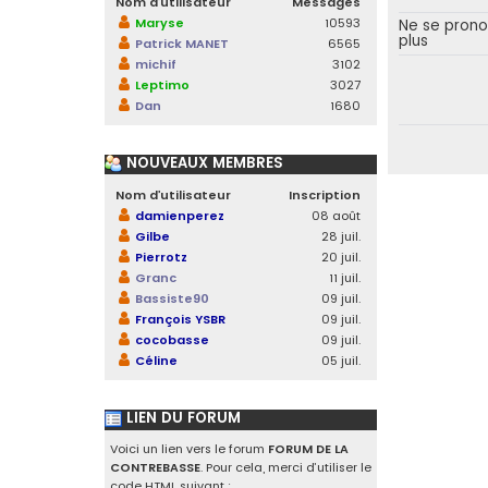
Nom d’utilisateur
Messages
Maryse
10593
Ne se pron
plus
Patrick MANET
6565
michif
3102
Leptimo
3027
Dan
1680
NOUVEAUX MEMBRES
Nom d’utilisateur
Inscription
damienperez
08 août
Gilbe
28 juil.
Pierrotz
20 juil.
Granc
11 juil.
Bassiste90
09 juil.
François YSBR
09 juil.
cocobasse
09 juil.
Céline
05 juil.
LIEN DU FORUM
Voici un lien vers le forum
FORUM DE LA
CONTREBASSE
. Pour cela, merci d’utiliser le
code HTML suivant :