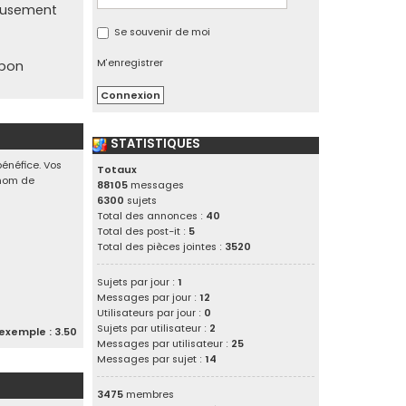
reusement
Se souvenir de moi
M’enregistrer
 bon
STATISTIQUES
bénéfice. Vos
Totaux
e nom de
88105
messages
6300
sujets
Total des annonces :
40
Total des post-it :
5
Total des pièces jointes :
3520
Sujets par jour :
1
Messages par jour :
12
Utilisateurs par jour :
0
Sujets par utilisateur :
2
exemple : 3.50
Messages par utilisateur :
25
Messages par sujet :
14
3475
membres