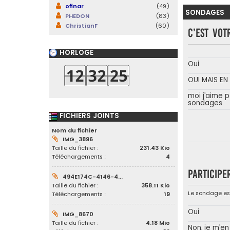
ofinar
(49)
SONDAGES
PHEDON
(83)
ChristianF
(60)
C’est vot
HORLOGE
Oui
OUI MAIS E
moi j’aime p
sondages.
FICHIERS JOINTS
Nom du fichier
IMG_3896
Taille du fichier :
231.43 Kio
Téléchargements :
4
Participe
494E174C-4146-4...
Taille du fichier :
358.11 Kio
Le sondage est
Téléchargements :
19
Oui
IMG_8670
Taille du fichier :
4.18 Mio
Non, je m’en