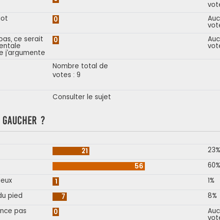
vot
iot
Auc
0
vot
as, ce serait
Auc
0
entale
vot
e j’argumente
Nombre total de
votes : 9
Consulter le sujet
s gaucher ?
23
21
60
56
deux
1%
1
du pied
8%
7
once pas
Auc
0
vot