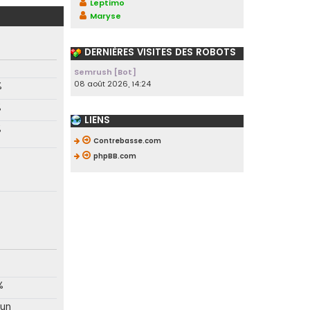
Leptimo
Maryse
DERNIÈRES VISITES DES ROBOTS
Semrush [Bot]
08 août 2026, 14:24
%
%
LIENS
%
Contrebasse.com
phpBB.com
%
un