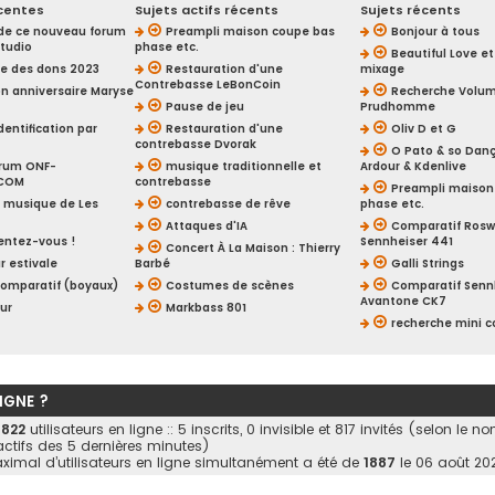
centes
Sujets actifs récents
Sujets récents
de ce nouveau forum
Preampli maison coupe bas
Bonjour à tous
tudio
phase etc.
Beautiful Love e
 des dons 2023
Restauration d'une
mixage
Contrebasse LeBonCoin
n anniversaire Maryse
Recherche Volu
Pause de jeu
Prudhomme
dentification par
Restauration d'une
Oliv D et G
contrebasse Dvorak
O Pato & so Dan
orum ONF-
musique traditionnelle et
Ardour & Kdenlive
.COM
contrebasse
Preampli maison
la musique de Les
contrebasse de rêve
phase etc.
Attaques d'IA
Comparatif Roswe
entez-vous !
Sennheiser 441
Concert À La Maison : Thierry
r estivale
Barbé
Galli Strings
comparatif (boyaux)
Costumes de scènes
Comparatif Sennh
Avantone CK7
our
Markbass 801
recherche mini 
LIGNE ?
a
822
utilisateurs en ligne :: 5 inscrits, 0 invisible et 817 invités (selon le n
 actifs des 5 dernières minutes)
imal d’utilisateurs en ligne simultanément a été de
1887
le 06 août 202