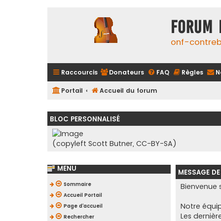
FORUM 
onf-contre
Raccourcis
Donateurs
FAQ
Règles
N
Portail
Accueil du forum
BLOC PERSONNALISÉ
(copyleft Scott Butner, CC-BY-SA)
MENU
MESSAGE DE
Sommaire
Bienvenue s
Accueil Portail
Notre équip
Page d’accueil
Les dernièr
Rechercher