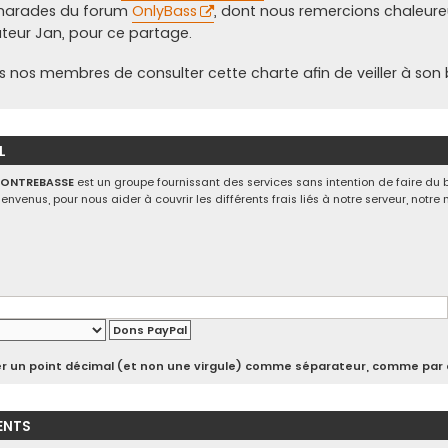
marades du forum
OnlyBass
, dont nous remercions chaleu
ateur Jan, pour ce partage.
s nos membres de consulter cette charte afin de veiller à son
L
CONTREBASSE
est un groupe fournissant des services sans intention de faire du 
ienvenus, pour nous aider à couvrir les différents frais liés à notre serveur, notr
iser un point décimal (et non une virgule) comme séparateur, comme par 
ENTS