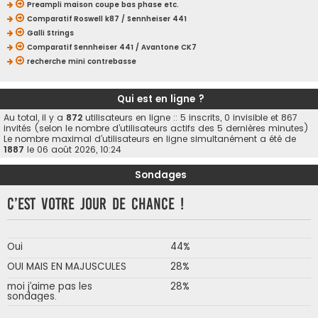
Preampli maison coupe bas phase etc.
Comparatif Roswell k87 / Sennheiser 441
Galli Strings
Comparatif Sennheiser 441 / Avantone CK7
recherche mini contrebasse
Qui est en ligne ?
Au total, il y a
872
utilisateurs en ligne :: 5 inscrits, 0 invisible et 867
invités (selon le nombre d’utilisateurs actifs des 5 dernières minutes)
Le nombre maximal d’utilisateurs en ligne simultanément a été de
1887
le 06 août 2026, 10:24
Sondages
C’est votre jour de chance !
Oui
44%
OUI MAIS EN MAJUSCULES
28%
moi j’aime pas les
28%
sondages.