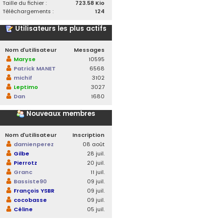
Taille du fichier :
723.58 Kio
Téléchargements :
124
Utilisateurs les plus actifs
Nom d’utilisateur
Messages
Maryse
10595
Patrick MANET
6568
michif
3102
Leptimo
3027
Dan
1680
Nouveaux membres
Nom d’utilisateur
Inscription
damienperez
08 août
Gilbe
28 juil.
Pierrotz
20 juil.
Granc
11 juil.
Bassiste90
09 juil.
François YSBR
09 juil.
cocobasse
09 juil.
Céline
05 juil.