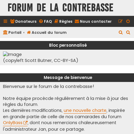
FORUM DE LA CONTREBASSE
Donateurs
FAQ
Règles
Nous contacter
R
R
Portail
Accueil du forum
e
e
Bloc personnalisé
c
c
h
h
(copyleft Scott Butner, CC-BY-SA)
e
e
r
r
Message de bienvenue
c
c
Bienvenue sur le forum de la contrebasse!
h
h
e
e
Notre équipe procècde régulièrement à la mise à jour des
r
r
règles du forum.
Les dernières modifications,
une nouvelle charte
, inspirée
en grande partie de celle de nos camarades du forum
OnlyBass
, dont nous remercions chaleureusement
l'administrateur Jan, pour ce partage.