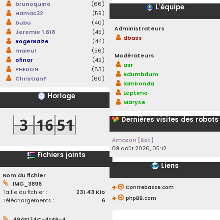
brunoquino
(66)
L’équipe
Hamac32
(59)
bubu
(40)
Administrateurs
Jeremie 1.618
(45)
dbass
RogerBaize
(44)
maieul
(56)
Modérateurs
ofinar
(49)
asr
PHEDON
(83)
Bdumbdum
ChristianF
(60)
lamironda
Leptimo
Horloge
Maryse
Dernières visites des robots
Amazon [Bot]
09 août 2026, 05:12
Fichiers joints
Liens
Nom du fichier
IMG_3896
Contrebasse.com
Taille du fichier :
231.43 Kio
phpBB.com
Téléchargements :
6
494E174C-4146-4...