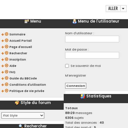
Aller
Menu
Menu de l’utilisateur
Nom d’utilisateur :
Sommaire
Accueil Portail
Page d’accueil
Mot de passe :
Rechercher
Inscription
Se souvenir de moi
Aide
FAQ
M’enregistrer
Guide du BBCode
Conditions d’utilisation
Politique de vie privée
Statistiques
Style du forum
Totaux
88129
messages
6306
sujets
Total des annonces :
40
Rechercher
Total des post-it :
5