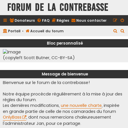
FORUM DE LA CONTREBASSE
Donateurs
FAQ
Règles
Nous contacter
R
R
Portail
Accueil du forum
e
e
Bloc personnalisé
c
c
h
h
(copyleft Scott Butner, CC-BY-SA)
e
e
r
r
Message de bienvenue
c
c
Bienvenue sur le forum de la contrebasse!
h
h
e
e
Notre équipe procècde régulièrement à la mise à jour des
r
r
règles du forum.
Les dernières modifications,
une nouvelle charte
, inspirée
en grande partie de celle de nos camarades du forum
OnlyBass
, dont nous remercions chaleureusement
l'administrateur Jan, pour ce partage.