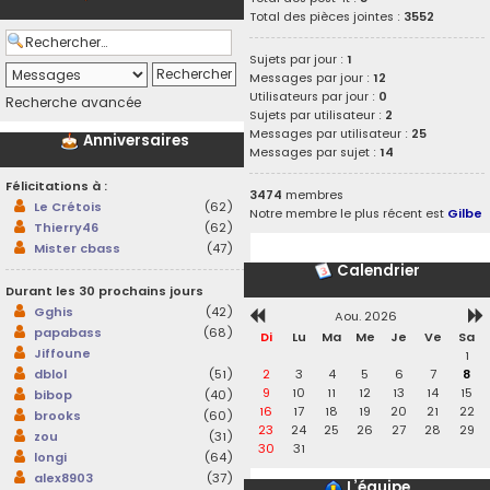
Total des pièces jointes :
3552
Sujets par jour :
1
Messages par jour :
12
Utilisateurs par jour :
0
Recherche avancée
Sujets par utilisateur :
2
Messages par utilisateur :
25
Anniversaires
Messages par sujet :
14
Félicitations à :
3474
membres
Le Crétois
(62)
Notre membre le plus récent est
Gilbe
Thierry46
(62)
Mister cbass
(47)
Calendrier
Durant les 30 prochains jours
Gghis
(42)
Aou. 2026
papabass
(68)
Di
Lu
Ma
Me
Je
Ve
Sa
Jiffoune
1
2
3
4
5
6
7
8
dblol
(51)
9
10
11
12
13
14
15
bibop
(40)
16
17
18
19
20
21
22
brooks
(60)
23
24
25
26
27
28
29
zou
(31)
30
31
longi
(64)
alex8903
(37)
L’équipe