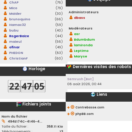
ChAP
(76)
Mico
(79)
Administrateurs
Maider
(30)
dbass
brunoquino
(66)
Hamac32
(59)
Modérateurs
bubu
(40)
asr
RogerBaize
(44)
Bdumbdum
maieul
(56)
lamironda
ofinar
(49)
Leptimo
PHEDON
(83)
Maryse
ChristianF
(60)
Dernières visites des robots
Horloge
Semrush [Bot]
08 août 2026, 00:44
Liens
Fichiers joints
Contrebasse.com
phpBB.com
Nom du fichier
494E174C-4146-4...
Taille du fichier :
358.11 Kio
Téléchargements :
13