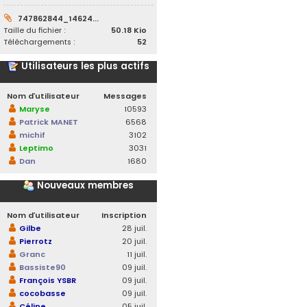
747862844_14624...
Taille du fichier :
50.18 Kio
Téléchargements :
52
Utilisateurs les plus actifs
Nom d’utilisateur
Messages
Maryse
10593
Patrick MANET
6568
michif
3102
Leptimo
3031
Dan
1680
Nouveaux membres
Nom d’utilisateur
Inscription
Gilbe
28 juil.
Pierrotz
20 juil.
Granc
11 juil.
Bassiste90
09 juil.
François YSBR
09 juil.
cocobasse
09 juil.
Céline
05 juil.