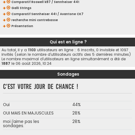
Comparatif Roswell k87 / Sennheiser 441
Galli Strings
Comparatif Sennheiser 441 / Avantone CK7
recherche mini contrebasse
Présentation
Qui est en ligne ?
Au total, il y a
1103
utilisateurs en ligne :: 6 inscrits, 0 invisible et 1097
invités (selon le nombre d’utilisateurs actifs des 5 dernières minutes)
Le nombre maximal d’utilisateurs en ligne simultanément a été de
1887
le 06 août 2026, 10:24
Sondages
C’est votre jour de chance !
Oui
44%
OUI MAIS EN MAJUSCULES
28%
moi j’aime pas les
28%
sondages.