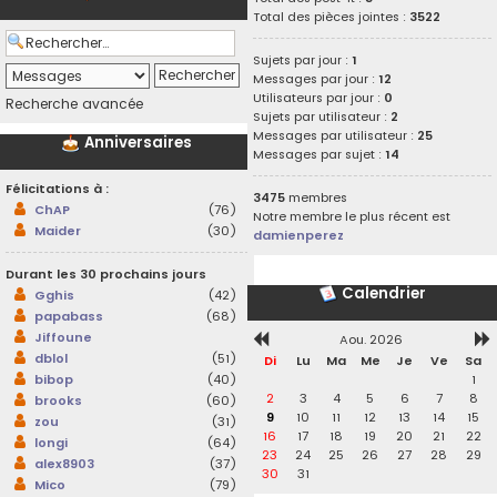
Total des pièces jointes :
3522
Sujets par jour :
1
Messages par jour :
12
Utilisateurs par jour :
0
Recherche avancée
Sujets par utilisateur :
2
Messages par utilisateur :
25
Anniversaires
Messages par sujet :
14
Félicitations à :
3475
membres
ChAP
(76)
Notre membre le plus récent est
Maider
(30)
damienperez
Durant les 30 prochains jours
Calendrier
Gghis
(42)
papabass
(68)
Jiffoune
Aou. 2026
dblol
(51)
Di
Lu
Ma
Me
Je
Ve
Sa
1
bibop
(40)
2
3
4
5
6
7
8
brooks
(60)
9
10
11
12
13
14
15
zou
(31)
16
17
18
19
20
21
22
longi
(64)
23
24
25
26
27
28
29
alex8903
(37)
30
31
Mico
(79)