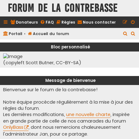
FORUM DE LA CONTREBASSE
Donateurs
FAQ
Règles
Nous contacter
R
R
Portail
Accueil du forum
e
e
Bloc personnalisé
c
c
h
h
(copyleft Scott Butner, CC-BY-SA)
e
e
r
r
Message de bienvenue
c
c
Bienvenue sur le forum de la contrebasse!
h
h
e
e
Notre équipe procècde régulièrement à la mise à jour des
r
r
règles du forum.
Les dernières modifications,
une nouvelle charte
, inspirée
en grande partie de celle de nos camarades du forum
OnlyBass
, dont nous remercions chaleureusement
l'administrateur Jan, pour ce partage.