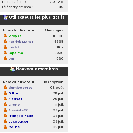
Taille du fichier :
2.01 Mio
Téléchargements :
40
Utilisateurs les plus actifs
Nom d’utilisateur
Messages
Maryse
10600
Patrick MANET
6568
michif
3102
Leptimo
3030
Dan
1680
Nouveaux membres
Nom d’utilisateur
Inscription
damienperez
08 août
Gilbe
28 juil.
Pierrotz
20 juil.
Granc
11 juil.
Bassiste90
09 juil.
François YSBR
09 juil.
cocobasse
09 juil.
Céline
05 juil.