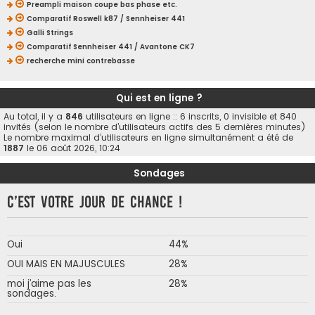
Preampli maison coupe bas phase etc.
Comparatif Roswell k87 / Sennheiser 441
Galli Strings
Comparatif Sennheiser 441 / Avantone CK7
recherche mini contrebasse
Qui est en ligne ?
Au total, il y a
846
utilisateurs en ligne :: 6 inscrits, 0 invisible et 840
invités (selon le nombre d’utilisateurs actifs des 5 dernières minutes)
Le nombre maximal d’utilisateurs en ligne simultanément a été de
1887
le 06 août 2026, 10:24
Sondages
C’est votre jour de chance !
Oui
44%
OUI MAIS EN MAJUSCULES
28%
moi j’aime pas les
28%
sondages.