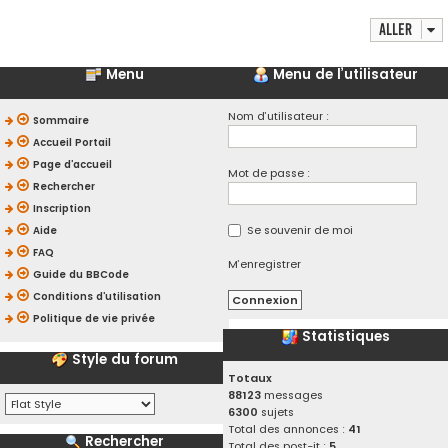
Aller
Menu
Menu de l’utilisateur
Nom d’utilisateur :
Sommaire
Accueil Portail
Page d’accueil
Mot de passe :
Rechercher
Inscription
Se souvenir de moi
Aide
FAQ
M’enregistrer
Guide du BBCode
Conditions d’utilisation
Politique de vie privée
Statistiques
Style du forum
Totaux
88123
messages
6300
sujets
Total des annonces :
41
Rechercher
Total des post-it :
5