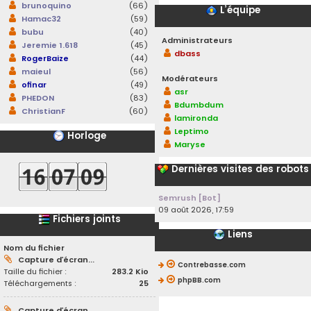
brunoquino
(66)
L’équipe
Hamac32
(59)
bubu
(40)
Administrateurs
Jeremie 1.618
(45)
dbass
RogerBaize
(44)
maieul
(56)
Modérateurs
ofinar
(49)
asr
PHEDON
(83)
Bdumbdum
ChristianF
(60)
lamironda
Leptimo
Horloge
Maryse
Dernières visites des robots
Semrush [Bot]
09 août 2026, 17:59
Fichiers joints
Liens
Nom du fichier
Capture d’écran...
Contrebasse.com
Taille du fichier :
283.2 Kio
phpBB.com
Téléchargements :
25
Capture d’écran...