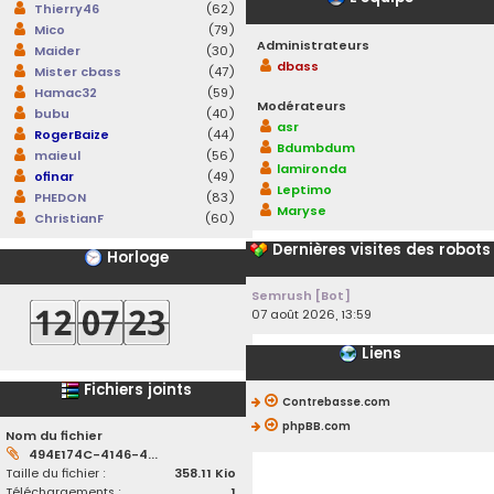
Thierry46
(62)
Mico
(79)
Administrateurs
Maider
(30)
dbass
Mister cbass
(47)
Hamac32
(59)
Modérateurs
bubu
(40)
asr
RogerBaize
(44)
Bdumbdum
maieul
(56)
lamironda
ofinar
(49)
Leptimo
PHEDON
(83)
Maryse
ChristianF
(60)
Dernières visites des robots
Horloge
Semrush [Bot]
07 août 2026, 13:59
Liens
Fichiers joints
Contrebasse.com
phpBB.com
Nom du fichier
494E174C-4146-4...
Taille du fichier :
358.11 Kio
Téléchargements :
1