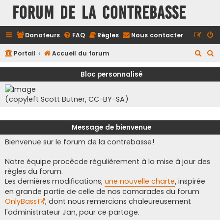
FORUM DE LA CONTREBASSE
Donateurs
FAQ
Règles
Nous contacter
R
R
Portail
Accueil du forum
e
e
Bloc personnalisé
c
c
h
h
(copyleft Scott Butner, CC-BY-SA)
e
e
r
r
Message de bienvenue
c
c
Bienvenue sur le forum de la contrebasse!
h
h
e
e
Notre équipe procècde régulièrement à la mise à jour des
r
r
règles du forum.
Les dernières modifications,
une nouvelle charte
, inspirée
en grande partie de celle de nos camarades du forum
OnlyBass
, dont nous remercions chaleureusement
l'administrateur Jan, pour ce partage.