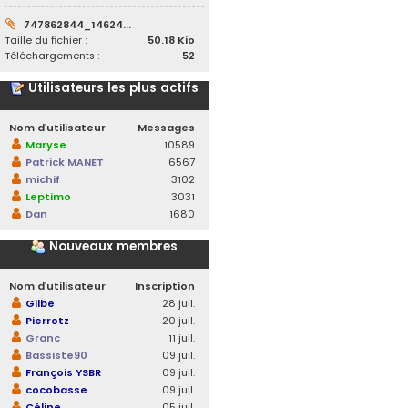
747862844_14624...
Taille du fichier :
50.18 Kio
Téléchargements :
52
Utilisateurs les plus actifs
Nom d’utilisateur
Messages
Maryse
10589
Patrick MANET
6567
michif
3102
Leptimo
3031
Dan
1680
Nouveaux membres
Nom d’utilisateur
Inscription
Gilbe
28 juil.
Pierrotz
20 juil.
Granc
11 juil.
Bassiste90
09 juil.
François YSBR
09 juil.
cocobasse
09 juil.
Céline
05 juil.