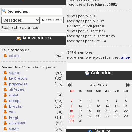
Total des pièces jointes :
3552
Sujets par jour :
1
Messages par jour :
12
Utilisateurs par jour :
0
Recherche avancée
Sujets par utilisateur :
2
Messages par utilisateur :
25
Anniversaires
Messages par sujet :
14
Félicitations à :
3474
membres
cécile
(43)
Notre membre le plus récent est
Gilbe
Durant les 30 prochains jours
Calendrier
Gghis
(42)
Le Crétois
(62)
papabass
(68)
Aou. 2026
Jiffoune
Di
Lu
Ma
Me
Je
Ve
Sa
dblol
(51)
1
2
3
4
5
6
7
8
bibop
(40)
9
10
11
12
13
14
15
brooks
(60)
16
17
18
19
20
21
22
zou
(31)
23
24
25
26
27
28
29
longi
(64)
30
31
alex8903
(37)
ChAP
(76)
L’équipe