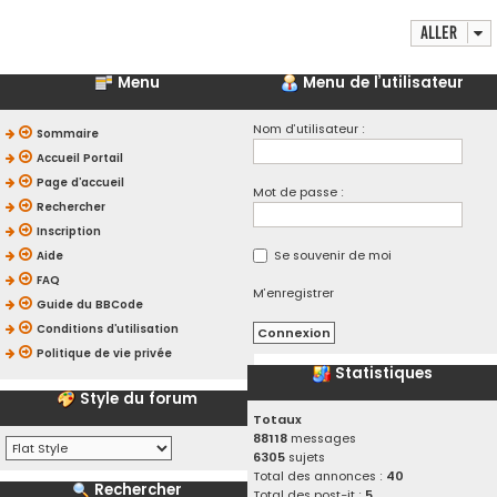
Aller
Menu
Menu de l’utilisateur
Nom d’utilisateur :
Sommaire
Accueil Portail
Page d’accueil
Mot de passe :
Rechercher
Inscription
Se souvenir de moi
Aide
FAQ
M’enregistrer
Guide du BBCode
Conditions d’utilisation
Politique de vie privée
Statistiques
Style du forum
Totaux
88118
messages
6305
sujets
Total des annonces :
40
Rechercher
Total des post-it :
5