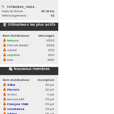
747862844_14624...
Taille du fichier :
50.18 Kio
Téléchargements :
52
Utilisateurs les plus actifs
Nom d’utilisateur
Messages
Maryse
10593
Patrick MANET
6568
michif
3102
Leptimo
3031
Dan
1680
Nouveaux membres
Nom d’utilisateur
Inscription
Gilbe
28 juil.
Pierrotz
20 juil.
Granc
11 juil.
Bassiste90
09 juil.
François YSBR
09 juil.
cocobasse
09 juil.
Céline
05 juil.