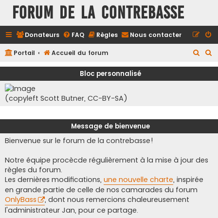
FORUM DE LA CONTREBASSE
Donateurs
FAQ
Règles
Nous contacter
R
R
Portail
Accueil du forum
e
e
Bloc personnalisé
c
c
h
h
(copyleft Scott Butner, CC-BY-SA)
e
e
r
r
Message de bienvenue
c
c
Bienvenue sur le forum de la contrebasse!
h
h
e
e
Notre équipe procècde régulièrement à la mise à jour des
r
r
règles du forum.
Les dernières modifications,
une nouvelle charte
, inspirée
en grande partie de celle de nos camarades du forum
OnlyBass
, dont nous remercions chaleureusement
l'administrateur Jan, pour ce partage.