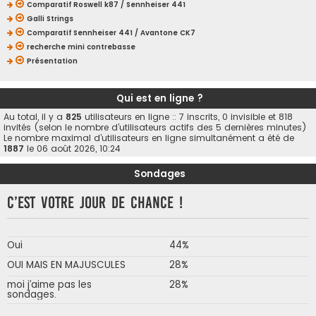
Comparatif Roswell k87 / Sennheiser 441
Galli Strings
Comparatif Sennheiser 441 / Avantone CK7
recherche mini contrebasse
Présentation
Qui est en ligne ?
Au total, il y a
825
utilisateurs en ligne :: 7 inscrits, 0 invisible et 818
invités (selon le nombre d’utilisateurs actifs des 5 dernières minutes)
Le nombre maximal d’utilisateurs en ligne simultanément a été de
1887
le 06 août 2026, 10:24
Sondages
C’est votre jour de chance !
Oui
44%
OUI MAIS EN MAJUSCULES
28%
moi j’aime pas les
28%
sondages.