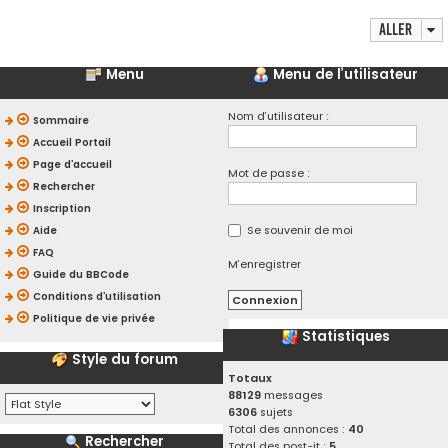
Aller
Menu
Menu de l’utilisateur
Nom d’utilisateur :
Sommaire
Accueil Portail
Page d’accueil
Mot de passe :
Rechercher
Inscription
Se souvenir de moi
Aide
FAQ
M’enregistrer
Guide du BBCode
Conditions d’utilisation
Politique de vie privée
Statistiques
Style du forum
Totaux
88129
messages
6306
sujets
Total des annonces :
40
Rechercher
Total des post-it :
5