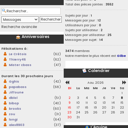
Total des pièces jointes :
3552
Sujets par jour :
1
Messages par jour :
12
Utilisateurs par jour :
0
Recherche avancée
Sujets par utilisateur :
2
Messages par utilisateur :
25
Anniversaires
Messages par sujet :
14
Félicitations à :
3474
membres
Le Crétois
(62)
Notre membre le plus récent est
Gilbe
Thierry46
(62)
Mister cbass
(47)
Calendrier
Durant les 30 prochains jours
Gghis
(42)
Aou. 2026
papabass
(68)
Di
Lu
Ma
Me
Je
Ve
Sa
Jiffoune
1
2
3
4
5
6
7
8
dblol
(51)
9
10
11
12
13
14
15
bibop
(40)
16
17
18
19
20
21
22
brooks
(60)
23
24
25
26
27
28
29
zou
(31)
30
31
longi
(64)
alex8903
(37)
L’équipe