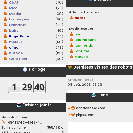
ChAP
(76)
Mico
(79)
Administrateurs
Maider
(30)
dbass
brunoquino
(66)
Hamac32
(59)
Modérateurs
bubu
(40)
asr
RogerBaize
(44)
Bdumbdum
maieul
(56)
lamironda
ofinar
(49)
Leptimo
PHEDON
(83)
Maryse
ChristianF
(60)
Dernières visites des robots
Horloge
Amazon [Bot]
08 août 2026, 03:26
Liens
Fichiers joints
Contrebasse.com
phpBB.com
Nom du fichier
494E174C-4146-4...
Taille du fichier :
358.11 Kio
Téléchargements :
13