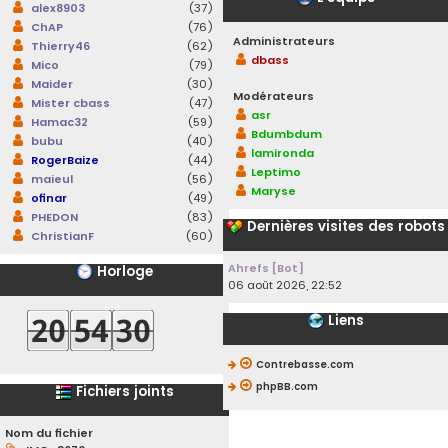
alex8903
(37)
ChAP
(76)
Administrateurs
Thierry46
(62)
dbass
Mico
(79)
Maider
(30)
Modérateurs
Mister cbass
(47)
asr
Hamac32
(59)
Bdumbdum
bubu
(40)
lamironda
RogerBaize
(44)
Leptimo
maieul
(56)
Maryse
ofinar
(49)
PHEDON
(83)
Dernières visites des robots
ChristianF
(60)
Ahrefs [Bot]
Horloge
06 août 2026, 22:52
Liens
Contrebasse.com
phpBB.com
Fichiers joints
Nom du fichier