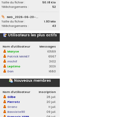
Taille du fichier :
50.18 Kio
Téléchargements :
52
IMG_2026-06-20-...
Taille du fichier :
1.93 Mio
Téléchargements :
43
Utilisateurs les plus actifs
Nom d’utilisateur
Messages
Maryse
10589
Patrick MANET
6567
michif
3102
Leptimo
3031
Dan
1680
Nouveaux membres
Nom d’utilisateur
Inscription
Gilbe
28 juil.
Pierrotz
20 juil.
Granc
11 juil.
Bassiste90
09 juil.
François YSBR
09 juil.