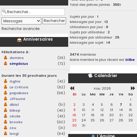
Total des pièces jointes :
3551
Sujets par jour :
1
Messages par jour :
12
Utilisateurs par jour :
0
Recherche avancée
Sujets par utilisateur :
2
Messages par utilisateur :
25
Anniversaires
Messages par sujet :
14
Félicitations à :
3474
membres
domino
(39)
Notre membre le plus récent est
Gilbe
simplicius
(72)
Calendrier
Durant les 30 prochains jours
Gghis
(42)
Le Crétois
(62)
Aou. 2026
papabass
(68)
Di
Lu
Ma
Me
Je
Ve
Sa
Jiffoune
1
2
3
4
5
6
7
8
dblol
(51)
9
10
11
12
13
14
15
bibop
(40)
16
17
18
19
20
21
22
cécile
(43)
23
24
25
26
27
28
29
brooks
(60)
30
31
zou
(31)
longi
(64)
L’équipe