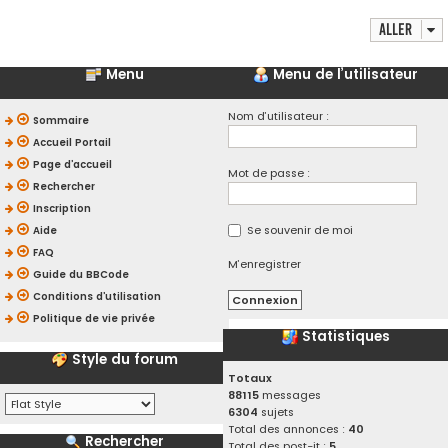
Aller
Menu
Menu de l’utilisateur
Nom d’utilisateur :
Sommaire
Accueil Portail
Page d’accueil
Mot de passe :
Rechercher
Inscription
Se souvenir de moi
Aide
FAQ
M’enregistrer
Guide du BBCode
Conditions d’utilisation
Politique de vie privée
Statistiques
Style du forum
Totaux
88115
messages
6304
sujets
Total des annonces :
40
Rechercher
Total des post-it :
5