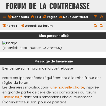
FORUM DE LA CONTREBASSE
Donateurs
FAQ
Règles
Nous contacter
R
R
Portail
Accueil du forum
e
e
Bloc personnalisé
c
c
h
h
(copyleft Scott Butner, CC-BY-SA)
e
e
r
r
Message de bienvenue
c
c
Bienvenue sur le forum de la contrebasse!
h
h
e
e
Notre équipe procècde régulièrement à la mise à jour des
r
r
règles du forum.
Les dernières modifications,
une nouvelle charte
, inspirée
en grande partie de celle de nos camarades du forum
OnlyBass
, dont nous remercions chaleureusement
l'administrateur Jan, pour ce partage.