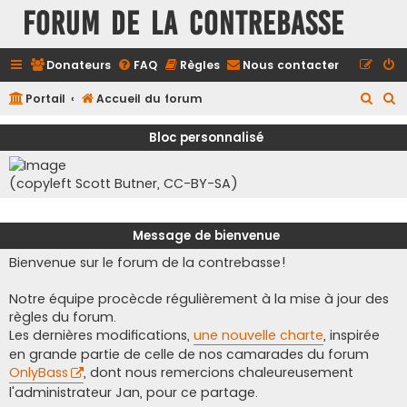
FORUM DE LA CONTREBASSE
Donateurs
FAQ
Règles
Nous contacter
R
R
Portail
Accueil du forum
e
e
Bloc personnalisé
c
c
h
h
(copyleft Scott Butner, CC-BY-SA)
e
e
r
r
Message de bienvenue
c
c
Bienvenue sur le forum de la contrebasse!
h
h
e
e
Notre équipe procècde régulièrement à la mise à jour des
r
r
règles du forum.
Les dernières modifications,
une nouvelle charte
, inspirée
en grande partie de celle de nos camarades du forum
OnlyBass
, dont nous remercions chaleureusement
l'administrateur Jan, pour ce partage.