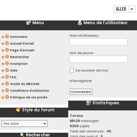
Aller
Menu
Menu de l’utilisateur
Nom d’utilisateur :
Sommaire
Accueil Portail
Page d’accueil
Mot de passe :
Rechercher
Inscription
Se souvenir de moi
Aide
FAQ
M’enregistrer
Guide du BBCode
Conditions d’utilisation
Politique de vie privée
Statistiques
Style du forum
Totaux
88129
messages
6306
sujets
Total des annonces :
40
Rechercher
Total des post-it :
5