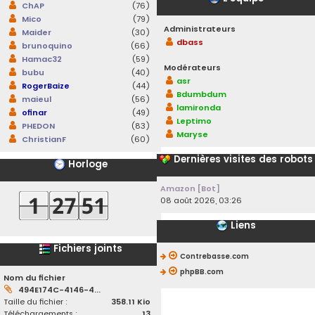
ChAP
(76)
Mico
(79)
Administrateurs
Maider
(30)
dbass
brunoquino
(66)
Hamac32
(59)
Modérateurs
bubu
(40)
asr
RogerBaize
(44)
Bdumbdum
maieul
(56)
lamironda
ofinar
(49)
Leptimo
PHEDON
(83)
Maryse
ChristianF
(60)
Dernières visites des robots
Horloge
Amazon [Bot]
08 août 2026, 03:26
Liens
Fichiers joints
Contrebasse.com
phpBB.com
Nom du fichier
494E174C-4146-4...
Taille du fichier :
358.11 Kio
Téléchargements :
13