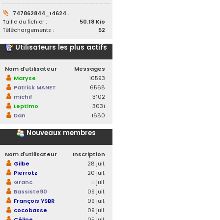
747862844_14624...
Taille du fichier :
50.18 Kio
Téléchargements :
52
Utilisateurs les plus actifs
Nom d’utilisateur
Messages
Maryse
10593
Patrick MANET
6568
michif
3102
Leptimo
3031
Dan
1680
Nouveaux membres
Nom d’utilisateur
Inscription
Gilbe
28 juil.
Pierrotz
20 juil.
Granc
11 juil.
Bassiste90
09 juil.
François YSBR
09 juil.
cocobasse
09 juil.
Céline
05 juil.