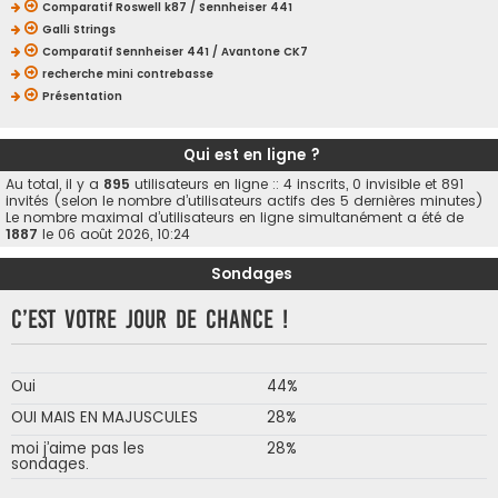
Comparatif Roswell k87 / Sennheiser 441
Galli Strings
Comparatif Sennheiser 441 / Avantone CK7
recherche mini contrebasse
Présentation
Qui est en ligne ?
Au total, il y a
895
utilisateurs en ligne :: 4 inscrits, 0 invisible et 891
invités (selon le nombre d’utilisateurs actifs des 5 dernières minutes)
Le nombre maximal d’utilisateurs en ligne simultanément a été de
1887
le 06 août 2026, 10:24
Sondages
C’est votre jour de chance !
Oui
44%
OUI MAIS EN MAJUSCULES
28%
moi j’aime pas les
28%
sondages.