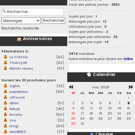
Total des pièces jointes :
3552
Sujets par jour :
1
Messages par jour :
12
Utilisateurs par jour :
0
Recherche avancée
Sujets par utilisateur :
2
Messages par utilisateur :
25
Anniversaires
Messages par sujet :
14
Félicitations à :
3474
membres
Le Crétois
(62)
Notre membre le plus récent est
Gilbe
Thierry46
(62)
Mister cbass
(47)
Calendrier
Durant les 30 prochains jours
Gghis
(42)
Aou. 2026
papabass
(68)
Di
Lu
Ma
Me
Je
Ve
Sa
Jiffoune
1
2
3
4
5
6
7
8
dblol
(51)
9
10
11
12
13
14
15
bibop
(40)
16
17
18
19
20
21
22
brooks
(60)
23
24
25
26
27
28
29
zou
(31)
30
31
longi
(64)
alex8903
(37)
L’équipe