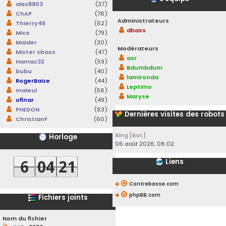
alex8903
(37)
ChAP
(76)
Administrateurs
Thierry46
(62)
dbass
Mico
(79)
Maider
(30)
Modérateurs
Mister cbass
(47)
asr
Hamac32
(59)
Bdumbdum
bubu
(40)
lamironda
RogerBaize
(44)
Leptimo
maieul
(56)
Maryse
ofinar
(49)
PHEDON
(83)
Dernières visites des robots
ChristianF
(60)
Bing [Bot]
Horloge
06 août 2026, 08:02
Liens
Contrebasse.com
phpBB.com
Fichiers joints
Nom du fichier