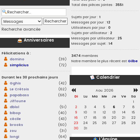
Total des pièces jointes :
3551
Sujets par jour :
1
Messages par jour :
12
Utilisateurs par jour :
0
Recherche avancée
Sujets par utilisateur :
2
Messages par utilisateur :
25
Anniversaires
Messages par sujet :
14
Félicitations à :
3474
membres
domino
(39)
Notre membre le plus récent est
Gilbe
simplicius
(72)
Calendrier
Durant les 30 prochains jours
Gghis
(42)
Le Crétois
(62)
Aou. 2026
papabass
(68)
Di
Lu
Ma
Me
Je
Ve
Sa
Jiffoune
1
2
3
4
5
6
7
8
dblol
(51)
9
10
11
12
13
14
15
bibop
(40)
16
17
18
19
20
21
22
cécile
(43)
23
24
25
26
27
28
29
brooks
(60)
30
31
zou
(31)
longi
(64)
L’équipe