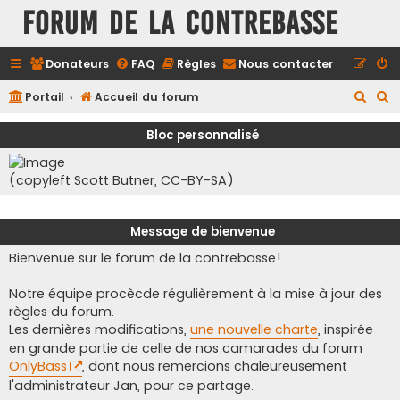
FORUM DE LA CONTREBASSE
Donateurs
FAQ
Règles
Nous contacter
R
R
Portail
Accueil du forum
e
e
Bloc personnalisé
c
c
h
h
(copyleft Scott Butner, CC-BY-SA)
e
e
r
r
Message de bienvenue
c
c
Bienvenue sur le forum de la contrebasse!
h
h
e
e
Notre équipe procècde régulièrement à la mise à jour des
r
r
règles du forum.
Les dernières modifications,
une nouvelle charte
, inspirée
en grande partie de celle de nos camarades du forum
OnlyBass
, dont nous remercions chaleureusement
l'administrateur Jan, pour ce partage.