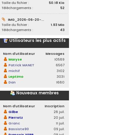
Taille du fichier :
50.18 Kio
Téléchargements :
52
IMG_2026-06-20-...
Taille du fichier :
1.93 Mio
Téléchargements :
43
Utilisateurs les plus actifs
Nom d’utilisateur
Messages
Maryse
10589
Patrick MANET
6567
michif
3102
Leptimo
3031
Dan
1680
Nouveaux membres
Nom d’utilisateur
Inscription
Gilbe
28 juil.
Pierrotz
20 juil.
Granc
11 juil.
Bassiste90
09 juil.
François YSBR
09 juil.