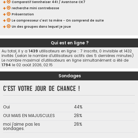
Comparatif Sennheiser 441 / Avantone CK7
recherche mini contrebasse
Présentation
Le compresseur c'est ta mère - On comprend de suite
Un des groupes dans lequel je joue
Qui est en ligne ?
Au total, il y a
1439
utilisateurs en ligne :: 7 inscrits, 0 invisible et 1432
invités (selon le nombre d’utilisateurs actifs des 5 dernières minutes)
Le nombre maximal d’utilisateurs en ligne simultanément a été de
1794
le 02 août 2026, 02:15
Sondages
C’est votre jour de chance !
Oui
44%
OUI MAIS EN MAJUSCULES
28%
moi j’aime pas les
28%
sondages.