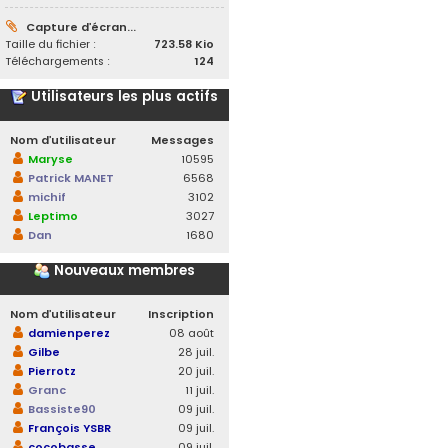
Capture d’écran...
Taille du fichier :
723.58 Kio
Téléchargements :
124
Utilisateurs les plus actifs
Nom d’utilisateur
Messages
Maryse
10595
Patrick MANET
6568
michif
3102
Leptimo
3027
Dan
1680
Nouveaux membres
Nom d’utilisateur
Inscription
damienperez
08 août
Gilbe
28 juil.
Pierrotz
20 juil.
Granc
11 juil.
Bassiste90
09 juil.
François YSBR
09 juil.
cocobasse
09 juil.