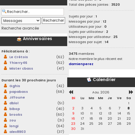
Total des pièces jointes :
3520
Sujets par jour :
1
Messages par jour :
12
Utilisateurs par jour :
0
Recherche avancée
Sujets par utilisateur :
2
Messages par utilisateur :
25
Anniversaires
Messages par sujet :
14
Félicitations à :
3475
membres
Le Crétois
(62)
Notre membre le plus récent est
Thierry46
(62)
damienperez
Mister cbass
(47)
Calendrier
Durant les 30 prochains jours
Gghis
(42)
papabass
(68)
Aou. 2026
Jiffoune
Di
Lu
Ma
Me
Je
Ve
Sa
1
dblol
(51)
2
3
4
5
6
7
8
bibop
(40)
9
10
11
12
13
14
15
brooks
(60)
16
17
18
19
20
21
22
zou
(31)
23
24
25
26
27
28
29
longi
(64)
30
31
alex8903
(37)