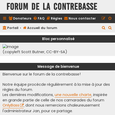
FORUM DE LA CONTREBASSE
Donateurs
FAQ
Règles
Nous contacter
R
R
Portail
Accueil du forum
e
e
Bloc personnalisé
c
c
h
h
(copyleft Scott Butner, CC-BY-SA)
e
e
r
r
Message de bienvenue
c
c
Bienvenue sur le forum de la contrebasse!
h
h
e
e
Notre équipe procècde régulièrement à la mise à jour des
r
r
règles du forum.
Les dernières modifications,
une nouvelle charte
, inspirée
en grande partie de celle de nos camarades du forum
OnlyBass
, dont nous remercions chaleureusement
l'administrateur Jan, pour ce partage.