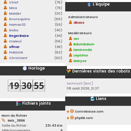
ChAP
(76)
L’équipe
Mico
(79)
Maider
(30)
Administrateurs
brunoquino
(66)
dbass
Hamac32
(59)
bubu
(40)
Modérateurs
RogerBaize
(44)
asr
maieul
(56)
Bdumbdum
ofinar
(49)
lamironda
PHEDON
(83)
Leptimo
ChristianF
(60)
Maryse
Horloge
Dernières visites des robots
Semrush [Bot]
08 août 2026, 21:27
Liens
Fichiers joints
Contrebasse.com
Nom du fichier
phpBB.com
IMG_3896
Taille du fichier :
231.43 Kio
Téléchargements :
6