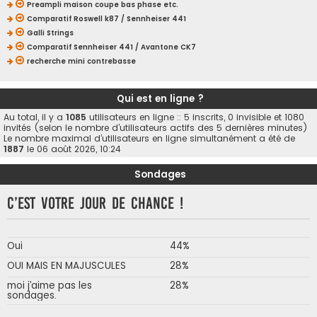
Preampli maison coupe bas phase etc.
Comparatif Roswell k87 / Sennheiser 441
Galli Strings
Comparatif Sennheiser 441 / Avantone CK7
recherche mini contrebasse
Qui est en ligne ?
Au total, il y a
1085
utilisateurs en ligne :: 5 inscrits, 0 invisible et 1080
invités (selon le nombre d’utilisateurs actifs des 5 dernières minutes)
Le nombre maximal d’utilisateurs en ligne simultanément a été de
1887
le 06 août 2026, 10:24
Sondages
C’est votre jour de chance !
Oui
44%
OUI MAIS EN MAJUSCULES
28%
moi j’aime pas les
28%
sondages.