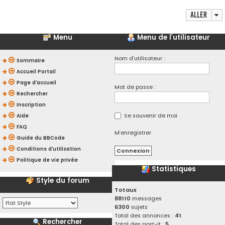
Aller
Menu
Menu de l’utilisateur
Nom d’utilisateur :
Sommaire
Accueil Portail
Page d’accueil
Mot de passe :
Rechercher
Inscription
Se souvenir de moi
Aide
FAQ
M’enregistrer
Guide du BBCode
Conditions d’utilisation
Politique de vie privée
Statistiques
Style du forum
Totaux
88110
messages
6300
sujets
Total des annonces :
41
Rechercher
Total des post-it :
5