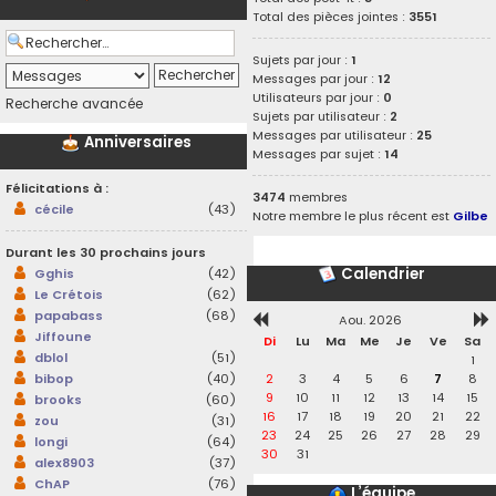
Total des pièces jointes :
3551
Sujets par jour :
1
Messages par jour :
12
Utilisateurs par jour :
0
Recherche avancée
Sujets par utilisateur :
2
Messages par utilisateur :
25
Anniversaires
Messages par sujet :
14
Félicitations à :
3474
membres
cécile
(43)
Notre membre le plus récent est
Gilbe
Durant les 30 prochains jours
Calendrier
Gghis
(42)
Le Crétois
(62)
papabass
(68)
Aou. 2026
Jiffoune
Di
Lu
Ma
Me
Je
Ve
Sa
dblol
(51)
1
2
3
4
5
6
7
8
bibop
(40)
9
10
11
12
13
14
15
brooks
(60)
16
17
18
19
20
21
22
zou
(31)
23
24
25
26
27
28
29
longi
(64)
30
31
alex8903
(37)
ChAP
(76)
L’équipe