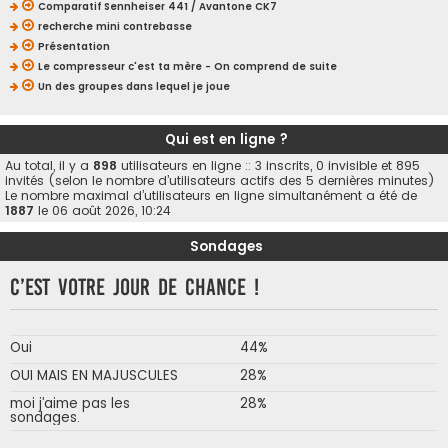
Comparatif Sennheiser 441 / Avantone CK7
recherche mini contrebasse
Présentation
Le compresseur c'est ta mère - On comprend de suite
Un des groupes dans lequel je joue
Qui est en ligne ?
Au total, il y a
898
utilisateurs en ligne :: 3 inscrits, 0 invisible et 895
invités (selon le nombre d’utilisateurs actifs des 5 dernières minutes)
Le nombre maximal d’utilisateurs en ligne simultanément a été de
1887
le 06 août 2026, 10:24
Sondages
C’est votre jour de chance !
Oui
44%
OUI MAIS EN MAJUSCULES
28%
moi j’aime pas les
28%
sondages.