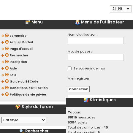
Aller
Menu
Menu de l’utilisateur
Nom d’utilisateur :
Sommaire
Accueil Portail
Page d’accueil
Mot de passe :
Rechercher
Inscription
Se souvenir de moi
Aide
FAQ
M’enregistrer
Guide du BBCode
Conditions d’utilisation
Politique de vie privée
Statistiques
Style du forum
Totaux
88115
messages
6304
sujets
Total des annonces :
40
Rechercher
Total des post-it :
5