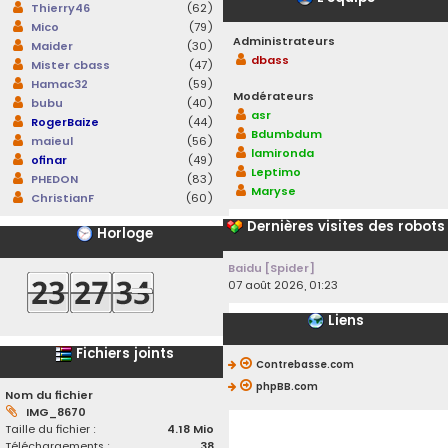
Thierry46
(62)
Mico
(79)
Administrateurs
Maider
(30)
dbass
Mister cbass
(47)
Hamac32
(59)
Modérateurs
bubu
(40)
asr
RogerBaize
(44)
Bdumbdum
maieul
(56)
lamironda
ofinar
(49)
Leptimo
PHEDON
(83)
Maryse
ChristianF
(60)
Dernières visites des robots
Horloge
Baidu [Spider]
07 août 2026, 01:23
Liens
Fichiers joints
Contrebasse.com
phpBB.com
Nom du fichier
IMG_8670
Taille du fichier :
4.18 Mio
Téléchargements :
38