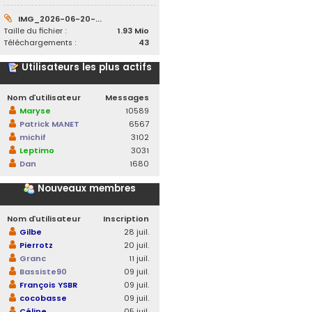
IMG_2026-06-20-...
Taille du fichier :
1.93 Mio
Téléchargements :
43
Utilisateurs les plus actifs
Nom d’utilisateur
Messages
Maryse
10589
Patrick MANET
6567
michif
3102
Leptimo
3031
Dan
1680
Nouveaux membres
Nom d’utilisateur
Inscription
Gilbe
28 juil.
Pierrotz
20 juil.
Granc
11 juil.
Bassiste90
09 juil.
François YSBR
09 juil.
cocobasse
09 juil.
Céline
05 juil.