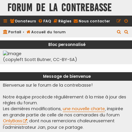
FORUM DE LA CONTREBASSE
Donateurs
FAQ
Règles
Nous contacter
R
R
Portail
Accueil du forum
e
e
Bloc personnalisé
c
c
h
h
(copyleft Scott Butner, CC-BY-SA)
e
e
r
r
Message de bienvenue
c
c
Bienvenue sur le forum de la contrebasse!
h
h
e
e
Notre équipe procècde régulièrement à la mise à jour des
r
r
règles du forum.
Les dernières modifications,
une nouvelle charte
, inspirée
en grande partie de celle de nos camarades du forum
OnlyBass
, dont nous remercions chaleureusement
l'administrateur Jan, pour ce partage.