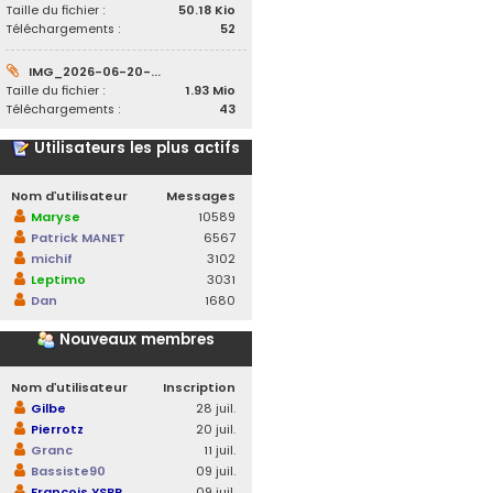
Taille du fichier :
50.18 Kio
Téléchargements :
52
IMG_2026-06-20-...
Taille du fichier :
1.93 Mio
Téléchargements :
43
Utilisateurs les plus actifs
Nom d’utilisateur
Messages
Maryse
10589
Patrick MANET
6567
michif
3102
Leptimo
3031
Dan
1680
Nouveaux membres
Nom d’utilisateur
Inscription
Gilbe
28 juil.
Pierrotz
20 juil.
Granc
11 juil.
Bassiste90
09 juil.
François YSBR
09 juil.