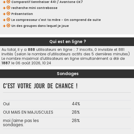
Comparatif Sennheiser 441 / Avantone CK7
recherche mini contrebasse
Présentation
Le compresseur c'est ta mère - On comprend de suite
Un des groupes dans lequel je joue
Qui est en ligne ?
Au total, il y a
888
utilisateurs en ligne :: 7 inscrits, 0 invisible et 881
invités (selon le nombre d’utilisateurs actifs des 5 dernières minutes)
Le nombre maximal d’utilisateurs en ligne simultanément a été de
1887
le 06 août 2026, 10:24
Sondages
C’est votre jour de chance !
Oui
44%
OUI MAIS EN MAJUSCULES
28%
moi j’aime pas les
28%
sondages.