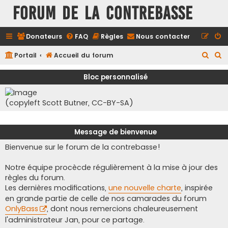
FORUM DE LA CONTREBASSE
Donateurs
FAQ
Règles
Nous contacter
R
R
Portail
Accueil du forum
e
e
Bloc personnalisé
c
c
h
h
(copyleft Scott Butner, CC-BY-SA)
e
e
r
r
Message de bienvenue
c
c
Bienvenue sur le forum de la contrebasse!
h
h
e
e
Notre équipe procècde régulièrement à la mise à jour des
r
r
règles du forum.
Les dernières modifications,
une nouvelle charte
, inspirée
en grande partie de celle de nos camarades du forum
OnlyBass
, dont nous remercions chaleureusement
l'administrateur Jan, pour ce partage.