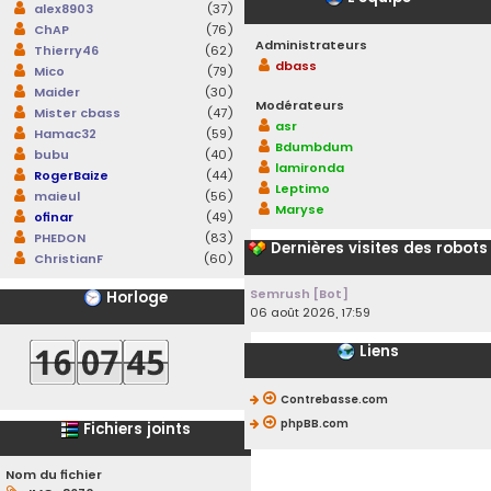
alex8903
(37)
ChAP
(76)
Administrateurs
Thierry46
(62)
dbass
Mico
(79)
Maider
(30)
Modérateurs
Mister cbass
(47)
asr
Hamac32
(59)
Bdumbdum
bubu
(40)
lamironda
RogerBaize
(44)
Leptimo
maieul
(56)
Maryse
ofinar
(49)
PHEDON
(83)
Dernières visites des robots
ChristianF
(60)
Semrush [Bot]
Horloge
06 août 2026, 17:59
Liens
Contrebasse.com
phpBB.com
Fichiers joints
Nom du fichier