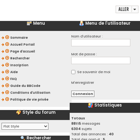
Aller
Menu
Menu de l’utilisateur
Nom d’utilisateur :
Sommaire
Accueil Portail
Page d’accueil
Mot de passe :
Rechercher
Inscription
Se souvenir de moi
Aide
FAQ
M’enregistrer
Guide du BBCode
Conditions d’utilisation
Politique de vie privée
Statistiques
Style du forum
Totaux
88115
messages
6304
sujets
Total des annonces :
40
Rechercher
Total des post-it :
5