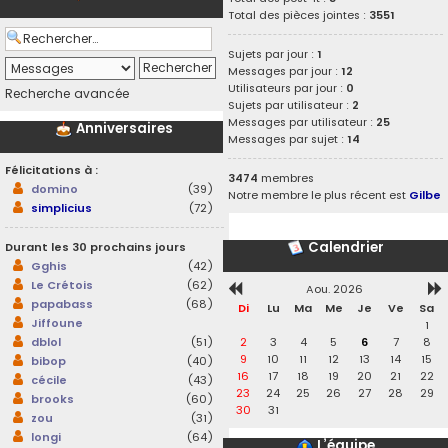
Total des pièces jointes :
3551
Sujets par jour :
1
Messages par jour :
12
Utilisateurs par jour :
0
Recherche avancée
Sujets par utilisateur :
2
Messages par utilisateur :
25
Anniversaires
Messages par sujet :
14
Félicitations à :
3474
membres
domino
(39)
Notre membre le plus récent est
Gilbe
simplicius
(72)
Calendrier
Durant les 30 prochains jours
Gghis
(42)
Le Crétois
(62)
Aou. 2026
papabass
(68)
Di
Lu
Ma
Me
Je
Ve
Sa
Jiffoune
1
2
3
4
5
6
7
8
dblol
(51)
9
10
11
12
13
14
15
bibop
(40)
16
17
18
19
20
21
22
cécile
(43)
23
24
25
26
27
28
29
brooks
(60)
30
31
zou
(31)
longi
(64)
L’équipe