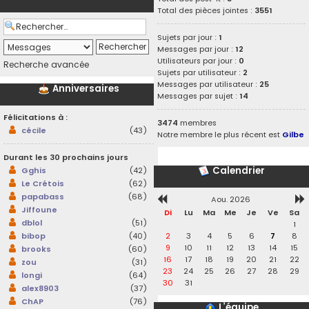
Total des pièces jointes :
3551
Sujets par jour :
1
Messages par jour :
12
Utilisateurs par jour :
0
Recherche avancée
Sujets par utilisateur :
2
Messages par utilisateur :
25
Anniversaires
Messages par sujet :
14
Félicitations à :
3474
membres
cécile
(43)
Notre membre le plus récent est
Gilbe
Durant les 30 prochains jours
Calendrier
Gghis
(42)
Le Crétois
(62)
papabass
(68)
Aou. 2026
Jiffoune
Di
Lu
Ma
Me
Je
Ve
Sa
dblol
(51)
1
2
3
4
5
6
7
8
bibop
(40)
9
10
11
12
13
14
15
brooks
(60)
16
17
18
19
20
21
22
zou
(31)
23
24
25
26
27
28
29
longi
(64)
30
31
alex8903
(37)
ChAP
(76)
L’équipe