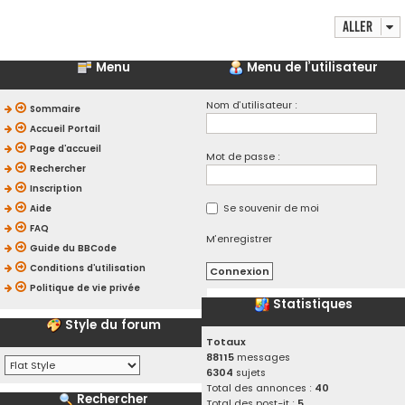
Aller
Menu
Menu de l’utilisateur
Nom d’utilisateur :
Sommaire
Accueil Portail
Page d’accueil
Mot de passe :
Rechercher
Inscription
Se souvenir de moi
Aide
FAQ
M’enregistrer
Guide du BBCode
Conditions d’utilisation
Politique de vie privée
Statistiques
Style du forum
Totaux
88115
messages
6304
sujets
Total des annonces :
40
Rechercher
Total des post-it :
5