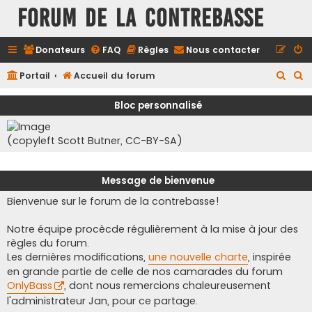
FORUM DE LA CONTREBASSE
Donateurs
FAQ
Règles
Nous contacter
R
R
Portail
Accueil du forum
e
e
Bloc personnalisé
c
c
h
h
(copyleft Scott Butner, CC-BY-SA)
e
e
r
r
Message de bienvenue
c
c
Bienvenue sur le forum de la contrebasse!
h
h
e
e
Notre équipe procècde régulièrement à la mise à jour des
r
r
règles du forum.
Les dernières modifications,
une nouvelle charte
, inspirée
en grande partie de celle de nos camarades du forum
OnlyBass
, dont nous remercions chaleureusement
l'administrateur Jan, pour ce partage.