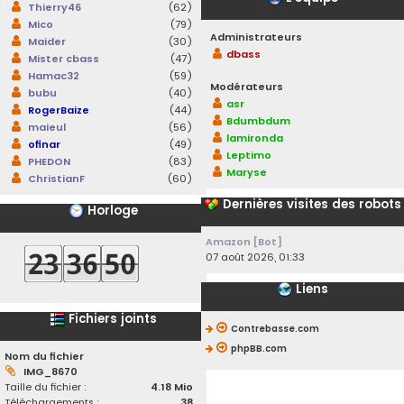
Thierry46
(62)
Mico
(79)
Administrateurs
Maider
(30)
dbass
Mister cbass
(47)
Hamac32
(59)
Modérateurs
bubu
(40)
asr
RogerBaize
(44)
Bdumbdum
maieul
(56)
lamironda
ofinar
(49)
Leptimo
PHEDON
(83)
Maryse
ChristianF
(60)
Dernières visites des robots
Horloge
Amazon [Bot]
07 août 2026, 01:33
Liens
Fichiers joints
Contrebasse.com
phpBB.com
Nom du fichier
IMG_8670
Taille du fichier :
4.18 Mio
Téléchargements :
38