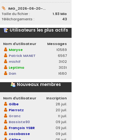
IMG_2026-06-20-...
Taille du fichier :
1.93 Mio
Téléchargements :
43
Utilisateurs les plus actifs
Nom d’utilisateur
Messages
Maryse
10589
Patrick MANET
6567
michif
3102
Leptimo
3031
Dan
1680
Nouveaux membres
Nom d’utilisateur
Inscription
Gilbe
28 juil.
Pierrotz
20 juil.
Granc
11 juil.
Bassiste90
09 juil.
François YSBR
09 juil.
cocobasse
09 juil.
Céline
05 juil.