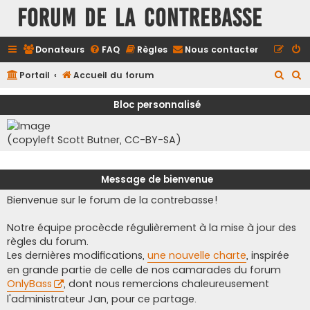
FORUM DE LA CONTREBASSE
Donateurs
FAQ
Règles
Nous contacter
R
R
Portail
Accueil du forum
e
e
Bloc personnalisé
c
c
h
h
(copyleft Scott Butner, CC-BY-SA)
e
e
r
r
Message de bienvenue
c
c
Bienvenue sur le forum de la contrebasse!
h
h
e
e
Notre équipe procècde régulièrement à la mise à jour des
r
r
règles du forum.
Les dernières modifications,
une nouvelle charte
, inspirée
en grande partie de celle de nos camarades du forum
OnlyBass
, dont nous remercions chaleureusement
l'administrateur Jan, pour ce partage.