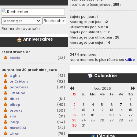
Total des pièces jointes :
3551
Sujets par jour :
1
Messages par jour :
12
Utilisateurs par jour :
0
Recherche avancée
Sujets par utilisateur :
2
Messages par utilisateur :
25
Anniversaires
Messages par sujet :
14
Félicitations à :
3474
membres
cécile
(43)
Notre membre le plus récent est
Gilbe
Durant les 30 prochains jours
Calendrier
Gghis
(42)
Le Crétois
(62)
papabass
(68)
Aou. 2026
Jiffoune
Di
Lu
Ma
Me
Je
Ve
Sa
dblol
(51)
1
2
3
4
5
6
7
8
bibop
(40)
9
10
11
12
13
14
15
brooks
(60)
16
17
18
19
20
21
22
zou
(31)
23
24
25
26
27
28
29
longi
(64)
30
31
alex8903
(37)
ChAP
(76)
L’équipe