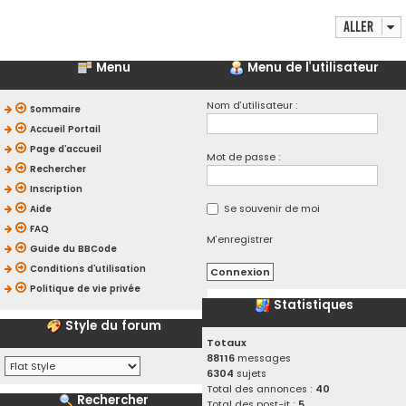
Aller
Menu
Menu de l’utilisateur
Nom d’utilisateur :
Sommaire
Accueil Portail
Page d’accueil
Mot de passe :
Rechercher
Inscription
Se souvenir de moi
Aide
FAQ
M’enregistrer
Guide du BBCode
Conditions d’utilisation
Politique de vie privée
Statistiques
Style du forum
Totaux
88116
messages
6304
sujets
Total des annonces :
40
Rechercher
Total des post-it :
5