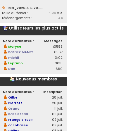
IMG_2026-06-20-...
Taille du fichier :
1.93 Mio
Téléchargements :
43
Utilisateurs les plus actifs
Nom d’utilisateur
Messages
Maryse
10589
Patrick MANET
6567
michif
3102
Leptimo
3031
Dan
1680
Nouveaux membres
Nom d’utilisateur
Inscription
Gilbe
28 juil.
Pierrotz
20 juil.
Granc
11 juil.
Bassiste90
09 juil.
François YSBR
09 juil.
cocobasse
09 juil.
Céline
05 juil.