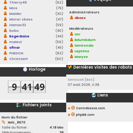
Thierry46
(62)
Mico
(79)
Administrateurs
Maider
(30)
dbass
Mister cbass
(47)
Hamac32
(59)
Modérateurs
bubu
(40)
asr
RogerBaize
(44)
Bdumbdum
maieul
(56)
lamironda
ofinar
(49)
Leptimo
PHEDON
(83)
Maryse
ChristianF
(60)
Dernières visites des robots
Horloge
Semrush [Bot]
07 août 2026, 11:38
Liens
Fichiers joints
Contrebasse.com
phpBB.com
Nom du fichier
IMG_8670
Taille du fichier :
4.18 Mio
Téléchargements :
38