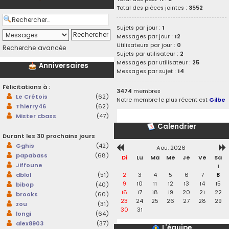
Total des pièces jointes :
3552
Sujets par jour :
1
Messages par jour :
12
Utilisateurs par jour :
0
Recherche avancée
Sujets par utilisateur :
2
Messages par utilisateur :
25
Anniversaires
Messages par sujet :
14
Félicitations à :
3474
membres
Le Crétois
(62)
Notre membre le plus récent est
Gilbe
Thierry46
(62)
Mister cbass
(47)
Calendrier
Durant les 30 prochains jours
Gghis
(42)
Aou. 2026
papabass
(68)
Di
Lu
Ma
Me
Je
Ve
Sa
Jiffoune
1
2
3
4
5
6
7
8
dblol
(51)
9
10
11
12
13
14
15
bibop
(40)
16
17
18
19
20
21
22
brooks
(60)
23
24
25
26
27
28
29
zou
(31)
30
31
longi
(64)
alex8903
(37)
L’équipe