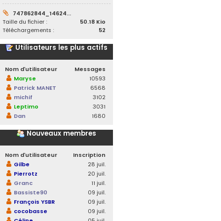
747862844_14624...
Taille du fichier :
50.18 Kio
Téléchargements :
52
Utilisateurs les plus actifs
Nom d’utilisateur
Messages
Maryse
10593
Patrick MANET
6568
michif
3102
Leptimo
3031
Dan
1680
Nouveaux membres
Nom d’utilisateur
Inscription
Gilbe
28 juil.
Pierrotz
20 juil.
Granc
11 juil.
Bassiste90
09 juil.
François YSBR
09 juil.
cocobasse
09 juil.
Céline
05 juil.