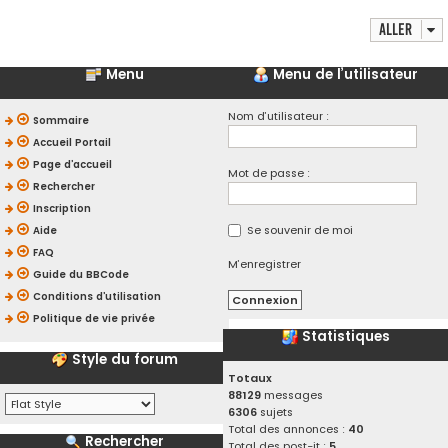
Aller
Menu
Menu de l’utilisateur
Nom d’utilisateur :
Sommaire
Accueil Portail
Page d’accueil
Mot de passe :
Rechercher
Inscription
Se souvenir de moi
Aide
FAQ
M’enregistrer
Guide du BBCode
Conditions d’utilisation
Politique de vie privée
Statistiques
Style du forum
Totaux
88129
messages
6306
sujets
Total des annonces :
40
Rechercher
Total des post-it :
5