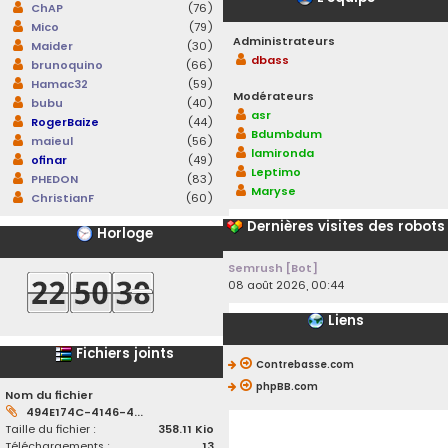
ChAP
(76)
Mico
(79)
Administrateurs
Maider
(30)
dbass
brunoquino
(66)
Hamac32
(59)
Modérateurs
bubu
(40)
asr
RogerBaize
(44)
Bdumbdum
maieul
(56)
lamironda
ofinar
(49)
Leptimo
PHEDON
(83)
Maryse
ChristianF
(60)
Dernières visites des robots
Horloge
Semrush [Bot]
08 août 2026, 00:44
Liens
Fichiers joints
Contrebasse.com
phpBB.com
Nom du fichier
494E174C-4146-4...
Taille du fichier :
358.11 Kio
Téléchargements :
13