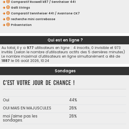
Comparatif Roswell k87 / Sennheiser 441
Galli Strings
Comparatif Sennheiser 441 / Avantone CK7
recherche mini contrebasse
Présentation
Qui est en ligne ?
Au total, il y a
977
utilisateurs en ligne :: 4 inscrits, 0 invisible et 973
invités (selon le nombre d’utilisateurs actifs des 5 dernières minutes)
Le nombre maximal d’utilisateurs en ligne simultanément a été de
1887
le 06 août 2026, 10:24
Sondages
C’est votre jour de chance !
Oui
44%
OUI MAIS EN MAJUSCULES
28%
moi j’aime pas les
28%
sondages.