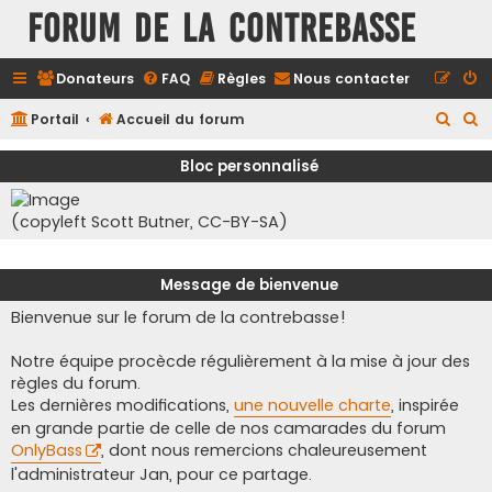
FORUM DE LA CONTREBASSE
Donateurs
FAQ
Règles
Nous contacter
R
R
Portail
Accueil du forum
e
e
Bloc personnalisé
c
c
h
h
(copyleft Scott Butner, CC-BY-SA)
e
e
r
r
Message de bienvenue
c
c
Bienvenue sur le forum de la contrebasse!
h
h
e
e
Notre équipe procècde régulièrement à la mise à jour des
r
r
règles du forum.
Les dernières modifications,
une nouvelle charte
, inspirée
en grande partie de celle de nos camarades du forum
OnlyBass
, dont nous remercions chaleureusement
l'administrateur Jan, pour ce partage.